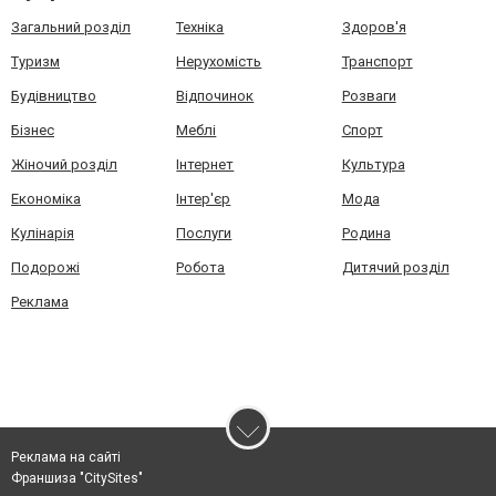
Загальний розділ
Техніка
Здоров'я
Туризм
Нерухомість
Транспорт
Будівництво
Відпочинок
Розваги
Бізнес
Меблі
Спорт
Жіночий розділ
Інтернет
Культура
Економіка
Інтер'єр
Мода
Кулінарія
Послуги
Родина
Подорожі
Робота
Дитячий розділ
Реклама
Реклама на сайті
Франшиза "CitySites"