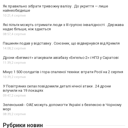
Як правильно зібрати тривожну валізу . До укриття — лише
найнеобхідніше
10:21,
4 серпня
Які пільги можуть отримати люди з III групою інвалідності . Держава
надає більше, ніж здається
08:57,
4 серпня
Пашинян подав у відставку . Союзник, що відвернувся від Кремля
14:08,
2 серпня
Дрони «Бегемот» атакували авіабазу «Енгельс-2» і НПЗ у Саратові
11:39,
2 серпня
Мінус 1 500 солдатів і гора спаленої техніки: втрати Росії на 2 серпня
10:39,
2 серпня
У Повітряних силах повідомили деталі нічної атаки . 24 дрони
влучили на 19 локаціях
09:47,
2 серпня
Зеленський - ОАЕ можуть допомогти Україні з безпекою в Чорному
морі
08:39,
2 серпня
Рубрики новин