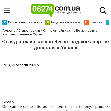
Р
Расписание транспорта
П
Податкова інформує
П
Психолог
С
Головна
Бізнес новини
Огляд онлайн казино Вегас: надійне
азартне дозвілля в Україні
Огляд онлайн казино Вегас: надійне азартне
дозвілля в Україні
0
9
:
5
4
,
2
3
в
е
р
е
с
н
я
2
0
2
3
р
.
Розваги
Онлайн казино Вегас — одна з найпопулярніших