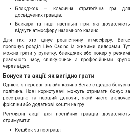
Блекджек — класична стратегічна гра для
досвідчених гравців;
Баккара та інші настільні ігри, які дозволяють
відчути атмосферу наземного казино.
Для тих, хто цінує реалістичну атмосферу, Вегас
пропонує розділ Live Casino із живими дилерами. Тут
можна грати у рулетку, блекджек або покер у режимі
реального часу, спілкуючись з професійними круп’є
через відео.
Бонуси та акції: як вигідно грати
Однією з переваг онлайн казино Вегас є щедра бонусна
політика. Нові користувачі можуть отримати бонус за
реєстрацію та перший депозит, який часто включає
фріспіни або додаткові кошти на гру.
Регулярні акції для постійних гравців дозволяють
отримувати:
Кешбек за програші;