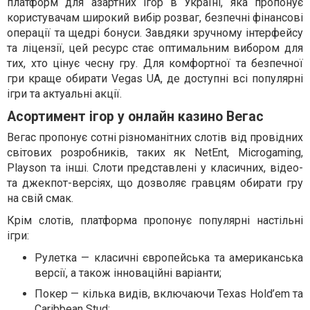
платформ для азартних ігор в Україні, яка пропонує
користувачам широкий вибір розваг, безпечні фінансові
операції та щедрі бонуси. Завдяки зручному інтерфейсу
та ліцензії, цей ресурс стає оптимальним вибором для
тих, хто цінує чесну гру. Для комфортної та безпечної
гри краще обирати Vegas UA, де доступні всі популярні
ігри та актуальні акції.
Асортимент ігор у онлайн казино Вегас
Вегас пропонує сотні різноманітних слотів від провідних
світових розробників, таких як NetEnt, Microgaming,
Playson та інші. Слоти представлені у класичних, відео-
та джекпот-версіях, що дозволяє гравцям обирати гру
на свій смак.
Крім слотів, платформа пропонує популярні настільні
ігри:
Рулетка — класичні європейська та американська
версії, а також інноваційні варіанти;
Покер — кілька видів, включаючи Texas Hold’em та
Caribbean Stud;