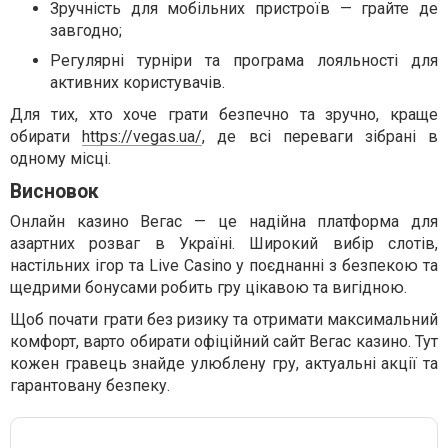
Зручність для мобільних пристроїв — грайте де
завгодно;
Регулярні турніри та програма лояльності для
активних користувачів.
Для тих, хто хоче грати безпечно та зручно, краще
обирати
https://vegas.ua/
, де всі переваги зібрані в
одному місці.
Висновок
Онлайн казино Вегас — це надійна платформа для
азартних розваг в Україні. Широкий вибір слотів,
настільних ігор та Live Casino у поєднанні з безпекою та
щедрими бонусами робить гру цікавою та вигідною.
Щоб почати грати без ризику та отримати максимальний
комфорт, варто обирати офіційний сайт Вегас казино. Тут
кожен гравець знайде улюблену гру, актуальні акції та
гарантовану безпеку.