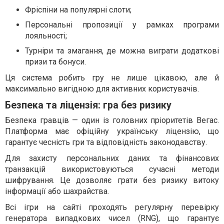
Фріспіни на популярні слоти;
Персональні пропозиції у рамках програми
лояльності;
Турніри та змагання, де можна виграти додаткові
призи та бонуси.
Ця система робить гру не лише цікавою, але й
максимально вигідною для активних користувачів.
Безпека та ліцензія: гра без ризику
Безпека гравців — один із головних пріоритетів Вегас.
Платформа має офіційну українську ліцензію, що
гарантує чесність гри та відповідність законодавству.
Для захисту персональних даних та фінансових
транзакцій використовуються сучасні методи
шифрування. Це дозволяє грати без ризику витоку
інформації або шахрайства.
Всі ігри на сайті проходять регулярну перевірку
генератора випадкових чисел (RNG), що гарантує