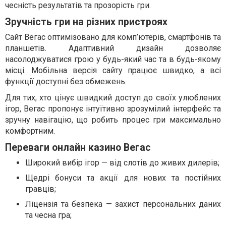
чесність результатів та прозорість гри.
Зручність гри на різних пристроях
Сайт Вегас оптимізовано для комп’ютерів, смартфонів та
планшетів. Адаптивний дизайн дозволяє
насолоджуватися грою у будь-який час та в будь-якому
місці. Мобільна версія сайту працює швидко, а всі
функції доступні без обмежень.
Для тих, хто цінує швидкий доступ до своїх улюблених
ігор, Вегас пропонує інтуїтивно зрозумілий інтерфейс та
зручну навігацію, що робить процес гри максимально
комфортним.
Переваги онлайн казино Вегас
Широкий вибір ігор — від слотів до живих дилерів;
Щедрі бонуси та акції для нових та постійних
гравців;
Ліцензія та безпека — захист персональних даних
та чесна гра;