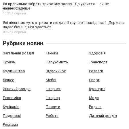
Як правильно зібрати тривожну валізу . До укриття — лише
найнеобхідніше
10:21,
4 серпня
Які пільги можуть отримати люди з III групою інвалідності . Держава
надає більше, ніж здається
08:57,
4 серпня
Рубрики новин
Загальний розділ
Техніка
Здоров'я
Туризм
Нерухомість
Транспорт
Будівництво
Відпочинок
Розваги
Бізнес
Меблі
Спорт
Жіночий розділ
Інтернет
Культура
Економіка
Інтер'єр
Мода
Кулінарія
Послуги
Родина
Подорожі
Робота
Дитячий розділ
Реклама