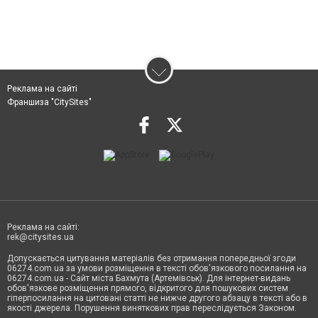
Реклама на сайті
Франшиза "CitySites"
Реклама на сайті:
rek@citysites.ua
Допускається цитування матеріалів без отримання попередньої згоди
06274.com.ua за умови розміщення в тексті обов'язкового посилання на
06274.com.ua - Сайт міста Бахмута (Артемівськ). Для інтернет-видань
обов'язкове розміщення прямого, відкритого для пошукових систем
гіперпосилання на цитовані статті не нижче другого абзацу в тексті або в
якості джерела. Порушення виняткових прав переслідується Законом.