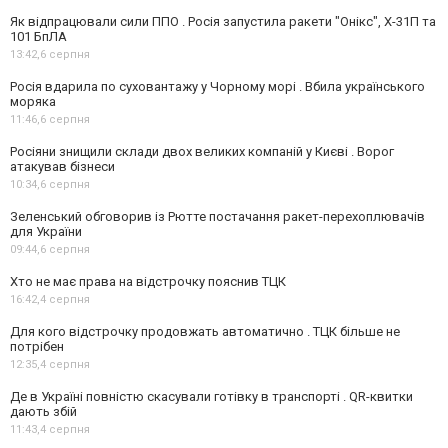
Як відпрацювали сили ППО . Росія запустила ракети "Онікс", Х-31П та
101 БпЛА
13:42,
6 серпня
Росія вдарила по суховантажу у Чорному морі . Вбила українського
моряка
11:46,
6 серпня
Росіяни знищили склади двох великих компаній у Києві . Ворог
атакував бізнеси
10:34,
6 серпня
Зеленський обговорив із Рютте постачання ракет-перехоплювачів
для України
09:44,
6 серпня
Хто не має права на відстрочку пояснив ТЦК
16:42,
4 серпня
Для кого відстрочку продовжать автоматично . ТЦК більше не
потрібен
12:35,
4 серпня
Де в Україні повністю скасували готівку в транспорті . QR-квитки
дають збій
11:43,
4 серпня