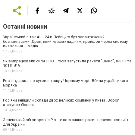
Останні новини
Український літак Ан-124 в Лейпцигу був завантажений
боєприпасами. Дрон, який «висів» над ним, пройшов через систему
виявлення — медіа
17:09,
Вчора
Як відпрацювали сили ППО . Росія запустила ракети "Онікс", Х-31П та
101 БпЛА
13:42,
Вчора
Росія вдарила по суховантажу у Чорному морі . Вбила українського
моряка
11:46,
Вчора
Росіяни знищили склади двох великих компаній у Києві . Ворог
атакував бізнеси
10:34,
Вчора
Зеленський обговорив із Рютте постачання ракет-перехоплювачів
для України
09:44,
Вчора