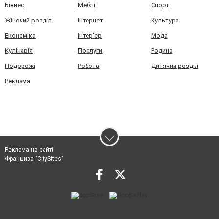
Бізнес
Меблі
Спорт
Жіночий розділ
Інтернет
Культура
Економіка
Інтер'єр
Мода
Кулінарія
Послуги
Родина
Подорожі
Робота
Дитячий розділ
Реклама
Реклама на сайті
Франшиза "CitySites"