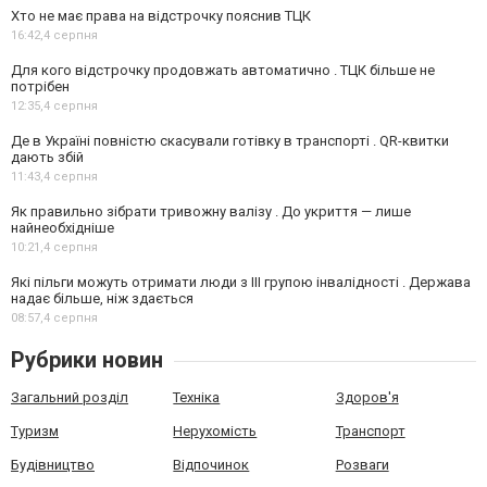
Хто не має права на відстрочку пояснив ТЦК
16:42,
4 серпня
Для кого відстрочку продовжать автоматично . ТЦК більше не
потрібен
12:35,
4 серпня
Де в Україні повністю скасували готівку в транспорті . QR-квитки
дають збій
11:43,
4 серпня
Як правильно зібрати тривожну валізу . До укриття — лише
найнеобхідніше
10:21,
4 серпня
Які пільги можуть отримати люди з III групою інвалідності . Держава
надає більше, ніж здається
08:57,
4 серпня
Рубрики новин
Загальний розділ
Техніка
Здоров'я
Туризм
Нерухомість
Транспорт
Будівництво
Відпочинок
Розваги