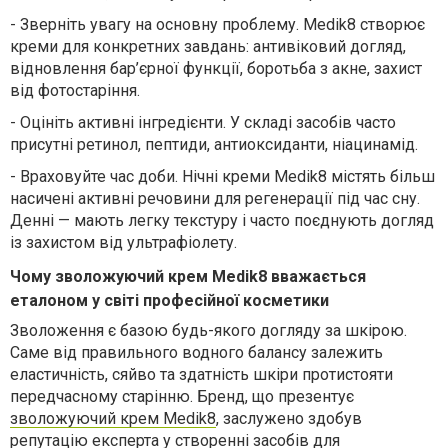
-
Зверніть увагу на основну проблему. Medik8 створює
креми для конкретних завдань: антивіковий догляд,
відновлення бар’єрної функції, боротьба з акне, захист
від фотостаріння.
-
Оцініть активні інгредієнти. У складі засобів часто
присутні ретинол, пептиди, антиоксиданти, ніацинамід.
-
Враховуйте час доби. Нічні креми Medik8 містять більш
насичені активні речовини для регенерації під час сну.
Денні — мають легку текстуру і часто поєднують догляд
із захистом від ультрафіолету.
Чому зволожуючий крем Medik8 вважається
еталоном у світі професійної косметики
Зволоження є базою будь-якого догляду за шкірою.
Саме від правильного водного балансу залежить
еластичність, сяйво та здатність шкіри протистояти
передчасному старінню. Бренд
, що презентує
зволожуючий крем
Medik
8
,
заслужено здобув
репутацію експерта у створенні засобів для