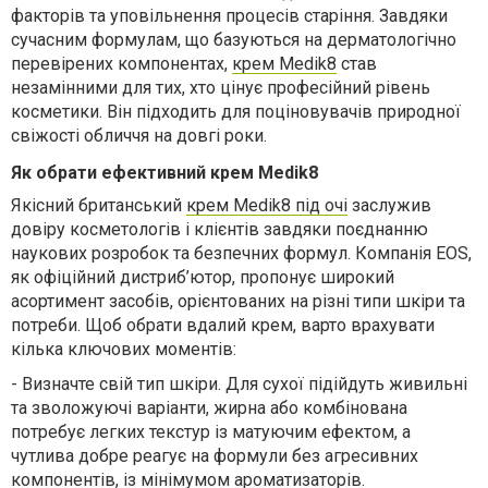
факторів та уповільнення процесів старіння. Завдяки
сучасним формулам, що базуються на дерматологічно
перевірених компонентах,
крем
Medik
8
став
незамінними для тих, хто цінує професійний рівень
косметики. Він підходить для поціновувачів природної
свіжості обличчя на довгі роки.
Як обрати ефективний крем Medik8
Якісний британський
крем
Medik
8 під очі
заслужив
довіру косметологів і клієнтів завдяки поєднанню
наукових розробок та безпечних формул. Компанія
EOS
,
як офіційний дистриб’ютор, пропонує широкий
асортимент засобів, орієнтованих на різні типи шкіри та
потреби.
Щоб обрати вдалий крем, варто врахувати
кілька ключових моментів:
-
Визначте свій тип шкіри. Для сухої підійдуть живильні
та зволожуючі варіанти, жирна або комбінована
потребує легких текстур із матуючим ефектом, а
чутлива добре реагує на формули без агресивних
компонентів, із мінімумом ароматизаторів.