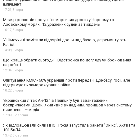
імпічмент
17:21,
Вчора
Мадяр розповів про успіхи морських дронів у Чорному та
Азовському морях . 12 уражених суден за тиждень
16:17,
Вчора
У Німеччині помітили підозрілі дрони над базою, де ремонтують
Patriot
14:08,
Вчора
Що краще обрати сьогодні . Відстрочка по догляду чи бронювання
на роботі
12:34,
Вчора
Опитування КМІС - 60% українців проти передачі Донбасу Росії, але
підтримують заморожування війни
10:22,
Вчора
Український літак Ан-124 в Лейпцигу був завантажений
боєприпасами. Дрон, який «висів» над ним, пройшов через систему
виявлення — медіа
17:09,
6 серпня
Як відпрацювали сили ППО . Росія запустила ракети "Онікс", Х-31П та
101 БпЛА
13:42,
6 серпня