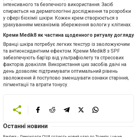
інтенсивного та безпечного
використання
.
Засіб
спирається на дерматологічні дослідження та розробки
у сфері біохімії шкіри.
Кожен крем створюється з
урахуванням механізмів збереження вологи у клітинах.
Креми Medik8 як частина щоденного ритуалу догляду
Вранці шкіра потребує легких текстур із зволожуючим
та антиоксидантним ефектом. Креми Medik8 з SPF
забезпечують бар’єр від ультрафіолету та стресових
факторів довкілля. Використання
цих засобів
двічі на
день дозволяє підтримувати оптимальний рівень
зволоження й поступово зменшувати ознаки старіння,
пігментації та втрати тонусу.
Останні новини
Reuters - Демократи США готують новий удар по Трампу, і це не