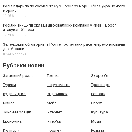
Росія вдарила по суховантажу у Чорному морі . Вбила українського
моряка
11:46,
6 серпня
Росіяни знищили склади двох великих компаній у Києві . Ворог
атакував бізнеси
10:34,
6 серпня
Зеленський обговорив із Рютте постачання ракет-перехоплювачів
для України
09:44,
6 серпня
Рубрики новин
Загальний розділ
Техніка
Здоров'я
Туризм
Нерухомість
Транспорт
Будівництво
Відпочинок
Розваги
Бізнес
Меблі
Спорт
Жіночий розділ
Інтернет
Культура
Економіка
Інтер'єр
Мода
Кулінарія
Послуги
Родина