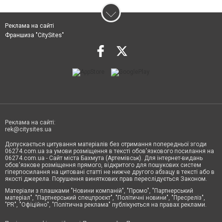
Реклама на сайті
Франшиза "CitySites"
Реклама на сайті:
rek@citysites.ua
Допускається цитування матеріалів без отримання попередньої згоди
06274.com.ua за умови розміщення в тексті обов'язкового посилання на
06274.com.ua - Сайт міста Бахмута (Артемівськ). Для інтернет-видань
обов'язкове розміщення прямого, відкритого для пошукових систем
гіперпосилання на цитовані статті не нижче другого абзацу в тексті або в
якості джерела. Порушення виняткових прав переслідується Законом.
Матеріали з плашками "Новини компаній", "Промо", "Партнерський
матеріал", "Партнерський спецпроєкт", "Політичні новини", "Пресреліз",
"PR", "Офіційно", "Політична реклама" публікуються на правах реклами.