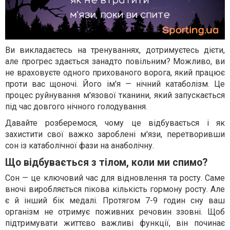
Ви викладаєтесь на тренуваннях, дотримуєтесь дієти,
але прогрес здається занадто повільним? Можливо, ви
не враховуєте одного прихованого ворога, який працює
проти вас щоночі. Його ім'я — нічний катаболізм. Це
процес руйнування м'язової тканини, який запускається
під час довгого нічного голодування.
Давайте розберемося, чому це відбувається і як
захистити свої важко зароблені м'язи, перетворивши
сон із катаболічної фази на анаболічну.
Що відбувається з тілом, коли ми спимо?
Сон — це ключовий час для відновлення та росту. Саме
вночі виробляється пікова кількість гормону росту. Але
є й інший бік медалі. Протягом 7-9 годин сну ваш
організм не отримує поживних речовин ззовні. Щоб
підтримувати життєво важливі функції, він починає