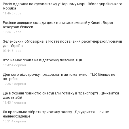
Росія вдарила по суховантажу у Чорному морі . Вбила українського
моряка
11:46,
Вчора
Росіяни знищили склади двох великих компаній у Києві . Ворог
атакував бізнеси
10:34,
Вчора
Зеленський обговорив із Рютте постачання ракет-перехоплювачів
для України
09:44,
Вчора
Хто не має права на відстрочку пояснив ТЦК
16:42,
4 серпня
Для кого відстрочку продовжать автоматично . ТЦК більше не
потрібен
12:35,
4 серпня
Де в Україні повністю скасували готівку в транспорті . QR-квитки
дають збій
11:43,
4 серпня
Як правильно зібрати тривожну валізу . До укриття — лише
найнеобхідніше
10:21,
4 серпня