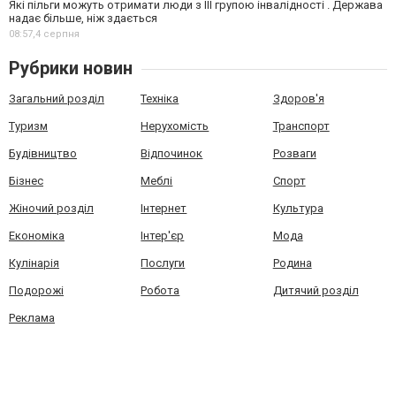
Які пільги можуть отримати люди з III групою інвалідності . Держава
надає більше, ніж здається
08:57,
4 серпня
Рубрики новин
Загальний розділ
Техніка
Здоров'я
Туризм
Нерухомість
Транспорт
Будівництво
Відпочинок
Розваги
Бізнес
Меблі
Спорт
Жіночий розділ
Інтернет
Культура
Економіка
Інтер'єр
Мода
Кулінарія
Послуги
Родина
Подорожі
Робота
Дитячий розділ
Реклама