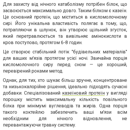
Для захисту від нічного катаболізму потрібен білок, що
засвоюється максимально довго. Таким білком є казеїн.
Це основний протеїн, що міститься в кисломолочному
сирі. Його унікальна властивість полягає в тому, що,
потрапляючи в шлунок, він утворює щільний згусток,
який перетравлюється та вивільняє амінокислоти в
кров поступово, протягом 6-8 годин.
Це створює стабільний потік "будівельних матеріалів"
для ваших м'язів протягом усієї ночі. Звичайна порція
кисломолочного сиру перед сном — це хороший,
перевірений роками метод.
Однак, для тих, хто шукає більш зручне, концентроване
та низькокалорійне рішення, ідеально підходять сучасні
добавки. Спеціалізований
казеїновий протеїн
у вигляді
порошку містить максимальну кількість повільного
білка при мінімумі вуглеводів та жирів. Одна порція
такого коктейлю забезпечить ваші м'язи всім
необхідним для нічного відновлення, не
перевантажуючи травну систему.