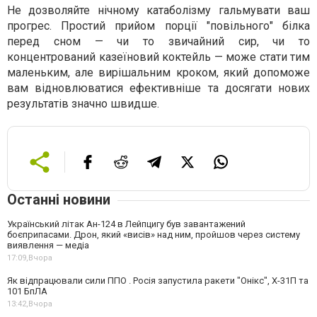
Не дозволяйте нічному катаболізму гальмувати ваш
прогрес. Простий прийом порції "повільного" білка
перед сном — чи то звичайний сир, чи то
концентрований казеїновий коктейль — може стати тим
маленьким, але вирішальним кроком, який допоможе
вам відновлюватися ефективніше та досягати нових
результатів значно швидше.
Останні новини
Український літак Ан-124 в Лейпцигу був завантажений
боєприпасами. Дрон, який «висів» над ним, пройшов через систему
виявлення — медіа
17:09,
Вчора
Як відпрацювали сили ППО . Росія запустила ракети "Онікс", Х-31П та
101 БпЛА
13:42,
Вчора