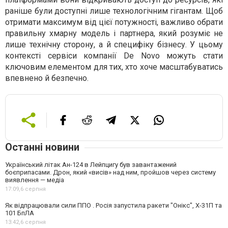
раніше були доступні лише технологічним гігантам. Щоб
отримати максимум від цієї потужності, важливо обрати
правильну хмарну модель і партнера, який розуміє не
лише технічну сторону, а й специфіку бізнесу. У цьому
контексті сервіси компанії De Novo можуть стати
ключовим елементом для тих, хто хоче масштабуватись
впевнено й безпечно.
Останні новини
Український літак Ан-124 в Лейпцигу був завантажений
боєприпасами. Дрон, який «висів» над ним, пройшов через систему
виявлення — медіа
17:09,
6 серпня
Як відпрацювали сили ППО . Росія запустила ракети "Онікс", Х-31П та
101 БпЛА
13:42,
6 серпня