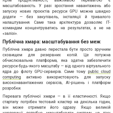
Крім продуктивності, важливою перевагою є
масштабованість. У разі зростання навантажень або
запуску нових проєктів ресурси GPU можна швидко
додати — без закупівель, інсталяції й тривалого
налаштування. Саме така архітектура дозволяє IT-
командам концентруватись на результатах, а не на
«залізі».
Публічна хмара: масштабування без меж
Публічна хмара давно перестала бути просто зручним
сховищем для резервних копій. Це потужна
обчислювальна платформа, яка здатна забезпечити
ресурси будь-якого масштабу — від одного віртуального
ядра до флоту GPU-серверів. Саме тому
public cloud
computing
активно використовують для запуску
високонавантажених сервісів, AI-рішень і платформ
розробки.
Перевага публічної хмари — в її еластичності. Якщо
стартапу потрібен тестовий кластер на декілька годин,
він може отримати його одразу. Якщо великій
корпорації потрібно масштабувати систему на піку