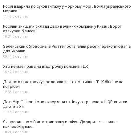
Росія вдарила по суховантажу у Чорному морі . Вбила українського
моряка
11:46,
6 серпня
Росіяни знищили склади двох великих компаній у Києві . Ворог
атакував бізнеси
10:34,
6 серпня
Зеленський обговорив із Рютте постачання ракет-перехоплювачів
для України
09:44,
6 серпня
Хто не має права на відстрочку пояснив ТЦК
16:42,
4 серпня
Для кого відстрочку продовжать автоматично . ТЦК більше не
потрібен
12:35,
4 серпня
Де в Україні повністю скасували готівку в транспорті . QR-квитки
дають збій
11:43,
4 серпня
Як правильно зібрати тривожну валізу . До укриття — лише
найнеобхідніше
10:21,
4 серпня