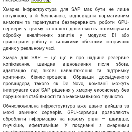
Хмарна інфраструктура для SAP має бути не лише
потужною, а й безпечною, відповідати нормативним
вимогам та гарантувати безперервність роботи. GPU-
сервери у цьому контексті дозволяють оптимізувати
обробку аналітичних запитів у модулях BI або
прискорити роботу з великими обсягами історичних
даних у реальному часі.
Хмара для SAP — це ще й про надійне резервне
копіювання, швидке відновлення після збоїв,
адаптацію під пікові навантаження та підтримку
критичних бізнес-процесів. Обравши досвідченого
провайдера, такого як De Novo, компанії можуть
інтегрувати свої SAP-рішення у хмарну екосистему без
порушення стабільності та з максимальною гнучкістю.
Обчислювальна інфраструктура вже давно вийшла за
межі звичних серверів. GPU-сервери дозволяють
обробляти інформацію на новому рівні — швидше,
гнучкіше, ефективніше. У поєднанні з хмарними
платформами вони відкривають доступ до ресурсів, які