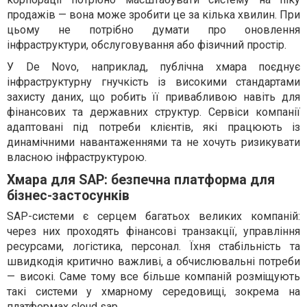
продажів — вона може зробити це за кілька хвилин. При
цьому не потрібно думати про оновлення
інфраструктури, обслуговування або фізичний простір.
У De Novo, наприклад, публічна хмара поєднує
інфраструктурну гнучкість із високими стандартами
захисту даних, що робить її привабливою навіть для
фінансових та державних структур. Сервіси компанії
адаптовані під потреби клієнтів, які працюють із
динамічними навантаженнями та не хочуть ризикувати
власною інфраструктурою.
Хмара для SAP: безпечна платформа для
бізнес-застосунків
SAP-системи є серцем багатьох великих компаній:
через них проходять фінансові транзакції, управління
ресурсами, логістика, персонал. Їхня стабільність та
швидкодія критично важливі, а обчислювальні потреби
— високі. Саме тому все більше компаній розміщують
такі системи у хмарному середовищі, зокрема на
платформах
cloud sap
.