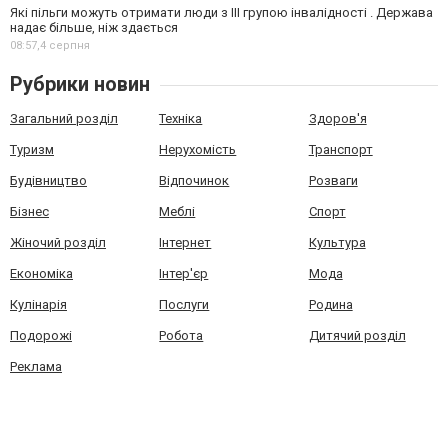
Які пільги можуть отримати люди з III групою інвалідності . Держава
надає більше, ніж здається
08:57,
4 серпня
Рубрики новин
Загальний розділ
Техніка
Здоров'я
Туризм
Нерухомість
Транспорт
Будівництво
Відпочинок
Розваги
Бізнес
Меблі
Спорт
Жіночий розділ
Інтернет
Культура
Економіка
Інтер'єр
Мода
Кулінарія
Послуги
Родина
Подорожі
Робота
Дитячий розділ
Реклама