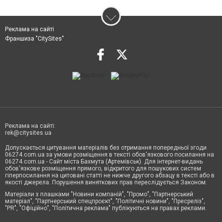
Реклама на сайті
Франшиза "CitySites"
Реклама на сайті:
rek@citysites.ua
Допускається цитування матеріалів без отримання попередньої згоди
06274.com.ua за умови розміщення в тексті обов'язкового посилання на
06274.com.ua - Сайт міста Бахмута (Артемівськ). Для інтернет-видань
обов'язкове розміщення прямого, відкритого для пошукових систем
гіперпосилання на цитовані статті не нижче другого абзацу в тексті або в
якості джерела. Порушення виняткових прав переслідується Законом.
Матеріали з плашками "Новини компаній", "Промо", "Партнерський
матеріал", "Партнерський спецпроєкт", "Політичні новини", "Пресреліз",
"PR", "Офіційно", "Політична реклама" публікуються на правах реклами.