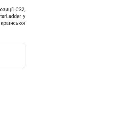
озиції CS2,
arLadder у
української