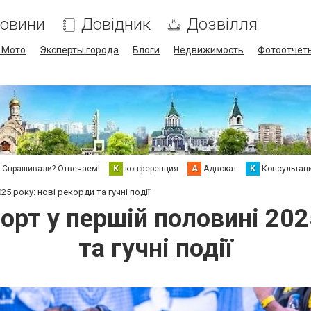
овини
Довідник
Дозвілля
/ Мото
Эксперты города
Блоги
Недвижимость
Фотоотчет
Спрашивали? Отвечаем!
К
конференция
А
Адвокат
К
Консультац
5 року: нові рекорди та гучні події
орт у першій половині 202
та гучні події