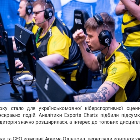
оку стало для українськомовної кіберспортивної сцен
яскравих подій. Аналітики Esports Charts підбили підсум
удиторія значно розширилася, а інтерес до топових дисципл
ка та CEO компанії Артема Одінцова, перегляди контенту 