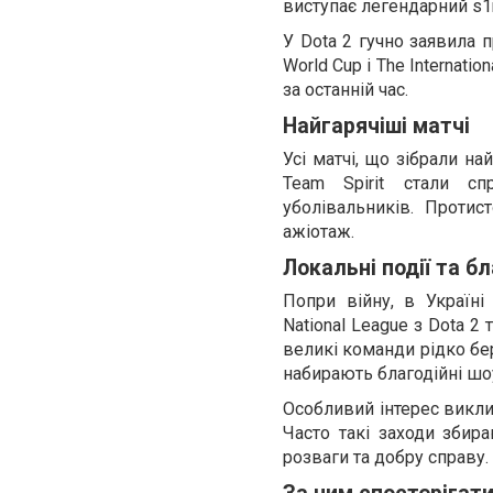
виступає легендарний s1
У Dota 2 гучно заявила п
World Cup і The Internati
за останній час.
Найгарячіші матчі
Усі матчі, що зібрали на
Team Spirit стали сп
уболівальників. Протис
ажіотаж.
Локальні події та бл
Попри війну, в Україн
National League з Dota 2
великі команди рідко бер
набирають благодійні шоу
Особливий інтерес викли
Часто такі заходи збир
розваги та добру справу.