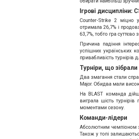
обирати найбільш зручни
Ігрові дисципліни: 
Counter-Strike 2 міцно
отримала 26,7% і продовж
63,7%, тобто гра суттєво 
Причина падіння інтере
успішних українських ко
привабливість турнірів дл
Турніри, що зібрали
Два змагання стали справ
Major. Обидва мали висок
На BLAST команда дійшл
виграла шість турнірів 
моментами сезону.
Команди-лідери
Абсолютним чемпіоном за
Також у топі залишаються 