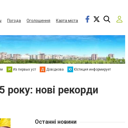
ы
Погода
Оголошення
Карта міста
ии
И
Из первых уст
Д
Довідкова
Ю
Юстиция информирует
5 року: нові рекорди
Останні новини