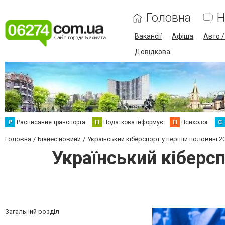
Головна
Н
Вакансії
Афіша
Авто 
Довідкова
Р
Расписание транспорта
П
Податкова інформує
П
Психолог
С
Головна
Бізнес новини
Український кіберспорт у першій половині 202
Український кіберсп
Загальний розділ