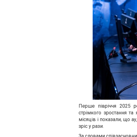
Перше півріччя 2025 р
стрімкого зростання та 
місяців і показали, що а
зріс у рази.
За словами співзасновни