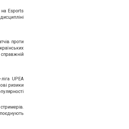
 на Esports
 дисципліні
атчів проти
раїнських
 справжній
-ліга UPEA
кові ризики
опулярності
 стримерів.
 поєднують