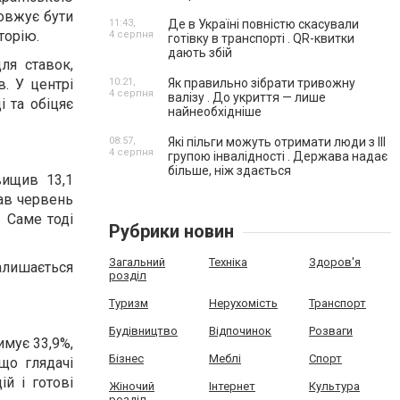
довжує бути
11:43,
Де в Україні повністю скасували
торію.
4 серпня
готівку в транспорті . QR-квитки
дають збій
ля ставок,
. У центрі
10:21,
Як правильно зібрати тривожну
4 серпня
валізу . До укриття — лише
 та обіцяє
найнеобхідніше
08:57,
Які пільги можуть отримати люди з III
4 серпня
групою інвалідності . Держава надає
більше, ніж здається
вищив 13,1
тав червень
. Саме тоді
Рубрики новин
Загальний
Техніка
Здоров'я
залишається
розділ
Туризм
Нерухомість
Транспорт
Будівництво
Відпочинок
Розваги
имує 33,9%,
Бізнес
Меблі
Спорт
що глядачі
й і готові
Жіночий
Інтернет
Культура
розділ