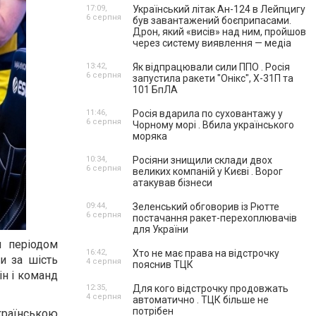
17:09,
Український літак Ан-124 в Лейпцигу
6 серпня
був завантажений боєприпасами.
Дрон, який «висів» над ним, пройшов
через систему виявлення — медіа
13:42,
Як відпрацювали сили ППО . Росія
6 серпня
запустила ракети "Онікс", Х-31П та
101 БпЛА
11:46,
Росія вдарила по суховантажу у
6 серпня
Чорному морі . Вбила українського
моряка
10:34,
Росіяни знищили склади двох
6 серпня
великих компаній у Києві . Ворог
атакував бізнеси
09:44,
Зеленський обговорив із Рютте
6 серпня
постачання ракет-перехоплювачів
для України
и періодом
16:42,
Хто не має права на відстрочку
ки за шість
4 серпня
пояснив ТЦК
ін і команд
12:35,
Для кого відстрочку продовжать
4 серпня
автоматично . ТЦК більше не
потрібен
українською