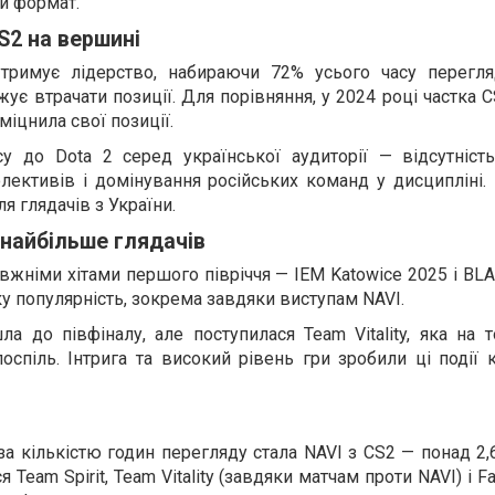
й формат.
CS2 на вершині
 утримує лідерство, набираючи 72% усього часу перегля
ує втрачати позиції. Для порівняння, у 2024 році частка 
зміцнила свої позиції.
су до Dota 2 серед української аудиторії — відсутність
лективів і домінування російських команд у дисципліні.
я глядачів з України.
 найбільше глядачів
жніми хітами першого півріччя — IEM Katowice 2025 і BLAS
у популярність, зокрема завдяки виступам NAVI.
а до півфіналу, але поступилася Team Vitality, яка на 
поспіль. Інтрига та високий рівень гри зробили ці поді
 кількістю годин перегляду стала NAVI з CS2 — понад 2,
Team Spirit, Team Vitality (завдяки матчам проти NAVI) і Fa