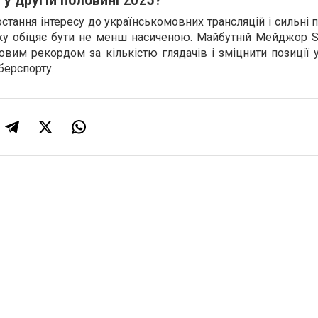
 у другій половині 2025?
остання інтересу до українськомовних трансляцій і сильні п
ку обіцяє бути не менш насиченою. Майбутній Мейджор St
вим рекордом за кількістю глядачів і зміцнити позиції 
іберспорту.