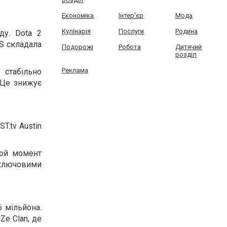
Економіка
Інтер'єр
Мода
Кулінарія
Послуги
Родина
ду. Dota 2
CS складала
Подорожі
Робота
Дитячий
розділ
Реклама
 стабільно
 Це знижує
T.tv Austin
той момент
ї ключовими
6 мільйона.
Ze Clan, де