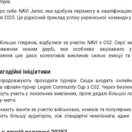
mple.
ро себе NAVI Junior, яка здобула перемогу в кваліфікаціях
onal 2025. Це рідкісний приклад успіху української команди у
йбільше глядачів, відбулися за участю NAVI з CS2. Серії м
равжнім новим дербі, яке особливо зацікавило ук
тояння цих двох колективів викликає сильні емоції та
агодійні ініціативи
і продовжують проходити турніри. Сюди входять онлайн
 та офлайн-турнір Legion Community Cup з CS2. Через безпе
уть участь у локальних змаганнях, проте дедалі більшої п
-матчі.
кають івенти за участю військових, коміків та популярних
ають більшу аудиторію, ніж стандартні чемпіонати, адже