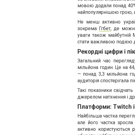
мовою додали понад 40% 
найпопулярнішою грою, а
Не менш активно украї
зокрема
Ггбет
, де можн
уваги також майбутній М
стати важливою подією дл
Рекордні цифри і пі
Загальний час перегляд
мільйона годин. Це на 4
— понад 3,3 мільйона го
аудиторія спостерігала пі
Такі показники свідчать
джерелом натхнення і др
Платформи: Twitch і
Найбільша частка перегля
але його частка зросла
активно користуються р