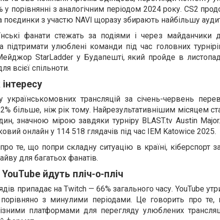
у порівнянні з аналогічним періодом 2024 року. CS2 про
 поєдинки з участю NAVI щоразу збирають найбільшу ауди
нські фанати стежать за подіями і через майданчики д
а підтримати улюблені команди під час головних турнірів
ейджор StarLadder у Будапешті, який пройде в листопаді
я всієї спільноти.
к інтересу
у українськомовних трансляцій за січень-червень пере
4,2% більше, ніж рік тому. Найрезультативнішим місяцем с
дин, значною мірою завдяки турніру BLAST.tv Austin Major
ковий онлайн у 114 518 глядачів під час IEM Katowice 2025.
 про те, що попри складну ситуацію в країні, кіберспорт 
айву для багатьох фанатів.
 YouTube йдуть пліч-о-пліч
дів припадає на Twitch — 66% загального часу. YouTube утр
 порівняно з минулими періодами. Це говорить про те, 
ізними платформами для перегляду улюблених трансляці