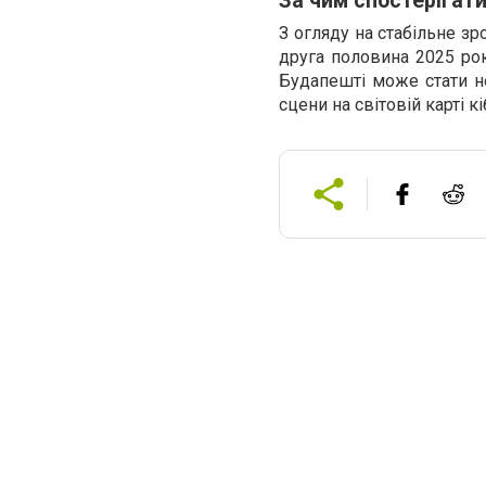
За чим спостерігати
З огляду на стабільне зр
друга половина 2025 ро
Будапешті може стати но
сцени на світовій карті к