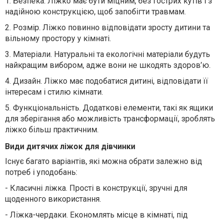
1.
Безпека. Ліжко має бути міцним, без гострих кутів і з
надійною конструкцією, щоб запобігти травмам.
2.
Розмір. Ліжко повинно відповідати зросту дитини та
вільному простору у кімнаті.
3.
Матеріали. Натуральні та екологічні матеріали будуть
найкращим вибором, адже вони не шкодять здоров’ю.
4.
Дизайн. Ліжко має подобатися дитині, відповідати її
інтересам і стилю кімнати.
5.
Функціональність. Додаткові елементи, такі як ящики
для зберігання або можливість трансформації, зроблять
ліжко більш практичним.
Види дитячих ліжок для дівчинки
Існує багато варіантів, які можна обрати залежно від
потреб і уподобань:
-
Класичні ліжка. Прості в конструкції, зручні для
щоденного використання.
-
Ліжка-чердаки. Економлять місце в кімнаті, під