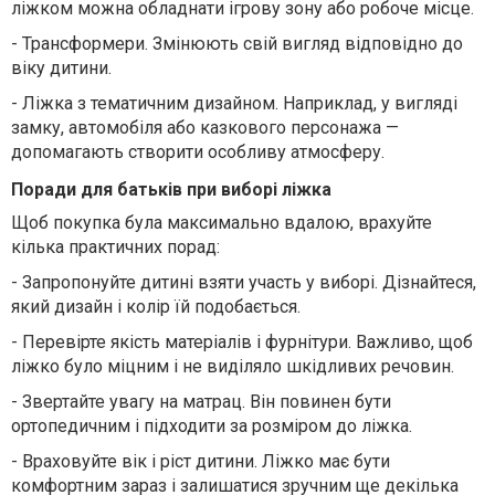
ліжком можна обладнати ігрову зону або робоче місце.
-
Трансформери. Змінюють свій вигляд відповідно до
віку дитини.
-
Ліжка з тематичним дизайном. Наприклад, у вигляді
замку, автомобіля або казкового персонажа —
допомагають створити особливу атмосферу.
Поради для батьків при виборі ліжка
Щоб покупка була максимально вдалою, врахуйте
кілька практичних порад:
-
Запропонуйте дитині взяти участь у виборі. Дізнайтеся,
який дизайн і колір їй подобається.
-
Перевірте якість матеріалів і фурнітури. Важливо, щоб
ліжко було міцним і не виділяло шкідливих речовин.
-
Звертайте увагу на матрац. Він повинен бути
ортопедичним і підходити за розміром до ліжка.
-
Враховуйте вік і ріст дитини. Ліжко має бути
комфортним зараз і залишатися зручним ще декілька