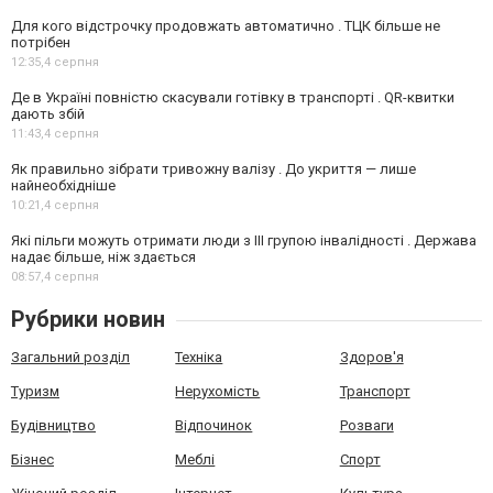
Для кого відстрочку продовжать автоматично . ТЦК більше не
потрібен
12:35,
4 серпня
Де в Україні повністю скасували готівку в транспорті . QR-квитки
дають збій
11:43,
4 серпня
Як правильно зібрати тривожну валізу . До укриття — лише
найнеобхідніше
10:21,
4 серпня
Які пільги можуть отримати люди з III групою інвалідності . Держава
надає більше, ніж здається
08:57,
4 серпня
Рубрики новин
Загальний розділ
Техніка
Здоров'я
Туризм
Нерухомість
Транспорт
Будівництво
Відпочинок
Розваги
Бізнес
Меблі
Спорт