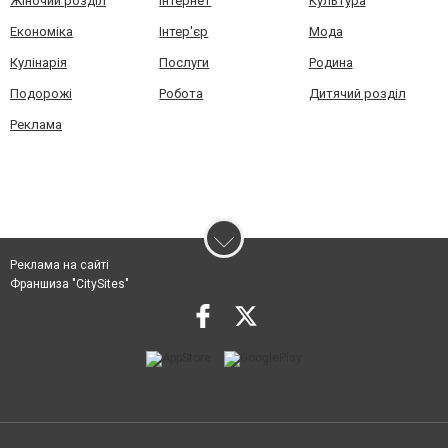
Жіночий розділ
Інтернет
Культура
Економіка
Інтер'єр
Мода
Кулінарія
Послуги
Родина
Подорожі
Робота
Дитячий розділ
Реклама
Реклама на сайті
Франшиза "CitySites"