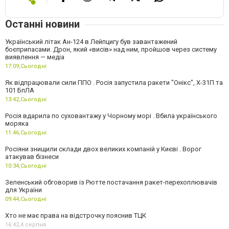
Останні новини
Український літак Ан-124 в Лейпцигу був завантажений
боєприпасами. Дрон, який «висів» над ним, пройшов через систему
виявлення — медіа
17:09,
Сьогодні
Як відпрацювали сили ППО . Росія запустила ракети "Онікс", Х-31П та
101 БпЛА
13:42,
Сьогодні
Росія вдарила по суховантажу у Чорному морі . Вбила українського
моряка
11:46,
Сьогодні
Росіяни знищили склади двох великих компаній у Києві . Ворог
атакував бізнеси
10:34,
Сьогодні
Зеленський обговорив із Рютте постачання ракет-перехоплювачів
для України
09:44,
Сьогодні
Хто не має права на відстрочку пояснив ТЦК
16:42,
4 серпня