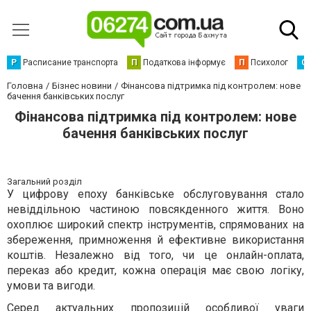
Р
Расписание транспорта
П
Податкова інформує
П
Психолог
С
Головна
Бізнес новини
Фінансова підтримка під контролем: нове
бачення банківських послуг
Фінансова підтримка під контролем: нове
бачення банківських послуг
Загальний розділ
У цифрову епоху банківське обслуговування стало
невіддільною частиною повсякденного життя. Воно
охоплює широкий спектр інструментів, спрямованих на
збереження, примноження й ефективне використання
коштів. Незалежно від того, чи це онлайн-оплата,
переказ або кредит, кожна операція має свою логіку,
умови та вигоди.
Серед актуальних пропозицій особливої уваги