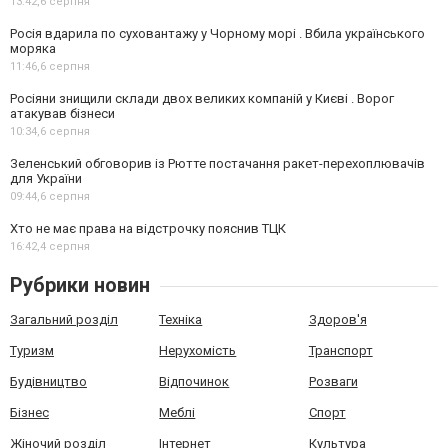
13:42,
6 серпня
Росія вдарила по суховантажу у Чорному морі . Вбила українського
моряка
11:46,
6 серпня
Росіяни знищили склади двох великих компаній у Києві . Ворог
атакував бізнеси
10:34,
6 серпня
Зеленський обговорив із Рютте постачання ракет-перехоплювачів
для України
09:44,
6 серпня
Хто не має права на відстрочку пояснив ТЦК
16:42,
4 серпня
Рубрики новин
Загальний розділ
Техніка
Здоров'я
Туризм
Нерухомість
Транспорт
Будівництво
Відпочинок
Розваги
Бізнес
Меблі
Спорт
Жіночий розділ
Інтернет
Культура