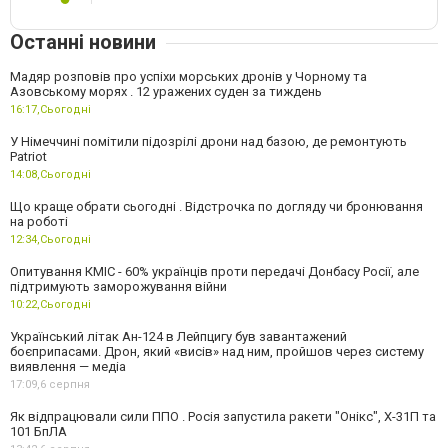
Останні новини
Мадяр розповів про успіхи морських дронів у Чорному та
Азовському морях . 12 уражених суден за тиждень
16:17,
Сьогодні
У Німеччині помітили підозрілі дрони над базою, де ремонтують
Patriot
14:08,
Сьогодні
Що краще обрати сьогодні . Відстрочка по догляду чи бронювання
на роботі
12:34,
Сьогодні
Опитування КМІС - 60% українців проти передачі Донбасу Росії, але
підтримують заморожування війни
10:22,
Сьогодні
Український літак Ан-124 в Лейпцигу був завантажений
боєприпасами. Дрон, який «висів» над ним, пройшов через систему
виявлення — медіа
17:09,
6 серпня
Як відпрацювали сили ППО . Росія запустила ракети "Онікс", Х-31П та
101 БпЛА