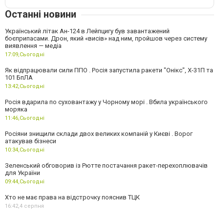
Останні новини
Український літак Ан-124 в Лейпцигу був завантажений
боєприпасами. Дрон, який «висів» над ним, пройшов через систему
виявлення — медіа
17:09,
Сьогодні
Як відпрацювали сили ППО . Росія запустила ракети "Онікс", Х-31П та
101 БпЛА
13:42,
Сьогодні
Росія вдарила по суховантажу у Чорному морі . Вбила українського
моряка
11:46,
Сьогодні
Росіяни знищили склади двох великих компаній у Києві . Ворог
атакував бізнеси
10:34,
Сьогодні
Зеленський обговорив із Рютте постачання ракет-перехоплювачів
для України
09:44,
Сьогодні
Хто не має права на відстрочку пояснив ТЦК
16:42,
4 серпня