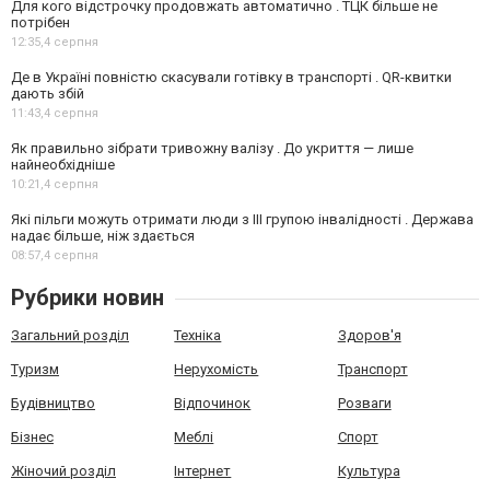
Для кого відстрочку продовжать автоматично . ТЦК більше не
потрібен
12:35,
4 серпня
Де в Україні повністю скасували готівку в транспорті . QR-квитки
дають збій
11:43,
4 серпня
Як правильно зібрати тривожну валізу . До укриття — лише
найнеобхідніше
10:21,
4 серпня
Які пільги можуть отримати люди з III групою інвалідності . Держава
надає більше, ніж здається
08:57,
4 серпня
Рубрики новин
Загальний розділ
Техніка
Здоров'я
Туризм
Нерухомість
Транспорт
Будівництво
Відпочинок
Розваги
Бізнес
Меблі
Спорт
Жіночий розділ
Інтернет
Культура