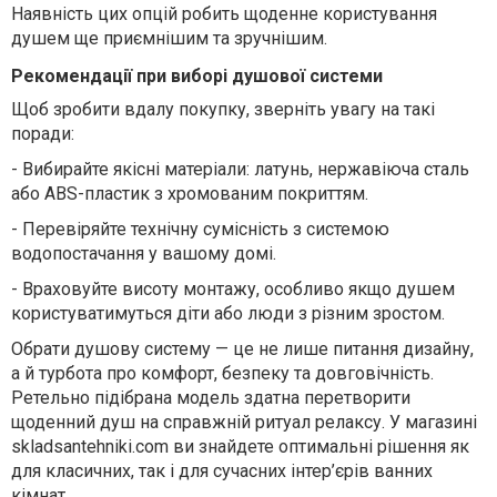
Наявність цих опцій робить щоденне користування
душем ще приємнішим та зручнішим.
Рекомендації при виборі душової системи
Щоб зробити вдалу покупку, зверніть увагу на такі
поради:
-
Вибирайте якісні матеріали: латунь, нержавіюча сталь
або ABS-пластик з хромованим покриттям.
-
Перевіряйте технічну сумісність з системою
водопостачання у вашому домі.
-
Враховуйте висоту монтажу, особливо якщо душем
користуватимуться діти або люди з різним зростом.
Обрати душову систему — це не лише питання дизайну,
а й турбота про комфорт, безпеку та довговічність.
Ретельно підібрана модель здатна перетворити
щоденний душ на справжній ритуал релаксу. У магазині
skladsantehniki.com ви знайдете оптимальні рішення як
для класичних, так і для сучасних інтер’єрів ванних
кімнат.