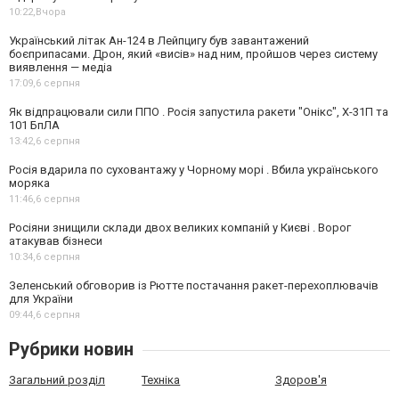
10:22,
Вчора
Український літак Ан-124 в Лейпцигу був завантажений
боєприпасами. Дрон, який «висів» над ним, пройшов через систему
виявлення — медіа
17:09,
6 серпня
Як відпрацювали сили ППО . Росія запустила ракети "Онікс", Х-31П та
101 БпЛА
13:42,
6 серпня
Росія вдарила по суховантажу у Чорному морі . Вбила українського
моряка
11:46,
6 серпня
Росіяни знищили склади двох великих компаній у Києві . Ворог
атакував бізнеси
10:34,
6 серпня
Зеленський обговорив із Рютте постачання ракет-перехоплювачів
для України
09:44,
6 серпня
Рубрики новин
Загальний розділ
Техніка
Здоров'я