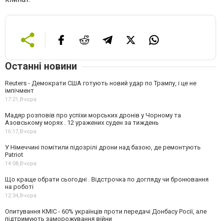
Останні новини
Reuters - Демократи США готують новий удар по Трампу, і це не
імпічмент
17:21,
Вчора
Мадяр розповів про успіхи морських дронів у Чорному та
Азовському морях . 12 уражених суден за тиждень
16:17,
Вчора
У Німеччині помітили підозрілі дрони над базою, де ремонтують
Patriot
14:08,
Вчора
Що краще обрати сьогодні . Відстрочка по догляду чи бронювання
на роботі
12:34,
Вчора
Опитування КМІС - 60% українців проти передачі Донбасу Росії, але
підтримують заморожування війни