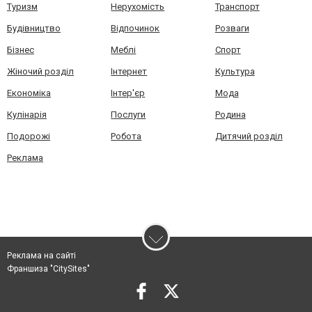
Туризм
Нерухомість
Транспорт
Будівництво
Відпочинок
Розваги
Бізнес
Меблі
Спорт
Жіночий розділ
Інтернет
Культура
Економіка
Інтер'єр
Мода
Кулінарія
Послуги
Родина
Подорожі
Робота
Дитячий розділ
Реклама
Реклама на сайті
Франшиза "CitySites"