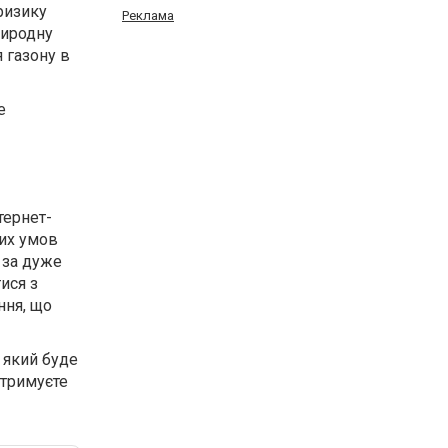
ризику
Реклама
риродну
 газону в
е
тернет-
них умов
за дуже
ися з
ння, що
 який буде
отримуєте