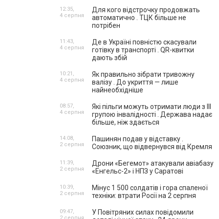
12:35,
Для кого відстрочку продовжать
4 серпня
автоматично . ТЦК більше не
потрібен
11:43,
Де в Україні повністю скасували
4 серпня
готівку в транспорті . QR-квитки
дають збій
10:21,
Як правильно зібрати тривожну
4 серпня
валізу . До укриття — лише
найнеобхідніше
08:57,
Які пільги можуть отримати люди з III
4 серпня
групою інвалідності . Держава надає
більше, ніж здається
14:08,
Пашинян подав у відставку .
2 серпня
Союзник, що відвернувся від Кремля
11:39,
Дрони «Бегемот» атакували авіабазу
2 серпня
«Енгельс-2» і НПЗ у Саратові
10:39,
Мінус 1 500 солдатів і гора спаленої
2 серпня
техніки: втрати Росії на 2 серпня
09:47,
У Повітряних силах повідомили
2 серпня