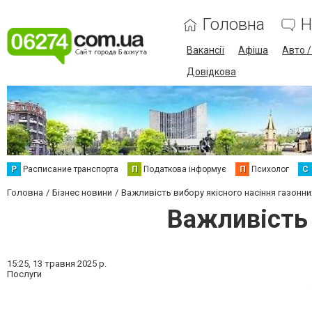
Головна
Н
Вакансії
Афіша
Авто 
Довідкова
Р
Расписание транспорта
П
Податкова інформує
П
Психолог
С
Головна
Бізнес новини
Важливість вибору якісного насіння газонни
Важливість 
15:25,
13 травня 2025 р.
Послуги