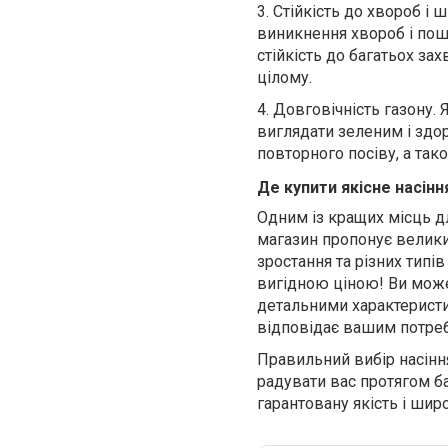
3.
Стійкість до хвороб і 
виникнення хвороб і пош
стійкість до багатьох за
цілому.
4.
Довговічність газону. 
виглядати зеленим і здо
повторного посіву, а та
Де купити якісне насінн
Одним із кращих місць дл
магазин пропонує великий
зростання та різних типі
вигідною ціною! Ви може
детальними характеристи
відповідає вашим потре
Правильний вибір насіння
радувати вас протягом ба
гарантовану якість і шир