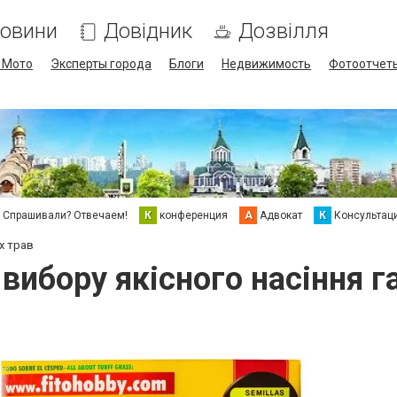
овини
Довідник
Дозвілля
/ Мото
Эксперты города
Блоги
Недвижимость
Фотоотчет
Спрашивали? Отвечаем!
К
конференция
А
Адвокат
К
Консультац
х трав
вибору якісного насіння г