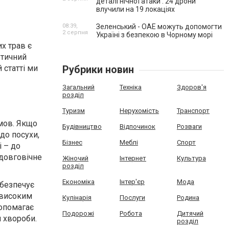
деталі нічної атаки . 24 дрони
влучили на 19 локаціях
08:39,
Зеленський - ОАЕ можуть допомогти
2 серпня
Україні з безпекою в Чорному морі
их трав є
етичний
 статті ми
Рубрики новин
Загальний
Техніка
Здоров'я
розділ
Туризм
Нерухомість
Транспорт
умов. Якщо
Будівництво
Відпочинок
Розваги
 до посухи,
Бізнес
Меблі
Спорт
і – до
 довговічне
Жіночий
Інтернет
Культура
розділ
Економіка
Інтер'єр
Мода
абезпечує
з високим
Кулінарія
Послуги
Родина
допомагає
Подорожі
Робота
Дитячий
 хвороби.
розділ