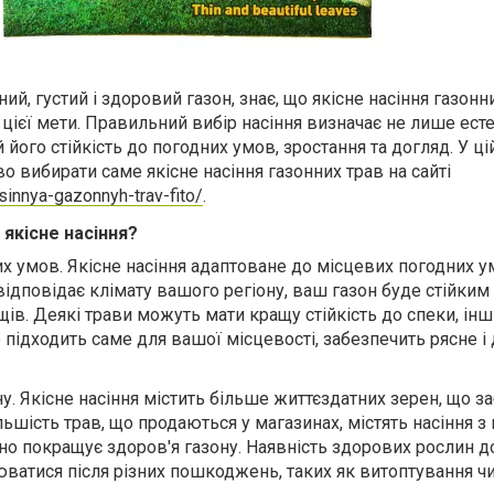
ий, густий і здоровий газон, знає, що якісне насіння газонн
цієї мети. Правильний вибір насіння визначає не лише ест
 його стійкість до погодних умов, зростання та догляд. У цій
 вибирати саме якісне насіння газонних трав на сайті
sinnya-gazonnyh-trav-fito/
.
якісне насіння?
их умов. Якісне насіння адаптоване до місцевих погодних 
 відповідає клімату вашого регіону, ваш газон буде стійким
ів. Деякі трави можуть мати кращу стійкість до спеки, інш
ке підходить саме для вашої місцевості, забезпечить рясне і
ону. Якісне насіння містить більше життєздатних зерен, що з
ільшість трав, що продаються у магазинах, містять насіння 
чно покращує здоров'я газону. Наявність здорових рослин 
атися після різних пошкоджень, таких як витоптування чи