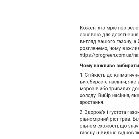
Кожен, хто мріє про зелен
основою для досягнення 
вигляд вашого газону, а й
розглянемо, чому важливо
https://progreen.com.ua/na
Чому важливо вибирати 
1.
Стійкість до кліматичн
ви обираєте насіння, яке
морозів або тривалих дощ
холоду. Вибір насіння, я
зростання.
2.
Здоров'я і густота газ
рівномірний ріст трав. Б
рівнем схожості, що зна
газону швидше відновлюв