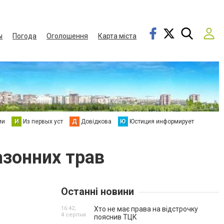
ы
Погода
Оголошення
Карта міста
ии
И
Из первых уст
Д
Довідкова
Ю
Юстиция информирует
азонних трав
Останні новини
16:42,
Хто не має права на відстрочку
4 серпня
пояснив ТЦК