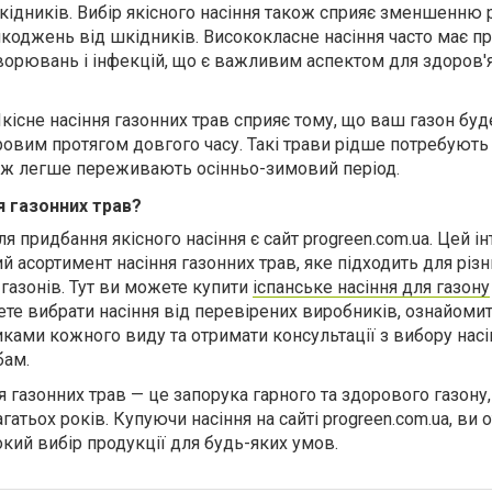
шкідників. Вибір якісного насіння також сприяє зменшенню 
коджень від шкідників. Висококласне насіння часто має п
хворювань і інфекцій, що є важливим аспектом для здоров'я
Якісне насіння газонних трав сприяє тому, що ваш газон буд
ровим протягом довгого часу. Такі трави рідше потребують
кож легше переживають осінньо-зимовий період.
я газонних трав?
я придбання якісного насіння є сайт progreen.com.ua. Цей ін
 асортимент насіння газонних трав, яке підходить для різ
в газонів. Тут ви можете купити
іспанське насіння для газону
те вибрати насіння від перевірених виробників, ознайомит
ками кожного виду та отримати консультації з вибору насі
бам.
 газонних трав — це запорука гарного та здорового газону,
гатьох років. Купуючи насіння на сайті progreen.com.ua, ви 
окий вибір продукції для будь-яких умов.