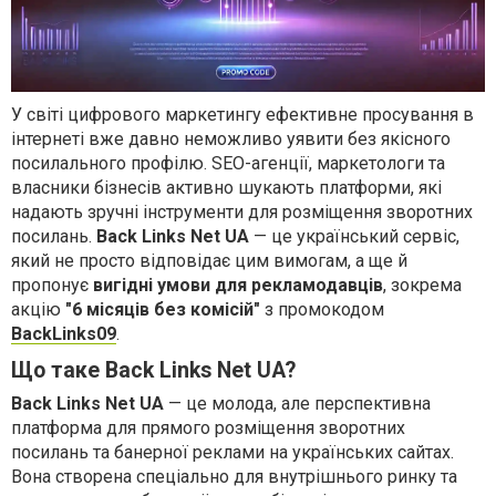
У світі цифрового маркетингу ефективне просування в
інтернеті вже давно неможливо уявити без якісного
посилального профілю. SEO-агенції, маркетологи та
власники бізнесів активно шукають платформи, які
надають зручні інструменти для розміщення зворотних
посилань.
Back Links Net UA
— це український сервіс,
який не просто відповідає цим вимогам, а ще й
пропонує
вигідні умови для рекламодавців
, зокрема
акцію
"6 місяців без комісій"
з промокодом
BackLinks09
.
Що таке Back Links Net UA?
Back Links Net UA
— це молода, але перспективна
платформа для прямого розміщення зворотних
посилань та банерної реклами на українських сайтах.
Вона створена спеціально для внутрішнього ринку та