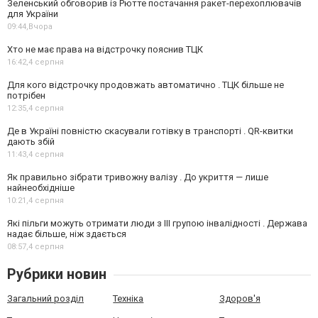
Зеленський обговорив із Рютте постачання ракет-перехоплювачів
для України
09:44,
Вчора
Хто не має права на відстрочку пояснив ТЦК
16:42,
4 серпня
Для кого відстрочку продовжать автоматично . ТЦК більше не
потрібен
12:35,
4 серпня
Де в Україні повністю скасували готівку в транспорті . QR-квитки
дають збій
11:43,
4 серпня
Як правильно зібрати тривожну валізу . До укриття — лише
найнеобхідніше
10:21,
4 серпня
Які пільги можуть отримати люди з III групою інвалідності . Держава
надає більше, ніж здається
08:57,
4 серпня
Рубрики новин
Загальний розділ
Техніка
Здоров'я