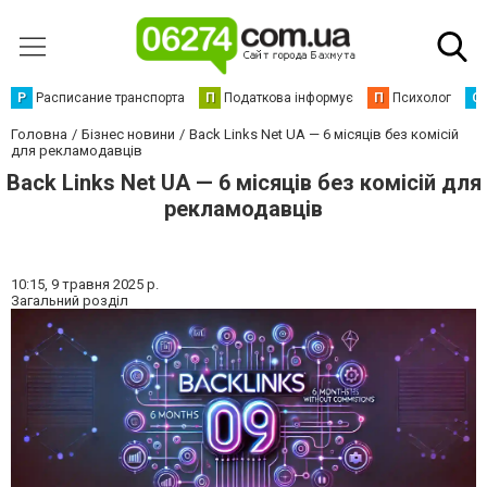
Р
Расписание транспорта
П
Податкова інформує
П
Психолог
С
Головна
Бізнес новини
Back Links Net UA — 6 місяців без комісій
для рекламодавців
Back Links Net UA — 6 місяців без комісій для
рекламодавців
10:15,
9 травня 2025 р.
Загальний розділ