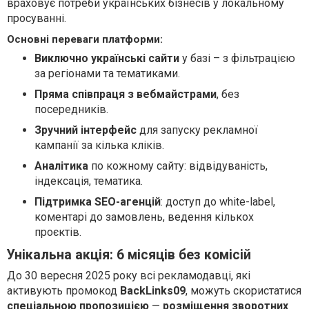
враховує потреби українських бізнесів у локальному
просуванні.
Основні переваги платформи:
Виключно українські сайти
у базі – з фільтрацією
за регіонами та тематиками.
Пряма співпраця з вебмайстрами
, без
посередників.
Зручний інтерфейс
для запуску рекламної
кампанії за кілька кліків.
Аналітика
по кожному сайту: відвідуваність,
індексація, тематика.
Підтримка SEO-агенцій
: доступ до white-label,
коментарі до замовлень, ведення кількох
проєктів.
Унікальна акція: 6 місяців без комісій
До 30 вересня 2025 року всі рекламодавці, які
активують промокод
BackLinks09
, можуть скористатися
спеціальною пропозицією
—
розміщення зворотних