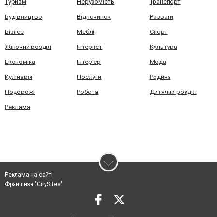
Туризм
Нерухомість
Транспорт
Будівництво
Відпочинок
Розваги
Бізнес
Меблі
Спорт
Жіночий розділ
Інтернет
Культура
Економіка
Інтер'єр
Мода
Кулінарія
Послуги
Родина
Подорожі
Робота
Дитячий розділ
Реклама
Реклама на сайті
Франшиза "CitySites"