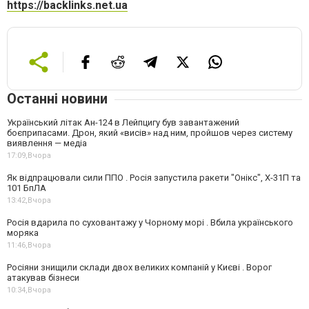
https://backlinks.net.ua
Останні новини
Український літак Ан-124 в Лейпцигу був завантажений
боєприпасами. Дрон, який «висів» над ним, пройшов через систему
виявлення — медіа
17:09,
Вчора
Як відпрацювали сили ППО . Росія запустила ракети "Онікс", Х-31П та
101 БпЛА
13:42,
Вчора
Росія вдарила по суховантажу у Чорному морі . Вбила українського
моряка
11:46,
Вчора
Росіяни знищили склади двох великих компаній у Києві . Ворог
атакував бізнеси
10:34,
Вчора