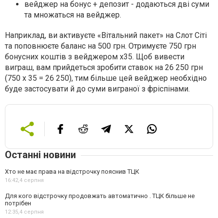
вейджер на бонус + депозит - додаються дві суми
та множаться на вейджер.
Наприклад, ви активуєте «Вітальний пакет» на Слот Сіті
та поповнюєте баланс на 500 грн. Отримуєте 750 грн
бонусних коштів з вейджером х35. Щоб вивести
виграш, вам прийдеться зробити ставок на 26 250 грн
(750 х 35 = 26 250), тим більше цей вейджер необхідно
буде застосувати й до суми виграної з фріспінами.
Останні новини
Хто не має права на відстрочку пояснив ТЦК
16:42,
4 серпня
Для кого відстрочку продовжать автоматично . ТЦК більше не
потрібен
12:35,
4 серпня