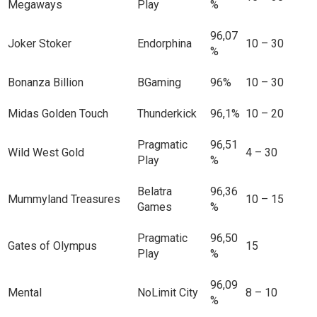
Megaways
Play
%
96,07
Joker Stoker
Endorphina
10 – 30
%
Bonanza Billion
BGaming
96%
10 – 30
Midas Golden Touch
Thunderkick
96,1%
10 – 20
Pragmatic
96,51
Wild West Gold
4 – 30
Play
%
Belatra
96,36
Mummyland Treasures
10 – 15
Games
%
Pragmatic
96,50
Gates of Olympus
15
Play
%
96,09
Mental
NoLimit City
8 – 10
%