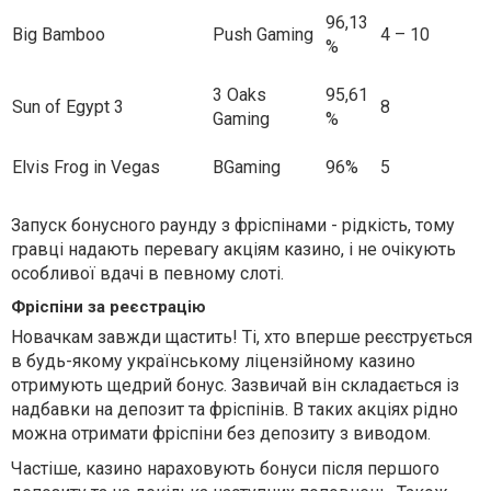
96,13
Big Bamboo
Push Gaming
4 – 10
%
3 Oaks
95,61
Sun of Egypt 3
8
Gaming
%
Elvis Frog in Vegas
BGaming
96%
5
Запуск бонусного раунду з фріспінами - рідкість, тому
гравці надають перевагу акціям казино, і не очікують
особливої вдачі в певному слоті.
Фріспіни за реєстрацію
Новачкам завжди щастить! Ті, хто вперше реєструється
в будь-якому українському ліцензійному казино
отримують щедрий бонус. Зазвичай він складається із
надбавки на депозит та фріспінів. В таких акціях рідно
можна отримати фріспіни без депозиту з виводом.
Частіше, казино нараховують бонуси після першого