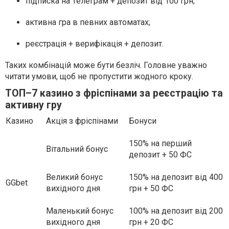
підписка на Телеграм + депозит від 100 грн;
активна гра в певних автоматах;
реєстрація + верифікація + депозит.
Таких комбінацій може бути безліч. Головне уважно
читати умови, щоб не пропустити жодного кроку.
ТОП–7 казино з фріспінами за реєстрацію та
активну гру
Казино
Акція з фріспінами
Бонуси
150% на перший
Вітальний бонус
депозит + 50 ФС
Великий бонус
150% на депозит від 400
GGbet
вихідного дня
грн + 50 ФС
Маленький бонус
100% на депозит від 200
вихідного дня
грн + 20 ФС