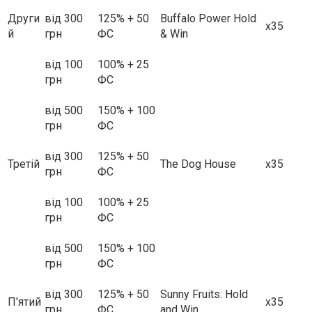
Други
від 300
125% + 50
Buffalo Power Hold
х35
й
грн
ФС
& Win
від 100
100% + 25
грн
ФС
від 500
150% + 100
грн
ФС
від 300
125% + 50
Третій
The Dog House
х35
грн
ФС
від 100
100% + 25
грн
ФС
від 500
150% + 100
грн
ФС
від 300
125% + 50
Sunny Fruits: Hold
П'ятий
х35
грн
ФС
and Win