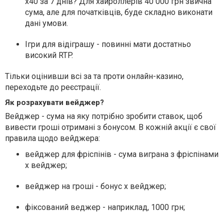
х40 за 7 днів? Для хайроллерів 40 000 грн звична
сума, але для початківців, буде складно виконати
дані умови.
Ігри для відіграшу - повинні мати достатньо
високий RTP.
Тільки оцінивши всі за та проти онлайн-казино,
переходьте до реєстрації.
Як розрахувати вейджер?
Вейджер - сума на яку потрібно зробити ставок, щоб
вивести гроші отримані з бонусом. В кожній акції є свої
правила щодо вейджера:
вейджер для фріспінів - сума виграна з фріспінами
х вейджер;
вейджер на гроші - бонус х вейджер;
фіксований веджер - наприклад, 1000 грн;