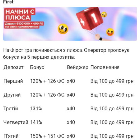
First
На Фірст гра починається з плюса. Оператор пропонує
бонуси на 5 перших депозитів:
Депозит
Бонус
Вейджер
Поповнення
Перший
120% + 126 ФС
х40
Від 100 до 499 грн
Другий
120% + 126 ФС
х40
Від 100 до 499 грн
Третій
131%
х40
Від 100 до 499 грн
Четвертий
141%
х40
Від 100 до 499 грн
П'ятий
150% + 151 ФС
х40
Від 100 до 499 грн