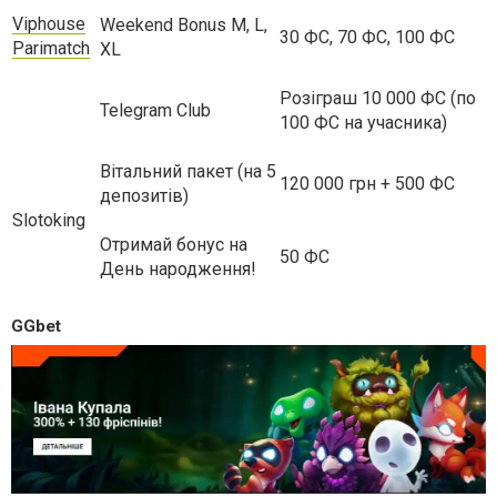
Viphouse
Weekend Bonus M, L,
30 ФС, 70 ФС, 100 ФС
Parimatch
XL
Розіграш 10 000 ФС (по
Telegram Club
100 ФС на учасника)
Вітальний пакет (на 5
120 000 грн + 500 ФС
депозитів)
Slotoking
Отримай бонус на
50 ФС
День народження!
GGbet