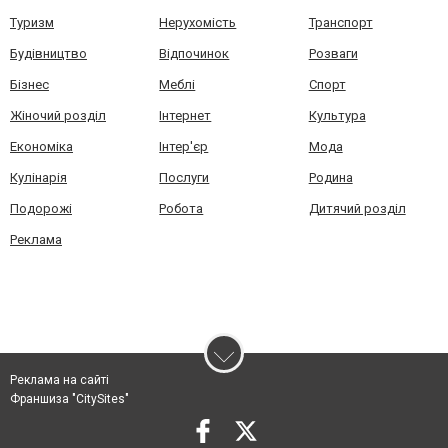
Туризм
Нерухомість
Транспорт
Будівництво
Відпочинок
Розваги
Бізнес
Меблі
Спорт
Жіночий розділ
Інтернет
Культура
Економіка
Інтер'єр
Мода
Кулінарія
Послуги
Родина
Подорожі
Робота
Дитячий розділ
Реклама
Реклама на сайті
Франшиза "CitySites"