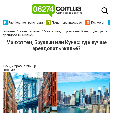
Р
Расписание транспорта
П
Податкова інформує
П
Психолог
С
Головна
Бізнес новини
Манхэттен, Бруклин или Куинс: где лучше
арендовать жильё?
Манхэттен, Бруклин или Куинс: где лучше
арендовать жильё?
17:22,
2 травня 2025 р.
Послуги