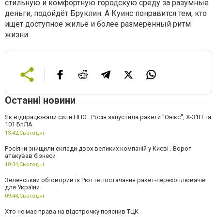
стильную и комфортную городскую среду за разумные
деньги, подойдёт Бруклин. А Куинс понравится тем, кто
ищет доступное жильё и более размеренный ритм
жизни.
Останні новини
Як відпрацювали сили ППО . Росія запустила ракети "Онікс", Х-31П та
101 БпЛА
13:42,
Сьогодні
Росіяни знищили склади двох великих компаній у Києві . Ворог
атакував бізнеси
10:34,
Сьогодні
Зеленський обговорив із Рютте постачання ракет-перехоплювачів
для України
09:44,
Сьогодні
Хто не має права на відстрочку пояснив ТЦК