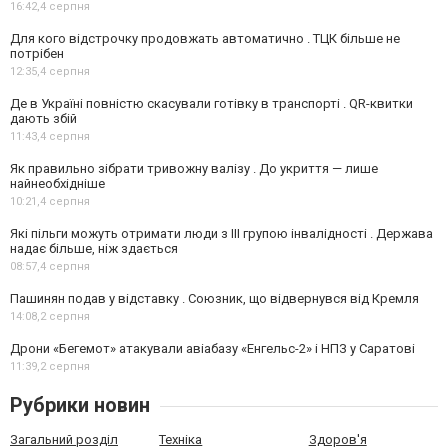
16:42,
4 серпня
Для кого відстрочку продовжать автоматично . ТЦК більше не
потрібен
12:35,
4 серпня
Де в Україні повністю скасували готівку в транспорті . QR-квитки
дають збій
11:43,
4 серпня
Як правильно зібрати тривожну валізу . До укриття — лише
найнеобхідніше
10:21,
4 серпня
Які пільги можуть отримати люди з III групою інвалідності . Держава
надає більше, ніж здається
08:57,
4 серпня
Пашинян подав у відставку . Союзник, що відвернувся від Кремля
14:08,
2 серпня
Дрони «Бегемот» атакували авіабазу «Енгельс-2» і НПЗ у Саратові
11:39,
2 серпня
Рубрики новин
Загальний розділ
Техніка
Здоров'я