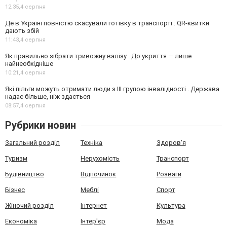
12:35,
4 серпня
Де в Україні повністю скасували готівку в транспорті . QR-квитки
дають збій
11:43,
4 серпня
Як правильно зібрати тривожну валізу . До укриття — лише
найнеобхідніше
10:21,
4 серпня
Які пільги можуть отримати люди з III групою інвалідності . Держава
надає більше, ніж здається
08:57,
4 серпня
Рубрики новин
Загальний розділ
Техніка
Здоров'я
Туризм
Нерухомість
Транспорт
Будівництво
Відпочинок
Розваги
Бізнес
Меблі
Спорт
Жіночий розділ
Інтернет
Культура
Економіка
Інтер'єр
Мода