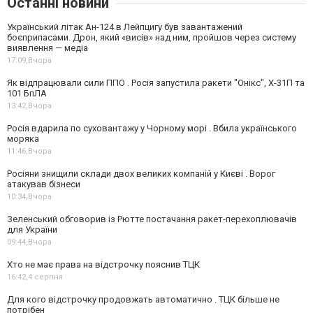
Останні новини
Український літак Ан-124 в Лейпцигу був завантажений
боєприпасами. Дрон, який «висів» над ним, пройшов через систему
виявлення — медіа
17:09,
Вчора
Як відпрацювали сили ППО . Росія запустила ракети "Онікс", Х-31П та
101 БпЛА
13:42,
Вчора
Росія вдарила по суховантажу у Чорному морі . Вбила українського
моряка
11:46,
Вчора
Росіяни знищили склади двох великих компаній у Києві . Ворог
атакував бізнеси
10:34,
Вчора
Зеленський обговорив із Рютте постачання ракет-перехоплювачів
для України
09:44,
Вчора
Хто не має права на відстрочку пояснив ТЦК
16:42,
4 серпня
Для кого відстрочку продовжать автоматично . ТЦК більше не
потрібен