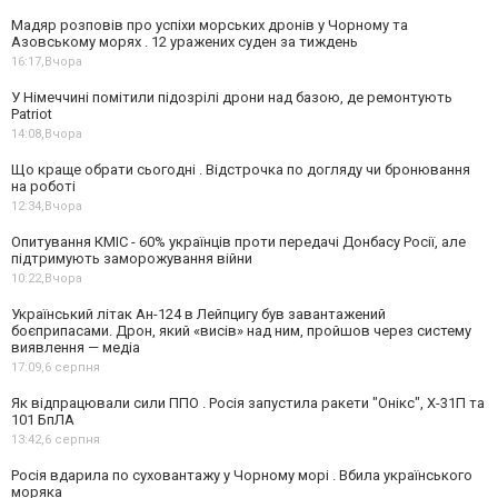
Мадяр розповів про успіхи морських дронів у Чорному та
Азовському морях . 12 уражених суден за тиждень
16:17,
Вчора
У Німеччині помітили підозрілі дрони над базою, де ремонтують
Patriot
14:08,
Вчора
Що краще обрати сьогодні . Відстрочка по догляду чи бронювання
на роботі
12:34,
Вчора
Опитування КМІС - 60% українців проти передачі Донбасу Росії, але
підтримують заморожування війни
10:22,
Вчора
Український літак Ан-124 в Лейпцигу був завантажений
боєприпасами. Дрон, який «висів» над ним, пройшов через систему
виявлення — медіа
17:09,
6 серпня
Як відпрацювали сили ППО . Росія запустила ракети "Онікс", Х-31П та
101 БпЛА
13:42,
6 серпня
Росія вдарила по суховантажу у Чорному морі . Вбила українського
моряка