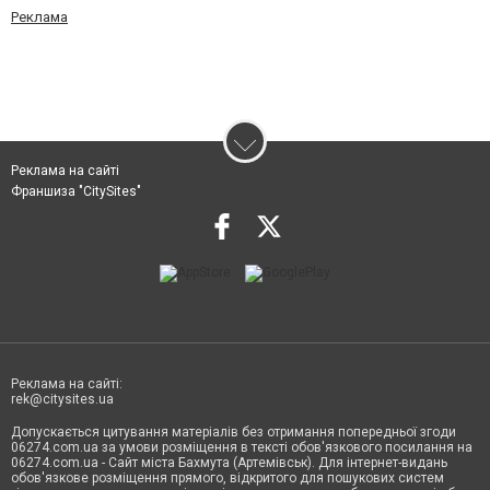
Реклама
Реклама на сайті
Франшиза "CitySites"
Реклама на сайті:
rek@citysites.ua
Допускається цитування матеріалів без отримання попередньої згоди
06274.com.ua за умови розміщення в тексті обов'язкового посилання на
06274.com.ua - Сайт міста Бахмута (Артемівськ). Для інтернет-видань
обов'язкове розміщення прямого, відкритого для пошукових систем