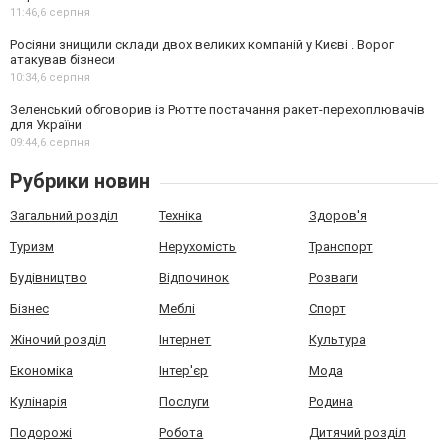
11:46,
6 серпня
Росіяни знищили склади двох великих компаній у Києві . Ворог
атакував бізнеси
10:34,
6 серпня
Зеленський обговорив із Рютте постачання ракет-перехоплювачів
для України
09:44,
6 серпня
Рубрики новин
Загальний розділ
Техніка
Здоров'я
Туризм
Нерухомість
Транспорт
Будівництво
Відпочинок
Розваги
Бізнес
Меблі
Спорт
Жіночий розділ
Інтернет
Культура
Економіка
Інтер'єр
Мода
Кулінарія
Послуги
Родина
Подорожі
Робота
Дитячий розділ