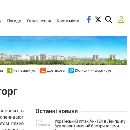
ы
Погода
Оголошення
Карта міста
ии
И
Из первых уст
Д
Довідкова
Ю
Юстиция информирует
торг
Останні новини
военных, в
спечивают
17:09,
Український літак Ан-124 в Лейпцигу
этом плане
6 серпня
був завантажений боєприпасами.
е только у