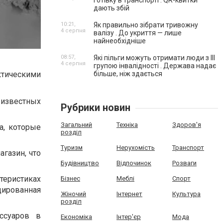
готівку в транспорті . QR-квитки
дають збій
10:21,
Як правильно зібрати тривожну
4 серпня
валізу . До укриття — лише
найнеобхідніше
08:57,
Які пільги можуть отримати люди з III
4 серпня
групою інвалідності . Держава надає
більше, ніж здається
ктическими
 известных
Рубрики новин
Загальний
Техніка
Здоров'я
а, которые
розділ
Туризм
Нерухомість
Транспорт
газин, что
Будівництво
Відпочинок
Розваги
ктеристиках
Бізнес
Меблі
Спорт
цированная
Жіночий
Інтернет
Культура
розділ
ссуаров в
Економіка
Інтер'єр
Мода