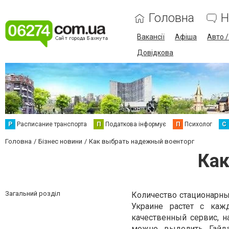
Головна
Н
Вакансії
Афіша
Авто 
Довідкова
Р
Расписание транспорта
П
Податкова інформує
П
Психолог
С
Головна
Бізнес новини
Как выбрать надежный военторг
Как
Загальний розділ
Количество стационарны
Украине растет с ка
качественный сервис, 
можно выделить
Гайд