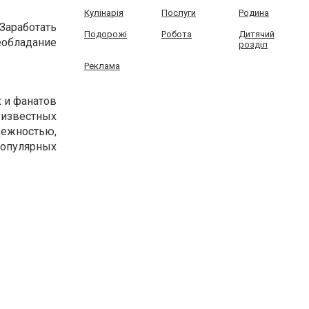
Кулінарія
Послуги
Родина
Заработать
Подорожі
Робота
Дитячий
бладание
розділ
Реклама
 и фанатов
известных
ежностью,
опулярных