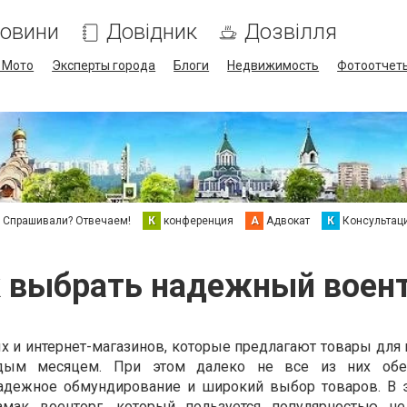
овини
Довідник
Дозвілля
/ Мото
Эксперты города
Блоги
Недвижимость
Фотоотчет
Спрашивали? Отвечаем!
К
конференция
А
Адвокат
К
Консультац
 выбрать надежный воен
х и интернет-магазинов, которые предлагают товары для 
ждым месяцем. При этом далеко не все из них обе
надежное обмундирование и широкий выбор товаров. В 
амак военторг
, который пользуется популярностью н