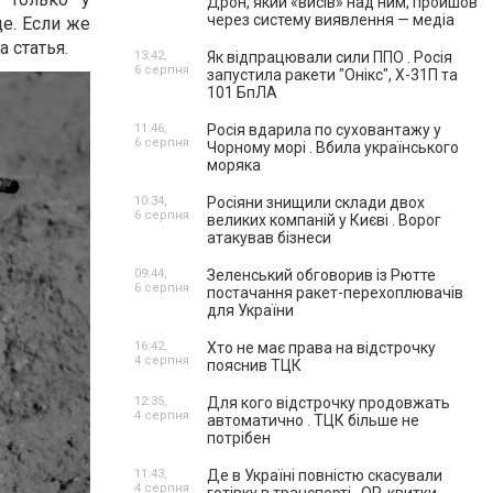
Дрон, який «висів» над ним, пройшов
через систему виявлення — медіа
е. Если же
 статья.
13:42,
Як відпрацювали сили ППО . Росія
6 серпня
запустила ракети "Онікс", Х-31П та
101 БпЛА
11:46,
Росія вдарила по суховантажу у
6 серпня
Чорному морі . Вбила українського
моряка
10:34,
Росіяни знищили склади двох
6 серпня
великих компаній у Києві . Ворог
атакував бізнеси
09:44,
Зеленський обговорив із Рютте
6 серпня
постачання ракет-перехоплювачів
для України
16:42,
Хто не має права на відстрочку
4 серпня
пояснив ТЦК
12:35,
Для кого відстрочку продовжать
4 серпня
автоматично . ТЦК більше не
потрібен
11:43,
Де в Україні повністю скасували
4 серпня