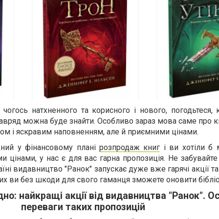
чогось натхненного та корисного і нового, погодьтеся, 
авряд можна буде знайти. Особливо зараз мова саме про кн
стом і яскравим наповненням, але й приємними цінами.
дний у фінансовому плані
розпродаж книг
і ви хотіли б 
и цінами, у нас є для вас гарна пропозиція. Не забувайте
їні видавництво "Ранок" запускає дуже вже гарячі акції та
ких ви без шкоди для свого гаманця зможете оновити бібліо
дно: найкращі акції від видавництва "Ранок". О
переваги таких пропозицій