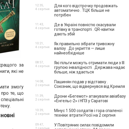
12:35,
Для кого відстрочку продовжать
4 серпня
автоматично . ТЦК більше не
потрібен
11:43,
Де в Україні повністю скасували
4 серпня
готівку в транспорті . QR-квитки
дають збій
10:21,
Як правильно зібрати тривожну
4 серпня
валізу . До укриття — лише
найнеобхідніше
08:57,
Які пільги можуть отримати люди з III
кращого за
4 серпня
групою інвалідності . Держава надає
иги, які не
більше, ніж здається
14:08,
Пашинян подав у відставку .
2 серпня
Союзник, що відвернувся від Кремля
мати змогу
 про те, що
11:39,
Дрони «Бегемот» атакували авіабазу
 спеціальні
2 серпня
«Енгельс-2» і НПЗ у Саратові
теку.
10:39,
Мінус 1 500 солдатів і гора спаленої
2 серпня
сновні
техніки: втрати Росії на 2 серпня
09:47,
У Повітряних силах повідомили
2 серпня