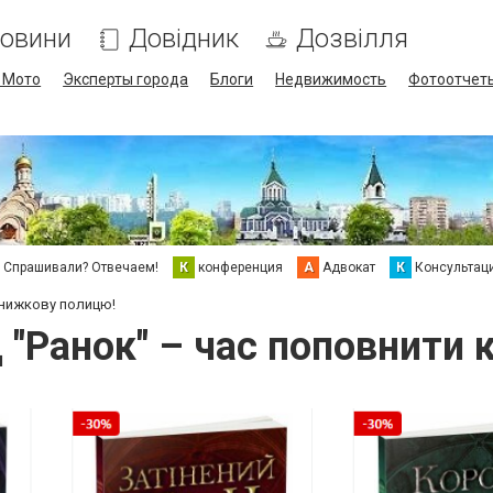
овини
Довідник
Дозвілля
/ Мото
Эксперты города
Блоги
Недвижимость
Фотоотчет
Спрашивали? Отвечаем!
К
конференция
А
Адвокат
К
Консультац
 книжкову полицю!
д "Ранок" – час поповнити