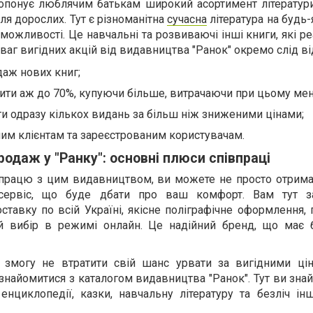
опонує люблячим батькам широкий асортимент літератури
 для дорослих. Тут є різноманітна
сучасна
література на будь-
можливості. Це навчальні та розвиваючі інші книги, які р
аг вигідних акцій від видавництва "Ранок" окремо слід ві
аж нових книг;
ти аж до 70%, купуючи більше, витрачаючи при цьому ме
и одразу кількох видань за більш ніж зниженими цінами;
йним клієнтам та зареєстрованим користувачам.
родаж у "Ранку": основні плюси співпраці
працю з цим видавництвом, ви можете не просто отримат
сервіс, що буде дбати про ваш комфорт. Вам тут за
авку по всій Україні, якісне поліграфічне оформлення, 
й вибір в режимі онлайн. Це надійний бренд, що має б
 змогу не втратити свій шанс урвати за вигідними ці
 знайомитися з каталогом видавництва "Ранок". Тут ви зна
і енциклопедії, казки, навчальну літературу та безліч і