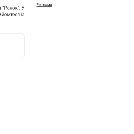
Реклама
 "Ранок". У
айомтеся із