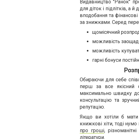
Видавництво "Ранок" пр
для діток і підлітків, а й
вподобання та фінансові 
за знижками. Серед перев
щомісячний розпрод
можливість заощади
можливість купуват
гарні бонуси пості
Розп
Обираючи для себе спів
перш за все якісний 
максимально швидку дост
консультацію та зручни
репутацію.
Якщо ви хотіли б мати
книжкові хіти, тоді нумо
про гроші
, різноманітн
літератури.