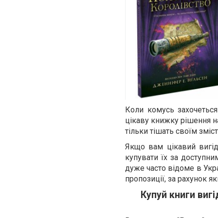
Коли комусь захочеться 
цікаву книжку рішення н
тільки тішать своїм змі
Якщо вам цікавий вигі
купувати їх за доступним
дуже часто відоме в Укра
пропозиції, за рахунок я
Купуй книги вигі