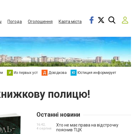
ы
Погода
Оголошення
Карта міста
ии
И
Из первых уст
Д
Довідкова
Ю
Юстиция информирует
 книжкову полицю!
Останні новини
16:42,
Хто не має права на відстрочку
4 серпня
пояснив ТЦК