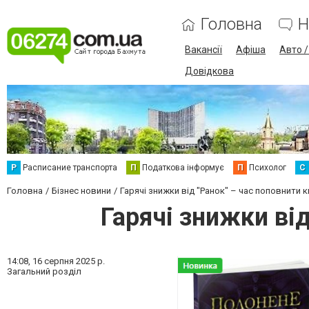
Головна
Н
Вакансії
Афіша
Авто 
Довідкова
Р
Расписание транспорта
П
Податкова інформує
П
Психолог
С
Головна
Бізнес новини
Гарячі знижки від "Ранок" – час поповнити
Гарячі знижки ві
14:08,
16 серпня 2025 р.
Загальний розділ