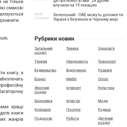
деталі нічної атаки . 24 дрони
 не тільки
влучили на 19 локаціях
які смакові
еалізуються
08:39,
Зеленський - ОАЕ можуть допомогти
2 серпня
Україні з безпекою в Чорному морі
дзначити:
Рубрики новин
нше;
Загальний
Техніка
Здоров'я
розділ
Туризм
Нерухомість
Транспорт
Будівництво
Відпочинок
Розваги
и книгу, а
безпечать
Бізнес
Меблі
Спорт
професійну
Жіночий
Інтернет
Культура
агаторічну
розділ
Економіка
Інтер'єр
Мода
нами кращі
Кулінарія
Послуги
Родина
йдете книги
Подорожі
Робота
Дитячий
нших жанрів
розділ