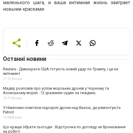
маленького шага, и ваша интимная жизнь заиграет
новыми красками.
Останні новини
Reuters - Демократи США готують новий удар по Трампу, і це не
імпічмент
17:21,
Вчора
Мадяр розповів про успіхи морських дронів у Чорному та
Азовському морях . 12 уражених суден за тиждень
16:17,
Вчора
У Німеччині помітили підозрілі дрони над базою, де ремонтують
Patriot
14:08,
Вчора
Що краще обрати сьогодні . Відстрочка по догляду чи бронювання
на роботі