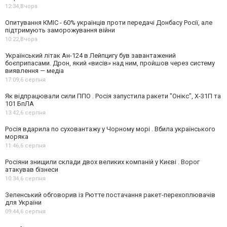
12:34,
Вчора
Опитування КМІС - 60% українців проти передачі Донбасу Росії, але
підтримують заморожування війни
10:22,
Вчора
Український літак Ан-124 в Лейпцигу був завантажений
боєприпасами. Дрон, який «висів» над ним, пройшов через систему
виявлення — медіа
17:09,
6 серпня
Як відпрацювали сили ППО . Росія запустила ракети "Онікс", Х-31П та
101 БпЛА
13:42,
6 серпня
Росія вдарила по суховантажу у Чорному морі . Вбила українського
моряка
11:46,
6 серпня
Росіяни знищили склади двох великих компаній у Києві . Ворог
атакував бізнеси
10:34,
6 серпня
Зеленський обговорив із Рютте постачання ракет-перехоплювачів
для України
09:44,
6 серпня