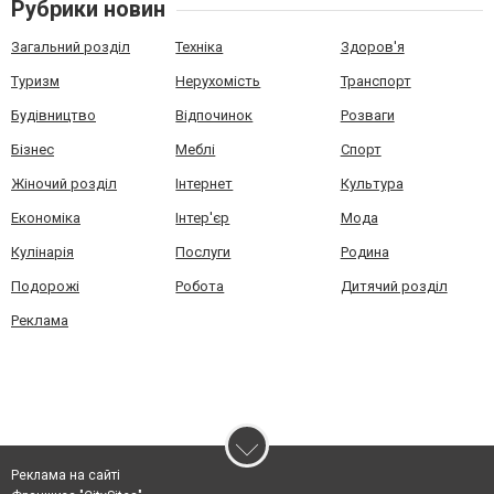
Рубрики новин
Загальний розділ
Техніка
Здоров'я
Туризм
Нерухомість
Транспорт
Будівництво
Відпочинок
Розваги
Бізнес
Меблі
Спорт
Жіночий розділ
Інтернет
Культура
Економіка
Інтер'єр
Мода
Кулінарія
Послуги
Родина
Подорожі
Робота
Дитячий розділ
Реклама
Реклама на сайті