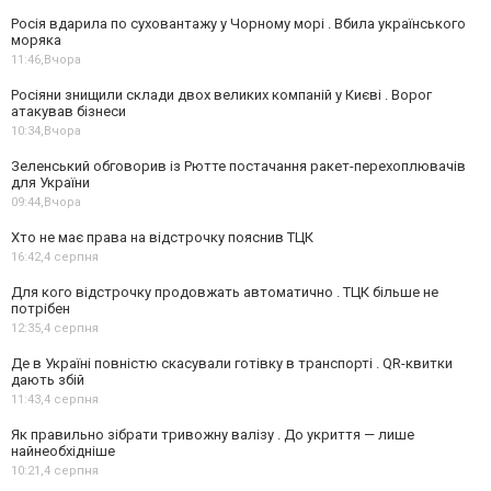
Росія вдарила по суховантажу у Чорному морі . Вбила українського
моряка
11:46,
Вчора
Росіяни знищили склади двох великих компаній у Києві . Ворог
атакував бізнеси
10:34,
Вчора
Зеленський обговорив із Рютте постачання ракет-перехоплювачів
для України
09:44,
Вчора
Хто не має права на відстрочку пояснив ТЦК
16:42,
4 серпня
Для кого відстрочку продовжать автоматично . ТЦК більше не
потрібен
12:35,
4 серпня
Де в Україні повністю скасували готівку в транспорті . QR-квитки
дають збій
11:43,
4 серпня
Як правильно зібрати тривожну валізу . До укриття — лише
найнеобхідніше
10:21,
4 серпня