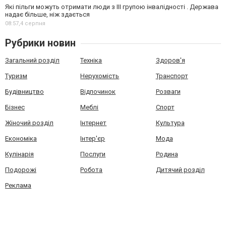
Які пільги можуть отримати люди з III групою інвалідності . Держава
надає більше, ніж здається
08:57,
4 серпня
Рубрики новин
Загальний розділ
Техніка
Здоров'я
Туризм
Нерухомість
Транспорт
Будівництво
Відпочинок
Розваги
Бізнес
Меблі
Спорт
Жіночий розділ
Інтернет
Культура
Економіка
Інтер'єр
Мода
Кулінарія
Послуги
Родина
Подорожі
Робота
Дитячий розділ
Реклама