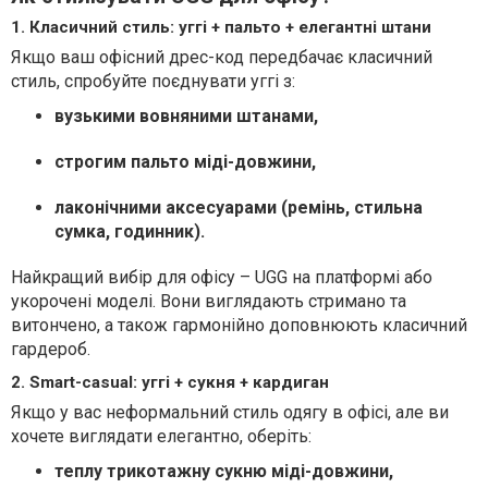
1. Класичний стиль: уггі + пальто + елегантні штани
Якщо ваш офісний дрес-код передбачає класичний
стиль, спробуйте поєднувати уггі з:
вузькими вовняними штанами,
строгим пальто міді-довжини,
лаконічними аксесуарами (ремінь, стильна
сумка, годинник).
Найкращий вибір для офісу – UGG на платформі або
укорочені моделі. Вони виглядають стримано та
витончено, а також гармонійно доповнюють класичний
гардероб.
2. Smart-casual: уггі + сукня + кардиган
Якщо у вас неформальний стиль одягу в офісі, але ви
хочете виглядати елегантно, оберіть:
теплу трикотажну сукню міді-довжини,