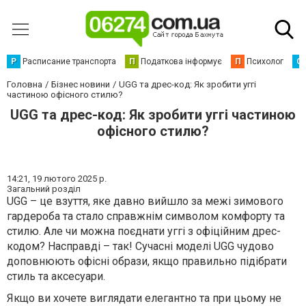
Р
Расписание транспорта
П
Податкова інформує
П
Психолог
С
Головна
Бізнес новини
UGG та дрес-код: Як зробити уггі
частиною офісного стилю?
UGG та дрес-код: Як зробити уггі частиною
офісного стилю?
14:21,
19 лютого 2025 р.
Загальний розділ
UGG – це взуття, яке давно вийшло за межі зимового
гардероба та стало справжнім символом комфорту та
стилю. Але чи можна поєднати уггі з офіційним дрес-
кодом? Насправді – так! Сучасні моделі UGG чудово
доповнюють офісні образи, якщо правильно підібрати
стиль та аксесуари.
Якщо ви хочете виглядати елегантно та при цьому не