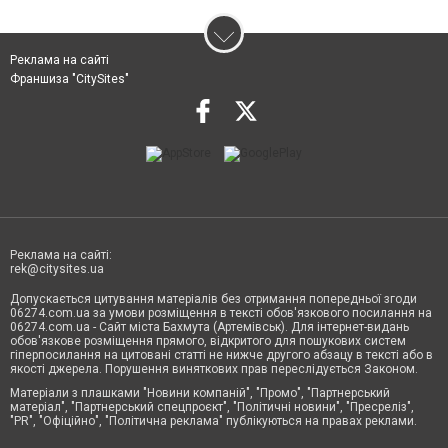
Реклама на сайті
Франшиза "CitySites"
Реклама на сайті:
rek@citysites.ua
Допускається цитування матеріалів без отримання попередньої згоди
06274.com.ua за умови розміщення в тексті обов'язкового посилання на
06274.com.ua - Сайт міста Бахмута (Артемівськ). Для інтернет-видань
обов'язкове розміщення прямого, відкритого для пошукових систем
гіперпосилання на цитовані статті не нижче другого абзацу в тексті або в
якості джерела. Порушення виняткових прав переслідується Законом.
Матеріали з плашками "Новини компаній", "Промо", "Партнерський
матеріал", "Партнерський спецпроєкт", "Політичні новини", "Пресреліз",
"PR", "Офіційно", "Політична реклама" публікуються на правах реклами.