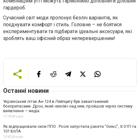
комбінаціям уггі можуть гармонійно доповнити діловий
гардероб.
Сучасний світ моди пропонує безліч варіантів, як
поєднувати комфорт і стиль. Головне – не боятися
експериментувати та підбирати ідеальні аксесуари, які
зроблять ваш офісний образ неперевершеним!
Останні новини
Український літак Ан-124 в Лейпцигу був завантажений
боєприпасами. Дрон, який «висів» над ним, пройшов через систему
виявлення — медіа
17:09,
Вчора
Як відпрацювали сили ППО . Росія запустила ракети "Онікс", Х-31П та
101 БпЛА
13:42,
Вчора