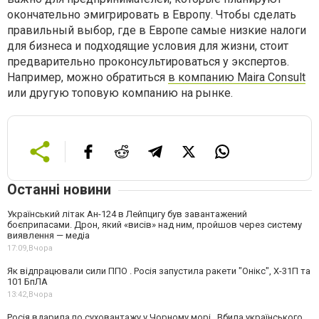
окончательно эмигрировать в Европу. Чтобы сделать
правильный выбор, где в Европе самые низкие налоги
для бизнеса и подходящие условия для жизни, стоит
предварительно проконсультироваться у экспертов.
Например, можно обратиться
в компанию Maira Consult
или другую топовую компанию на рынке.
Останні новини
Український літак Ан-124 в Лейпцигу був завантажений
боєприпасами. Дрон, який «висів» над ним, пройшов через систему
виявлення — медіа
17:09,
Вчора
Як відпрацювали сили ППО . Росія запустила ракети "Онікс", Х-31П та
101 БпЛА
13:42,
Вчора
Росія вдарила по суховантажу у Чорному морі . Вбила українського