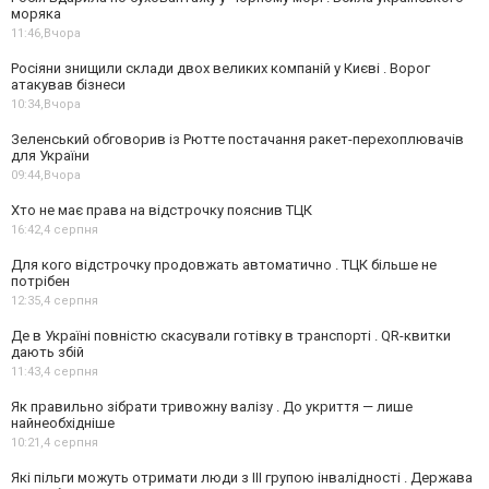
моряка
11:46,
Вчора
Росіяни знищили склади двох великих компаній у Києві . Ворог
атакував бізнеси
10:34,
Вчора
Зеленський обговорив із Рютте постачання ракет-перехоплювачів
для України
09:44,
Вчора
Хто не має права на відстрочку пояснив ТЦК
16:42,
4 серпня
Для кого відстрочку продовжать автоматично . ТЦК більше не
потрібен
12:35,
4 серпня
Де в Україні повністю скасували готівку в транспорті . QR-квитки
дають збій
11:43,
4 серпня
Як правильно зібрати тривожну валізу . До укриття — лише
найнеобхідніше
10:21,
4 серпня
Які пільги можуть отримати люди з III групою інвалідності . Держава