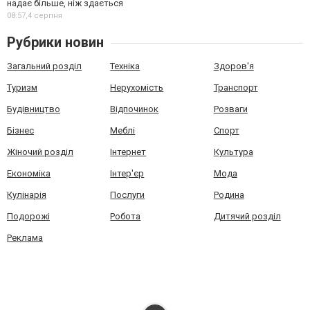
надає більше, ніж здається
08:57,
4 серпня
Рубрики новин
Загальний розділ
Техніка
Здоров'я
Туризм
Нерухомість
Транспорт
Будівництво
Відпочинок
Розваги
Бізнес
Меблі
Спорт
Жіночий розділ
Інтернет
Культура
Економіка
Інтер'єр
Мода
Кулінарія
Послуги
Родина
Подорожі
Робота
Дитячий розділ
Реклама