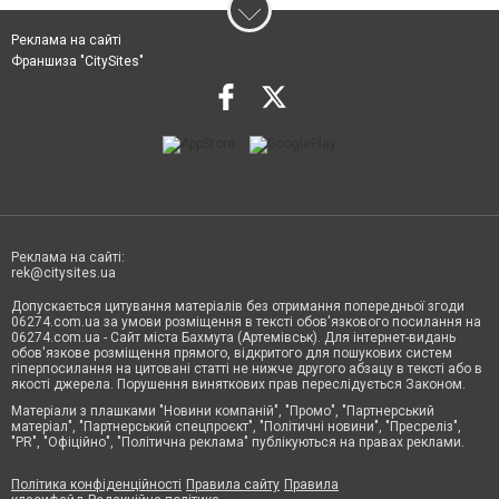
Реклама на сайті
Франшиза "CitySites"
Реклама на сайті:
rek@citysites.ua
Допускається цитування матеріалів без отримання попередньої згоди
06274.com.ua за умови розміщення в тексті обов'язкового посилання на
06274.com.ua - Сайт міста Бахмута (Артемівськ). Для інтернет-видань
обов'язкове розміщення прямого, відкритого для пошукових систем
гіперпосилання на цитовані статті не нижче другого абзацу в тексті або в
якості джерела. Порушення виняткових прав переслідується Законом.
Матеріали з плашками "Новини компаній", "Промо", "Партнерський
матеріал", "Партнерський спецпроєкт", "Політичні новини", "Пресреліз",
"PR", "Офіційно", "Політична реклама" публікуються на правах реклами.
Політика конфіденційності
Правила сайту
Правила