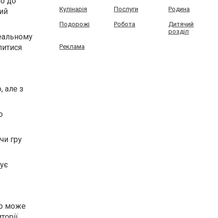
но до
Кулінарія
Послуги
Родина
ний
Подорожі
Робота
Дитячий
розділ
реальному
литися
Реклама
, але з
о
чи гру
нує
що може
торії.