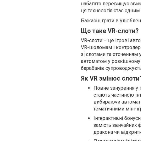
набагато перевищує звича
ця технологія стає одним 
Бажаєш грати в улюблені 
Що таке VR-слоти?
VR-слоти – це ігрові авт
VR-шоломам і контролера
зі слотами та оточенням 
автоматом у розкішному 
барабанів супроводжуєт
Як VR змінює слоти
Повне занурення у г
стають частиною інт
вибираючи автомати
тематичними міні-іг
Інтерактивні бонусн
замість звичайних ф
дракона чи відкрит