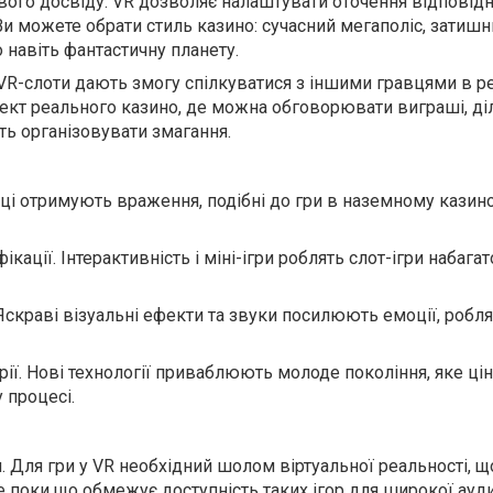
ового досвіду. VR дозволяє налаштувати оточення відповід
Ви можете обрати стиль казино: сучасний мегаполіс, затиш
о навіть фантастичну планету.
 VR-слоти дають змогу спілкуватися з іншими гравцями в 
фект реального казино, де можна обговорювати виграші, ді
ть організовувати змагання.
вці отримують враження, подібні до гри в наземному казино
кації. Інтерактивність і міні-ігри роблять слот-ігри набагат
Яскраві візуальні ефекти та звуки посилюють емоції, робля
ії. Нові технології приваблюють молоде покоління, яке ці
у процесі.
я. Для гри у VR необхідний шолом віртуальної реальності, 
 поки що обмежує доступність таких ігор для широкої ауди