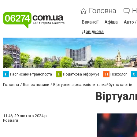
Головна
Н
Вакансії
Афіша
Авто 
Довідкова
Р
Расписание транспорта
П
Податкова інформує
П
Психолог
С
Головна
Бізнес новини
Віртуальна реальність та майбутнє слотів
Віртуал
11:46,
29 лютого 2024 р.
Розваги