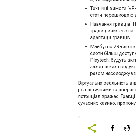
Технічні вимоги. V
стати перешкодою д
Навчання гравців. 
традиційних слотів
адаптації гравців.
Майбутнє VR-слотів.
слоти більш доступн
Playtech, будуть ак
захопливих продукт
разом насолоджуват
Віртуальна реальність ві
реалістичними та інтерак
потенціал вражає. Гравці
сучасних казино, пропон