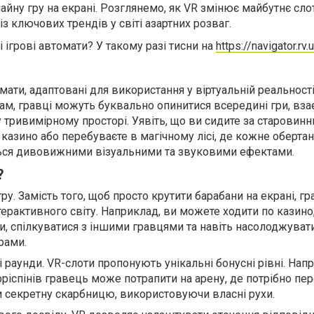
йну гру на екрані. Розглянемо, як VR змінює майбутнє слот
із ключових трендів у світі азартних розваг.
ігрові автомати? У такому разі тисни на
https://navigator.rv.
омати, адаптовані для використання у віртуальній реальност
м, гравці можуть буквально опинитися всередині гри, вз
у тривимірному просторі. Уявіть, що ви сидите за старовин
казино або перебуваєте в магічному лісі, де кожне оберта
ься дивовижними візуальними та звуковими ефектами.
?
ру. Замість того, щоб просто крутити барабани на екрані, гр
ерактивного світу. Наприклад, ви можете ходити по казино
, спілкуватися з іншими гравцями та навіть насолоджуват
рами.
і раунди. VR-слоти пропонують унікальні бонусні рівні. Нап
ріспінів гравець може потрапити на арену, де потрібно пе
и секретну скарбницю, використовуючи власні рухи.