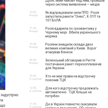
Дрон, який «висів» над ним, пройшов
через систему виявлення — медіа
13:42,
Як відпрацювали сили ППО . Росія
Вчора
запустила ракети "Онікс", Х-31П та
101 БпЛА
11:46,
Росія вдарила по суховантажу у
Вчора
Чорному морі . Вбила українського
моряка
10:34,
Росіяни знищили склади двох
Вчора
великих компаній у Києві . Ворог
атакував бізнеси
09:44,
Зеленський обговорив із Рютте
Вчора
постачання ракет-перехоплювачів
для України
16:42,
Хто не має права на відстрочку
4 серпня
пояснив ТЦК
12:35,
Для кого відстрочку продовжать
4 серпня
автоматично . ТЦК більше не
а індустрію
потрібен
ти
11:43,
Де в Україні повністю скасували
 що
4 серпня