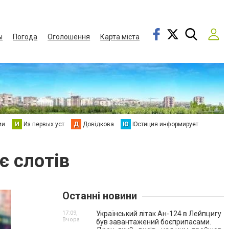
ы
Погода
Оголошення
Карта міста
ии
И
Из первых уст
Д
Довідкова
Ю
Юстиция информирует
є слотів
Останні новини
17:09,
Український літак Ан-124 в Лейпцигу
Вчора
був завантажений боєприпасами.