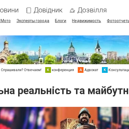
овини
Довідник
Дозвілля
/ Мото
Эксперты города
Блоги
Недвижимость
Фотоотчет
Спрашивали? Отвечаем!
К
конференция
А
Адвокат
К
Консультац
ьна реальність та майбутн