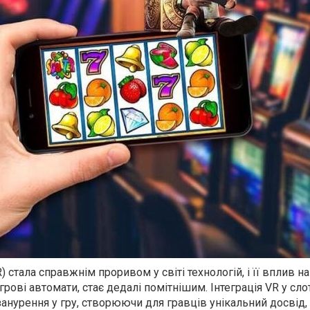
) стала справжнім проривом у світі технологій, і її вплив н
грові автомати, стає дедалі помітнішим. Інтеграція VR у сло
занурення у гру, створюючи для гравців унікальний досвід,