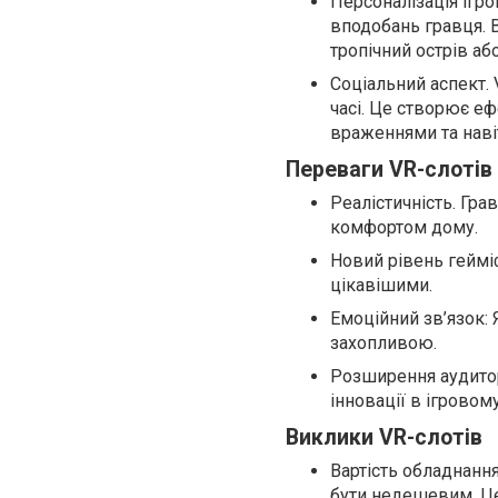
Персоналізація ігр
вподобань гравця. 
тропічний острів аб
Соціальний аспект.
часі. Це створює е
враженнями та наві
Переваги VR-слотів
Реалістичність. Гра
комфортом дому.
Новий рівень гейміфі
цікавішими.
Емоційний зв’язок: 
захопливою.
Розширення аудитор
інновації в ігровом
Виклики VR-слотів
Вартість обладнанн
бути недешевим. Це