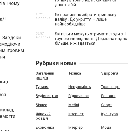
готівку в транспорті . QR-квитки
ів і чому
дають збій
10:21,
Як правильно зібрати тривожну
4 серпня
ua/
!
валізу . До укриття — лише
найнеобхідніше
08:57,
Які пільги можуть отримати люди з III
і. Завдяки
4 серпня
групою інвалідності . Держава надає
більше, ніж здається
аємодіючи
ним ігровим
ння
Рубрики новин
Загальний
Техніка
Здоров'я
розділ
авці
Туризм
Нерухомість
Транспорт
,
ися
Будівництво
Відпочинок
Розваги
Бізнес
Меблі
Спорт
риклад,
Жіночий
Інтернет
Культура
ремогти
розділ
Економіка
Інтер'єр
Мода