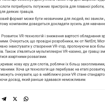
R-слоти потребують потужних пристроїв для плавної роботи,
ля деяких гравців.
Новий формат може бути незвичним для людей, які звикли 
, тому компаніям доведеться докладати зусиль для навчанн
 Розвиток VR-технологій і зниження вартості обладнання з
ими. Очікується, що провідні розробники, як-от NetEnt, Mic
тивно інвестувати у створення VR-ігор, пропонуючи все біл
ів. Також з'являться мультиплеєрні VR-казино, де гравці з
ися азартними розвагами.
дкриває нову еру для слотів, роблячи їх більш захопливими,
тивними. Хоча ця технологія ще перебуває на етапі розвитку,
 можуть очікувати, що в найближчі роки VR стане стандарт
уючи досвід, який раніше здавався неможливим.