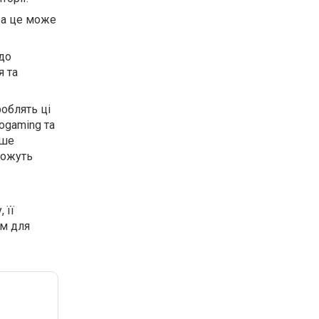
 а це може
до
я та
роблять ці
rogaming та
ьше
можуть
 її
ом для