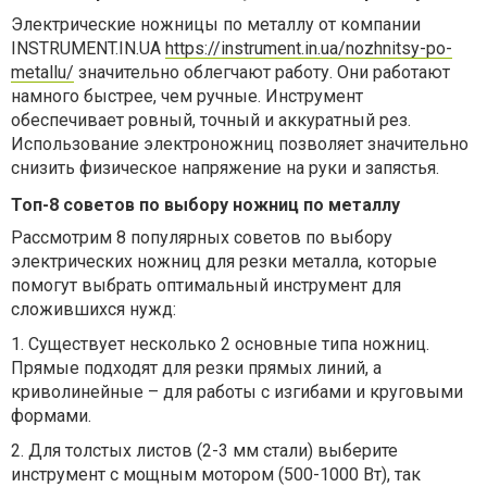
Электрические ножницы по металлу
от компании
INSTRUMENT.IN.UA
https
://
instrument
.
in
.
ua
/
nozhnitsy
-
po
-
metallu
/
значительно облегчают работу. Они работают
намного быстрее, чем ручные. Инструмент
обеспечивает ровный, точный и аккуратный рез.
Использование электроножниц позволяет значительно
снизить физическое напряжение на руки и запястья.
Топ-8 советов по выбору ножниц по металлу
Рассмотрим
8
популярн
ых советов по выбору
электрических ножниц для резки металла, которые
помогут выбрать оптимальный инструмент для
сложившихся нужд:
1.
Существует несколько
2 основные типа
ножниц.
Прямые подходят для резки прямых линий, а
криволинейные – для
работы с
изгибами и круговыми
форм
ами
.
2.
Для толстых листов (2-3 мм стали) выберите
инструмент
с мощным мотором (500-1000 Вт
), так