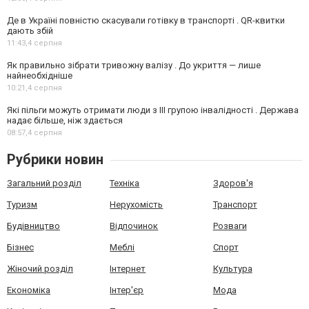
Де в Україні повністю скасували готівку в транспорті . QR-квитки
дають збій
11:43,
4 серпня
Як правильно зібрати тривожну валізу . До укриття — лише
найнеобхідніше
10:21,
4 серпня
Які пільги можуть отримати люди з III групою інвалідності . Держава
надає більше, ніж здається
08:57,
4 серпня
Рубрики новин
Загальний розділ
Техніка
Здоров'я
Туризм
Нерухомість
Транспорт
Будівництво
Відпочинок
Розваги
Бізнес
Меблі
Спорт
Жіночий розділ
Інтернет
Культура
Економіка
Інтер'єр
Мода