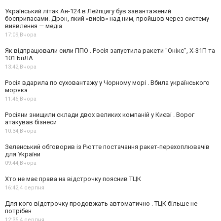
Український літак Ан-124 в Лейпцигу був завантажений
боєприпасами. Дрон, який «висів» над ним, пройшов через систему
виявлення — медіа
17:09,
Вчора
Як відпрацювали сили ППО . Росія запустила ракети "Онікс", Х-31П та
101 БпЛА
13:42,
Вчора
Росія вдарила по суховантажу у Чорному морі . Вбила українського
моряка
11:46,
Вчора
Росіяни знищили склади двох великих компаній у Києві . Ворог
атакував бізнеси
10:34,
Вчора
Зеленський обговорив із Рютте постачання ракет-перехоплювачів
для України
09:44,
Вчора
Хто не має права на відстрочку пояснив ТЦК
16:42,
4 серпня
Для кого відстрочку продовжать автоматично . ТЦК більше не
потрібен
12:35,
4 серпня