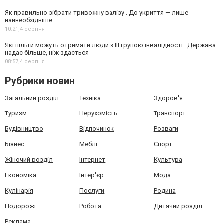
Як правильно зібрати тривожну валізу . До укриття — лише
найнеобхідніше
10:21,
4 серпня
Які пільги можуть отримати люди з III групою інвалідності . Держава
надає більше, ніж здається
08:57,
4 серпня
Рубрики новин
Загальний розділ
Техніка
Здоров'я
Туризм
Нерухомість
Транспорт
Будівництво
Відпочинок
Розваги
Бізнес
Меблі
Спорт
Жіночий розділ
Інтернет
Культура
Економіка
Інтер'єр
Мода
Кулінарія
Послуги
Родина
Подорожі
Робота
Дитячий розділ
Реклама