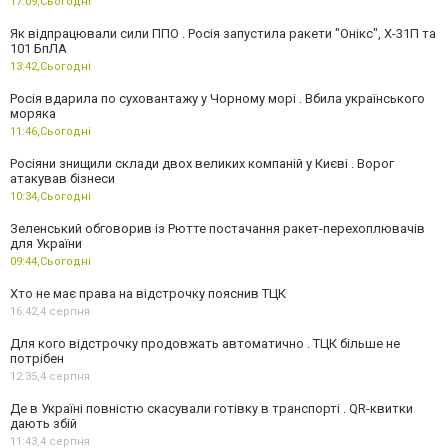
17:09,
Сьогодні
Як відпрацювали сили ППО . Росія запустила ракети "Онікс", Х-31П та
101 БпЛА
13:42,
Сьогодні
Росія вдарила по суховантажу у Чорному морі . Вбила українського
моряка
11:46,
Сьогодні
Росіяни знищили склади двох великих компаній у Києві . Ворог
атакував бізнеси
10:34,
Сьогодні
Зеленський обговорив із Рютте постачання ракет-перехоплювачів
для України
09:44,
Сьогодні
Хто не має права на відстрочку пояснив ТЦК
16:42,
4 серпня
Для кого відстрочку продовжать автоматично . ТЦК більше не
потрібен
12:35,
4 серпня
Де в Україні повністю скасували готівку в транспорті . QR-квитки
дають збій
11:43,
4 серпня