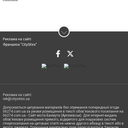
Реклама на сайті
Франшиза "CitySites"
Реклама на сайті:
rek@citysites.ua
Допускається цитування матеріалів без отримання попередньої згоди
06274.com.ua за умови розміщення в тексті обов'язкового посилання на
06274.com.ua - Сайт міста Бахмута (Артемівськ). Для інтернет-видань
обов'язкове розміщення прямого, відкритого для пошукових систем
гіперпосилання на цитовані статті не нижче другого абзацу в тексті або в
якості джерела. Порушення виняткових прав переслідується Законом.