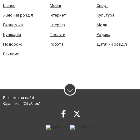
Бізнес
Меблі
Спорт
Жіночий розділ
Інтернет
Культура
Економіка
Інтер'єр
Мода
Кулінарія
Послуги
Родина
Подорожі
Робота
Дитячий розділ
Реклама
Реклама на сайті
Франшиза "CitySites"