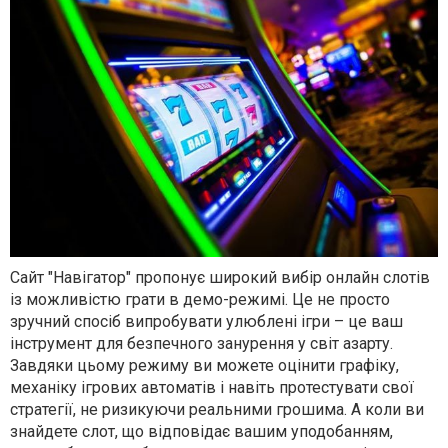
Сайт "Навігатор" пропонує широкий вибір онлайн слотів
із можливістю грати в демо-режимі. Це не просто
зручний спосіб випробувати улюблені ігри – це ваш
інструмент для безпечного занурення у світ азарту.
Завдяки цьому режиму ви можете оцінити графіку,
механіку ігрових автоматів і навіть протестувати свої
стратегії, не ризикуючи реальними грошима. А коли ви
знайдете слот, що відповідає вашим уподобанням,