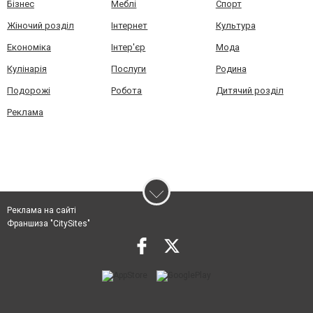
Бізнес
Меблі
Спорт
Жіночий розділ
Інтернет
Культура
Економіка
Інтер'єр
Мода
Кулінарія
Послуги
Родина
Подорожі
Робота
Дитячий розділ
Реклама
Реклама на сайті
Франшиза "CitySites"