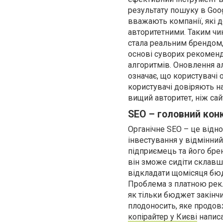
результату пошуку в Goo
вважають компанії, які 
авторитетними. Таким ч
стала реальним брендом, 
основі суворих рекомен
алгоритмів. Оновлення а
означає, що користувачі
користувачі довіряють н
вищий авторитет, ніж са
SEO – головний кон
Органічне SEO – це відно
інвестування у відмінний
підприємець та його бре
він зможе сидіти склавш
відкладати щомісяця бюдж
Проблема з платною рекла
як тільки бюджет закінчит
плодоносить, яке продов
копірайтер у Києві
написа