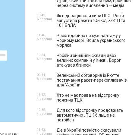
Дрон, який «висів» над ним, пройшов
через систему виявлення — медіа
13:42,
Як відпрацювали сили ППО . Росія
6 серпня
запустила ракети "Онікс", Х-31П та
101 БпЛА
11:46,
Росія вдарила по суховантажу у
6 серпня
Чорному морі . Вбила українського
моряка
10:34,
Росіяни знищили склади двох
6 серпня
великих компаній у Києві . Ворог
атакував бізнеси
09:44,
Зеленський обговорив із Рютте
6 серпня
постачання ракет-перехоплювачів
для України
16:42,
Хто не має права на відстрочку
4 серпня
пояснив ТЦК
12:35,
Для кого відстрочку продовжать
4 серпня
автоматично . ТЦК більше не
потрібен
11:43,
Де в Україні повністю скасували
 першому
4 серпня