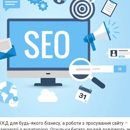
КД для будь-якого бізнесу, а роботи з просування сайту –
заємодії з аудиторією. Оскільки багато людей довіряють