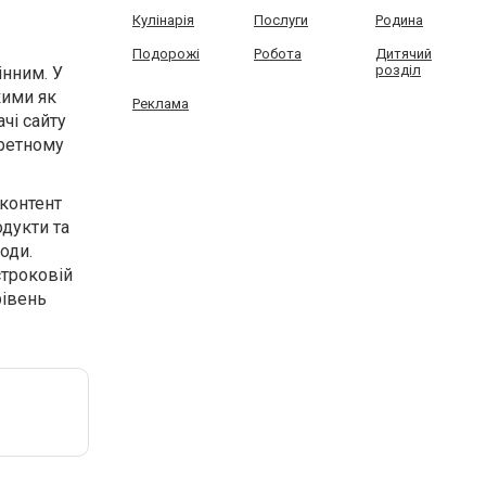
Кулінарія
Послуги
Родина
Подорожі
Робота
Дитячий
розділ
інним. У
кими як
Реклама
чі сайту
кретному
контент
одукти та
оди.
строковій
рівень