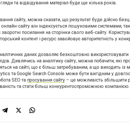
гляди та відвідування матеріал буде ще кілька років.
ання сайту, можна сказати, що результат буде дійсно безц
у онлайн-сайту він індексується пошуковими системами, та
 зворотні посилання на сторінки свого веб-сайту. Користува
торський контент і ресурс завойовує авторитетність у кон
аналітичних даних дозволяє безкоштовно використовувати 
лідів. Дивлячись на аналітику сайту, можна побачити, які пр
яться на сайті, що є більш затребуваним, а що виходить із м
ytics та Google Search Console може бути вигідним у довго
обота SEO та
просування сайту
– це можливість збільшити 
аваність та стати більш конкурентоспроможною компанією.