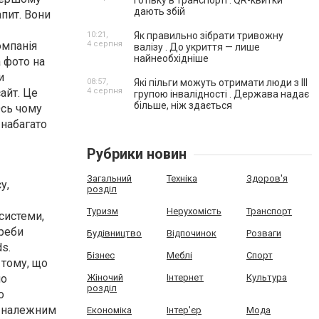
готівку в транспорті . QR-квитки
дають збій
пит. Вони
10:21,
Як правильно зібрати тривожну
омпанія
4 серпня
валізу . До укриття — лише
найнеобхідніше
а фото на
и
08:57,
Які пільги можуть отримати люди з III
айт. Це
4 серпня
групою інвалідності . Держава надає
більше, ніж здається
Ось чому
 набагато
Рубрики новин
Загальний
Техніка
Здоров'я
у,
розділ
Туризм
Нерухомість
Транспорт
системи,
треби
Будівництво
Відпочинок
Розваги
s.
Бізнес
Меблі
Спорт
 тому, що
но
Жіночий
Інтернет
Культура
розділ
о
її належним
Економіка
Інтер'єр
Мода