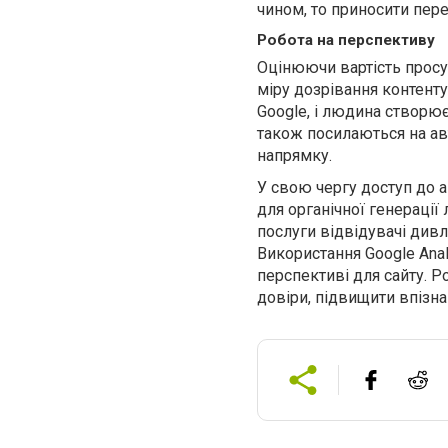
чином, то приносити пере
Робота на перспективу
Оцінюючи вартість просув
міру дозрівання контент
Google, і людина створює
також посилаються на ав
напрямку.
У свою чергу доступ до 
для органічної генерації 
послуги відвідувачі дивл
Використання Google Anal
перспективі для сайту. Р
довіри, підвищити впізн