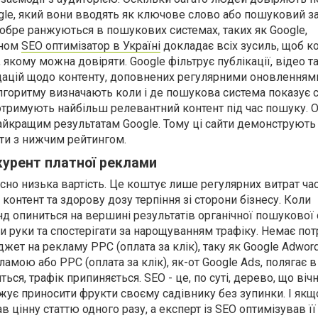
gle, який вони вводять як ключове слово або пошуковий за
добре ранжуються в пошукових системах, таких як Google,
ином
SEO оптимізатор в Україні
докладає всіх зусиль, щоб к
якому можна довіряти. Google фільтрує публікації, відео т
дацій щодо контенту, доповнених регулярними оновленням
лгоритму визначають коли і де пошукова система показує с
 отримують найбільш релевантний контент під час пошуку. 
айкращим результатам Google. Тому ці сайти демонструють
йти з нижчим рейтингом.
курент платної реклами
сно низька вартість. Це коштує лише регулярних витрат час
 контент та здорову дозу терпіння зі сторони бізнесу. Коли
нд опиниться на вершині результатів органічної пошукової 
и руки та спостерігати за нарощуванням трафіку. Немає по
ет на рекламу PPC (оплата за клік), таку як Google Adword
мою або PPC (оплата за клік), як-от Google Ads, полягає в
ься, трафік припиняється. SEO - це, по суті, дерево, що віч
жує приносити фрукти своєму садівнику без зупинки. І якщ
в цінну статтю одного разу, а експерт із SEO оптимізував 