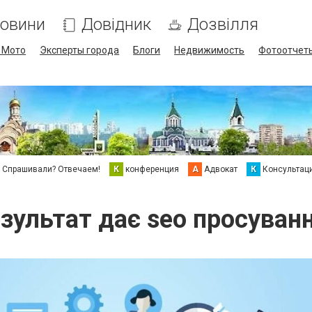
овини
Довідник
Дозвілля
/ Мото
Эксперты города
Блоги
Недвижимость
Фотоотчет
Спрашивали? Отвечаем!
К
конференция
А
Адвокат
К
Консультац
зультат дає seo просуван