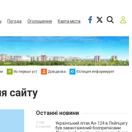
ы
Погода
Оголошення
Карта міста
ии
И
Из первых уст
Д
Довідкова
Ю
Юстиция информирует
ня сайту
Останні новини
17:09,
Український літак Ан-124 в Лейпцигу
6 серпня
був завантажений боєприпасами.