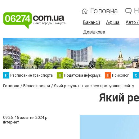
Головна
Н
Вакансії
Афіша
Авто 
Довідкова
Р
Расписание транспорта
П
Податкова інформує
П
Психолог
С
Головна
Бізнес новини
Який результат дає seo просування сайту
Який ре
09:26,
16 жовтня 2024 р.
Інтернет