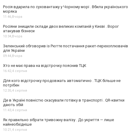
Росія вдарила по суховантажу у Чорному морі . Вбила українського
моряка
11:46,
Вчора
Росіяни знищили склади двох великих компаній у Києві . Ворог
атакував бізнеси
10:34,
Вчора
Зеленський обговорив із Рютте постачання ракет-перехоплювачів
для України
09:44,
Вчора
Хто не має права на відстрочку пояснив ТЦК
16:42,
4 серпня
Для кого відстрочку продовжать автоматично . ТЦК більше не
потрібен
12:35,
4 серпня
Де в Україні повністю скасували готівку в транспорті . QR-квитки
дають збій
11:43,
4 серпня
Як правильно зібрати тривожну валізу . До укриття — лише
найнеобхідніше
10:21,
4 серпня