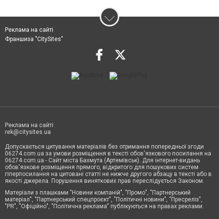
Реклама на сайті
Франшиза "CitySites"
Реклама на сайті:
rek@citysites.ua
Допускається цитування матеріалів без отримання попередньої згоди
06274.com.ua за умови розміщення в тексті обов'язкового посилання на
06274.com.ua - Сайт міста Бахмута (Артемівськ). Для інтернет-видань
обов'язкове розміщення прямого, відкритого для пошукових систем
гіперпосилання на цитовані статті не нижче другого абзацу в тексті або в
якості джерела. Порушення виняткових прав переслідується Законом.
Матеріали з плашками "Новини компаній", "Промо", "Партнерський
матеріал", "Партнерський спецпроєкт", "Політичні новини", "Пресреліз",
"PR", "Офіційно", "Політична реклама" публікуються на правах реклами.