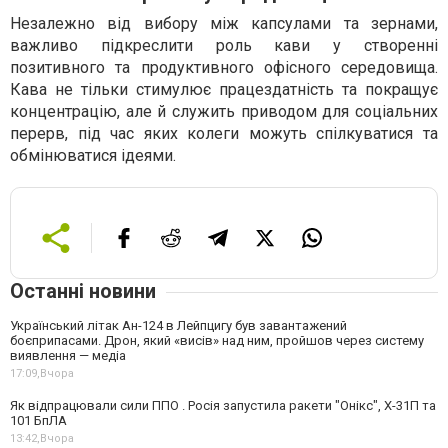
Незалежно від вибору між капсулами та зернами,
важливо підкреслити роль кави у створенні
позитивного та продуктивного офісного середовища.
Кава не тільки стимулює працездатність та покращує
концентрацію, але й служить приводом для соціальних
перерв, під час яких колеги можуть спілкуватися та
обмінюватися ідеями.
Останні новини
Український літак Ан-124 в Лейпцигу був завантажений
боєприпасами. Дрон, який «висів» над ним, пройшов через систему
виявлення — медіа
17:09,
Вчора
Як відпрацювали сили ППО . Росія запустила ракети "Онікс", Х-31П та
101 БпЛА
13:42,
Вчора