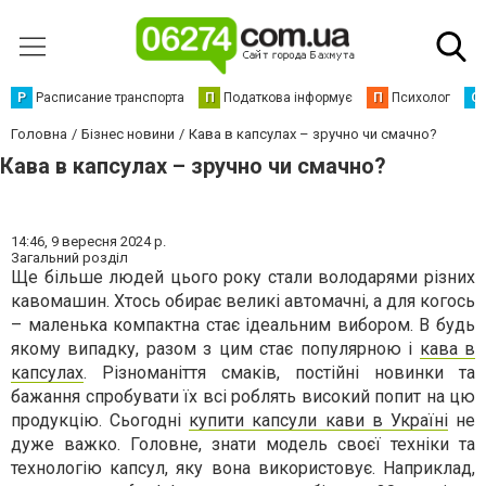
Р
Расписание транспорта
П
Податкова інформує
П
Психолог
С
Головна
Бізнес новини
Кава в капсулах – зручно чи смачно?
Кава в капсулах – зручно чи смачно?
14:46,
9 вересня 2024 р.
Загальний розділ
Ще більше людей цього року стали володарями різних
кавомашин. Хтось обирає великі автомачні, а для когось
– маленька компактна стає ідеальним вибором. В будь
якому випадку, разом з цим стає популярною і
кава в
капсулах
. Різноманіття смаків, постійні новинки та
бажання спробувати їх всі роблять високий попит на цю
продукцію. Сьогодні
купити капсули кави в Україні
не
дуже важко. Головне, знати модель своєї техніки та
технологію капсул, яку вона використовує. Наприклад,