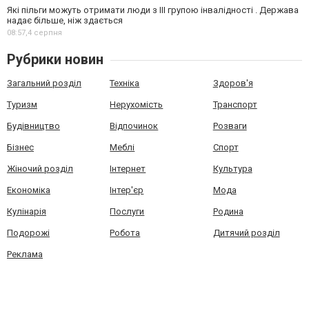
Які пільги можуть отримати люди з III групою інвалідності . Держава
надає більше, ніж здається
08:57,
4 серпня
Рубрики новин
Загальний розділ
Техніка
Здоров'я
Туризм
Нерухомість
Транспорт
Будівництво
Відпочинок
Розваги
Бізнес
Меблі
Спорт
Жіночий розділ
Інтернет
Культура
Економіка
Інтер'єр
Мода
Кулінарія
Послуги
Родина
Подорожі
Робота
Дитячий розділ
Реклама