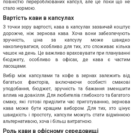
повністю перероблюваних капсул, але це поки що не
стало нормою.
Вартість кави в капсулах
З точки зору вартості, кава в капсулах зазвичай коштує
дорожче, ніж зернова кава. Хоча вони забезпечують
зручність, ціна за капсулу може швидко
накопичуватися, особливо для тих, хто споживає кілька
чашок на день. Це важливо враховувати при плануванні
бюджету, особливо в офісах, де кава є частим
ласощами.
Вибір між капсулами та кофе в зернах залежить від
багатьох факторів, включаючи особисті смакові
уподобання, бюджет, зручність та бажання зменшити
вплив на довкілля. Для любителів глибокого та багатого
смаку, які готові приділити час приготуванню, зернова
кава може бути кращим вибором. Для тих, хто цінує
швидкість і простоту, капсули можуть стати відмінною
альтернативою, хоча і більш витратною.
Роль кави в офісному середовищі