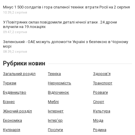
Мінус 1 500 солдатів і гора спаленої техніки: втрати Росії на 2 серпня
10:39,
2 серпня
У Повітряних силах повідомили деталі нічної атаки . 24 дрони
влучили на 19 локаціях
09:47,
2 серпня
Зеленський - ОАЕ можуть допомогти Україні з безпекою в Чорному
морі
08:39,
2 серпня
Рубрики новин
Загальний розділ
Техніка
Здоров'я
Туризм
Нерухомість
Транспорт
Будівництво
Відпочинок
Розваги
Бізнес
Меблі
Спорт
Жіночий розділ
Інтернет
Культура
Економіка
Інтер'єр
Мода
Кулінарія
Послуги
Родина