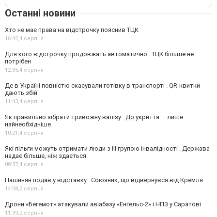
Останні новини
Хто не має права на відстрочку пояснив ТЦК
16:42,
4 серпня
Для кого відстрочку продовжать автоматично . ТЦК більше не
потрібен
12:35,
4 серпня
Де в Україні повністю скасували готівку в транспорті . QR-квитки
дають збій
11:43,
4 серпня
Як правильно зібрати тривожну валізу . До укриття — лише
найнеобхідніше
10:21,
4 серпня
Які пільги можуть отримати люди з III групою інвалідності . Держава
надає більше, ніж здається
08:57,
4 серпня
Пашинян подав у відставку . Союзник, що відвернувся від Кремля
14:08,
2 серпня
Дрони «Бегемот» атакували авіабазу «Енгельс-2» і НПЗ у Саратові
11:39,
2 серпня