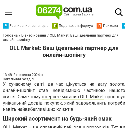
Р
Расписание транспорта
П
Податкова інформує
П
Психолог
С
Головна
Бізнес новини
OLL Market: Ваш ідеальний партнер для
онлайн-шопінгу
OLL Market: Ваш ідеальний партнер для
онлайн-шопінгу
13:48,
2 вересня 2024 р.
Загальний розділ
У сучасному світі, де час цінується на вагу золота,
онлайн-шопінг став невід'ємною частиною нашого
життя. Саме тому
інтернет-магазин OLL Market
пропонує
унікальний досвід покупок, який задовольнить потреби
навіть найвибагливіших клієнтів.
Широкий асортимент на будь-який смак
OLL Market – це справжній рай для шопоголіків. Тут ви