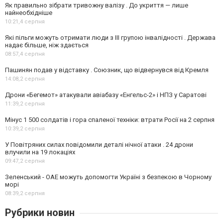
Як правильно зібрати тривожну валізу . До укриття — лише
найнеобхідніше
10:21,
4 серпня
Які пільги можуть отримати люди з III групою інвалідності . Держава
надає більше, ніж здається
08:57,
4 серпня
Пашинян подав у відставку . Союзник, що відвернувся від Кремля
14:08,
2 серпня
Дрони «Бегемот» атакували авіабазу «Енгельс-2» і НПЗ у Саратові
11:39,
2 серпня
Мінус 1 500 солдатів і гора спаленої техніки: втрати Росії на 2 серпня
10:39,
2 серпня
У Повітряних силах повідомили деталі нічної атаки . 24 дрони
влучили на 19 локаціях
09:47,
2 серпня
Зеленський - ОАЕ можуть допомогти Україні з безпекою в Чорному
морі
08:39,
2 серпня
Рубрики новин