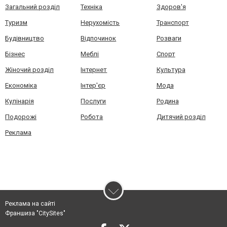
Загальний розділ
Техніка
Здоров'я
Туризм
Нерухомість
Транспорт
Будівництво
Відпочинок
Розваги
Бізнес
Меблі
Спорт
Жіночий розділ
Інтернет
Культура
Економіка
Інтер'єр
Мода
Кулінарія
Послуги
Родина
Подорожі
Робота
Дитячий розділ
Реклама
Реклама на сайті
Франшиза "CitySites"