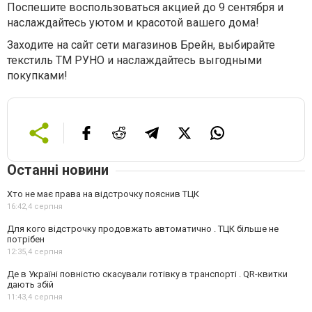
Поспешите воспользоваться акцией до 9 сентября и
наслаждайтесь уютом и красотой вашего дома!
Заходите на сайт сети магазинов Брейн, выбирайте
текстиль ТМ РУНО и наслаждайтесь выгодными
покупками!
Останні новини
Хто не має права на відстрочку пояснив ТЦК
16:42,
4 серпня
Для кого відстрочку продовжать автоматично . ТЦК більше не
потрібен
12:35,
4 серпня
Де в Україні повністю скасували готівку в транспорті . QR-квитки
дають збій
11:43,
4 серпня