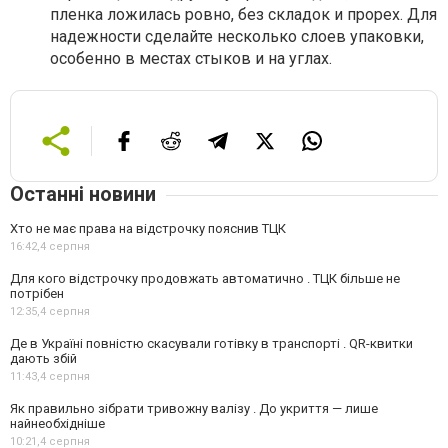
пленка ложилась ровно, без складок и прорех. Для
надежности сделайте несколько слоев упаковки,
особенно в местах стыков и на углах.
Останні новини
Хто не має права на відстрочку пояснив ТЦК
16:42,
4 серпня
Для кого відстрочку продовжать автоматично . ТЦК більше не
потрібен
12:35,
4 серпня
Де в Україні повністю скасували готівку в транспорті . QR-квитки
дають збій
11:43,
4 серпня
Як правильно зібрати тривожну валізу . До укриття — лише
найнеобхідніше
10:21,
4 серпня