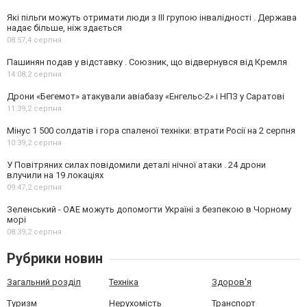
Які пільги можуть отримати люди з III групою інвалідності . Держава
надає більше, ніж здається
08:57,
4 серпня
Пашинян подав у відставку . Союзник, що відвернувся від Кремля
14:08,
2 серпня
Дрони «Бегемот» атакували авіабазу «Енгельс-2» і НПЗ у Саратові
11:39,
2 серпня
Мінус 1 500 солдатів і гора спаленої техніки: втрати Росії на 2 серпня
10:39,
2 серпня
У Повітряних силах повідомили деталі нічної атаки . 24 дрони
влучили на 19 локаціях
09:47,
2 серпня
Зеленський - ОАЕ можуть допомогти Україні з безпекою в Чорному
морі
08:39,
2 серпня
Рубрики новин
Загальний розділ
Техніка
Здоров'я
Туризм
Нерухомість
Транспорт