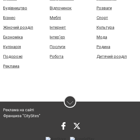
Будівництво
Відпочинок
Розваги
Бізнес
Меблі
Спорт
Жіночий розділ
Інтернет
Культура
Економіка
Інтер'єр
Мода
Кулінарія
Послуги
Родина
Подорожі
Робота
Дитячий розділ
Реклама
Реклама на сайті
Франшиза "CitySites"