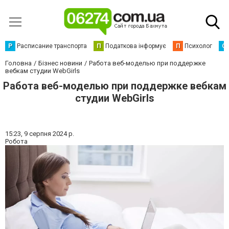
Р
Расписание транспорта
П
Податкова інформує
П
Психолог
С
Головна
Бізнес новини
Работа веб-моделью при поддержке
вебкам студии WebGirls
Работа веб-моделью при поддержке вебкам
студии WebGirls
15:23,
9 серпня 2024 р.
Робота