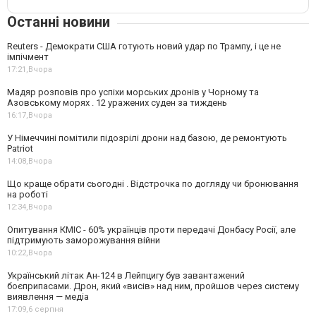
Останні новини
Reuters - Демократи США готують новий удар по Трампу, і це не
імпічмент
17:21,
Вчора
Мадяр розповів про успіхи морських дронів у Чорному та
Азовському морях . 12 уражених суден за тиждень
16:17,
Вчора
У Німеччині помітили підозрілі дрони над базою, де ремонтують
Patriot
14:08,
Вчора
Що краще обрати сьогодні . Відстрочка по догляду чи бронювання
на роботі
12:34,
Вчора
Опитування КМІС - 60% українців проти передачі Донбасу Росії, але
підтримують заморожування війни
10:22,
Вчора
Український літак Ан-124 в Лейпцигу був завантажений
боєприпасами. Дрон, який «висів» над ним, пройшов через систему
виявлення — медіа
17:09,
6 серпня