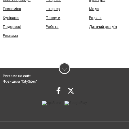
Економіка
Інтер'єр
Мода
Кулінарія
Послуги
Родина
Подорожі
Робота
Дитячий розділ
Реклама
Реклама на сайті
Франшиза "CitySites"