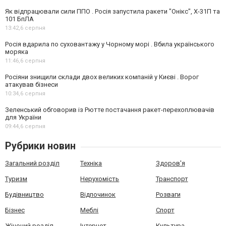
Як відпрацювали сили ППО . Росія запустила ракети "Онікс", Х-31П та
101 БпЛА
13:42,
6 серпня
Росія вдарила по суховантажу у Чорному морі . Вбила українського
моряка
11:46,
6 серпня
Росіяни знищили склади двох великих компаній у Києві . Ворог
атакував бізнеси
10:34,
6 серпня
Зеленський обговорив із Рютте постачання ракет-перехоплювачів
для України
09:44,
6 серпня
Рубрики новин
Загальний розділ
Техніка
Здоров'я
Туризм
Нерухомість
Транспорт
Будівництво
Відпочинок
Розваги
Бізнес
Меблі
Спорт
Жіночий розділ
Інтернет
Культура