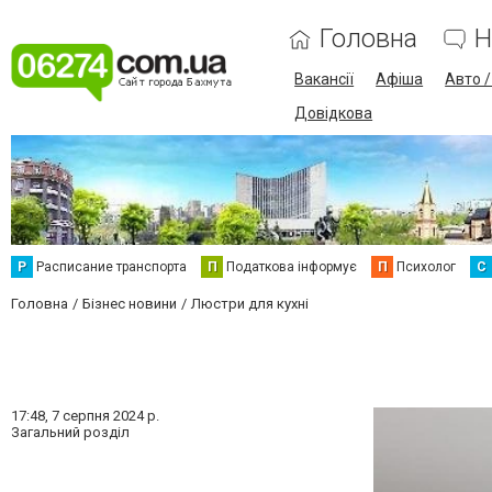
Головна
Н
Вакансії
Афіша
Авто 
Довідкова
Р
Расписание транспорта
П
Податкова інформує
П
Психолог
С
Головна
Бізнес новини
Люстри для кухні
17:48,
7 серпня 2024 р.
Загальний розділ