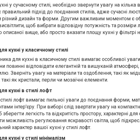
ні у сучасному стилі, необхідно звернути увагу на кілька
 правильний підхід до поєднання стилів, адже сучасні люст
 різний дизайн та форми. Другим важливим моментом є об
 висвітлити, щоб вибрати відповідну потужність та розміри 
 описаної вище, або просто вказати площу кухні у фільтрі 
ля кухні у класичному стилі
ника для кухні в класичному стилі вимагає особливої ​​уваг
они повинні відповідати елегантній та вишуканій атмосфері,
лю. Зверніть увагу на матеріали та оздоблення, такі як мідь
, такі як кристали, перли чи мозаїчні елементи.
ля кухні в стилі лофт
 стилі лофт вимагає пильної уваги до поєднання форми, мат
ами інтер'єру. При виборі слід звертати увагу на компактн
б зберегти легкість та відкритість простору, характерні для
ати можливість регулювання яскравості світла, щоб підкре
ьний характер вашої кухні у стилі лофт.
ля кухні у стилі мінімалізм