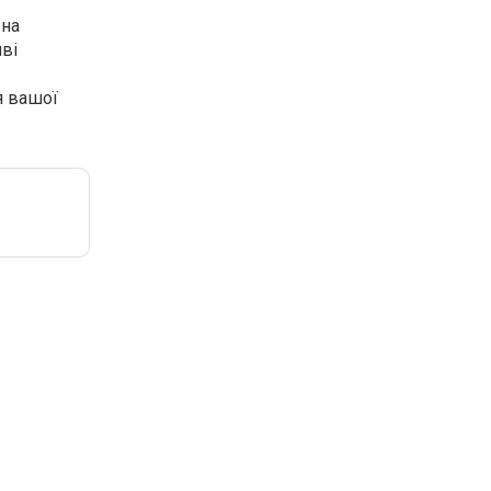
 на
иві
я вашої