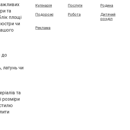
 важливих
Кулінарія
Послуги
Родина
ри та
Подорожі
Робота
Дитячий
лік площі
розділ
люстри чи
Реклама
нашого
и до
, латунь чи
еріалів та
і розміри
 стилю
слити