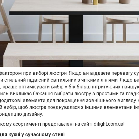
фактором при виборі люстри. Якщо ви віддаєте перевагу с
и стильний підвісний світильник з чіткими лініями. Якщо в
, краще оптимізувати вибір у бік більш інтригуючих і вишу
тиль викликає бажання вибрати люстру з простими та глад
 додаткові елементи для покращення зовнішнього вигляду к
 вибір, щоб люстра поєднувалася з іншими елементами інт
онцепцію дизайну.
ому асортименті представлені на сайті dilight.com.ua!
ля кухні у сучасному стилі