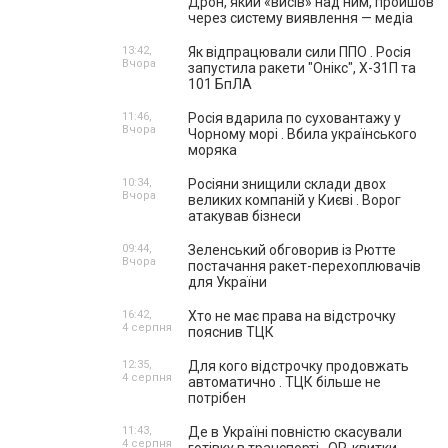
Дрон, який «висів» над ним, пройшов
через систему виявлення — медіа
13:42,
Як відпрацювали сили ППО . Росія
Вчора
запустила ракети "Онікс", Х-31П та
101 БпЛА
11:46,
Росія вдарила по суховантажу у
Вчора
Чорному морі . Вбила українського
моряка
10:34,
Росіяни знищили склади двох
Вчора
великих компаній у Києві . Ворог
атакував бізнеси
09:44,
Зеленський обговорив із Рютте
Вчора
постачання ракет-перехоплювачів
для України
16:42,
Хто не має права на відстрочку
4 серпня
пояснив ТЦК
12:35,
Для кого відстрочку продовжать
4 серпня
автоматично . ТЦК більше не
потрібен
11:43,
Де в Україні повністю скасували
4 серпня