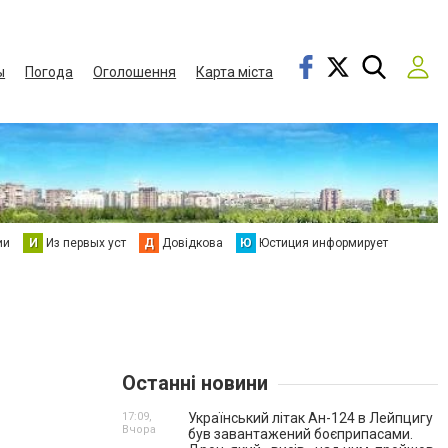
ы
Погода
Оголошення
Карта міста
ии
И
Из первых уст
Д
Довідкова
Ю
Юстиция информирует
Останні новини
17:09,
Український літак Ан-124 в Лейпцигу
Вчора
був завантажений боєприпасами.