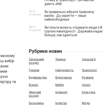
готівку в транспорті . QR-квитки
дають збій
10:21,
Як правильно зібрати тривожну
4 серпня
валізу . До укриття — лише
найнеобхідніше
08:57,
Які пільги можуть отримати люди з III
4 серпня
групою інвалідності . Держава надає
більше, ніж здається
Рубрики новин
учасному
Загальний
Техніка
Здоров'я
аш вибір
розділ
каних
Туризм
Нерухомість
Транспорт
кими
ухні.
Будівництво
Відпочинок
Розваги
ер'єру та
Бізнес
Меблі
Спорт
Жіночий
Інтернет
Культура
розділ
Економіка
Інтер'єр
Мода