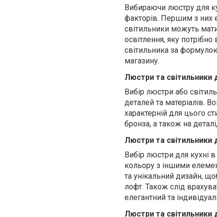
Вибираючи люстру для кух
факторів. Першим з них є
світильники можуть мати
освітлення, яку потрібно
світильника за формулою
магазину.
Люстри та світильники д
Вибір люстри або світиль
деталей та матеріалів. В
характерній для цього сти
бронза, а також на деталі
Люстри та світильники д
Вибір люстри для кухні в
кольору з іншими елемент
та унікальний дизайн, що
лофт. Також слід врахув
елегантний та індивідуал
Люстри та світильники д