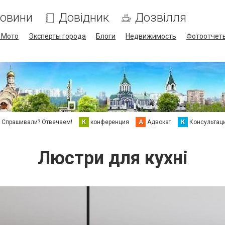
овини
Довідник
Дозвілля
/ Мото
Эксперты города
Блоги
Недвижимость
Фотоотчет
Спрашивали? Отвечаем!
К
конференция
А
Адвокат
К
Консультац
Люстри для кухні