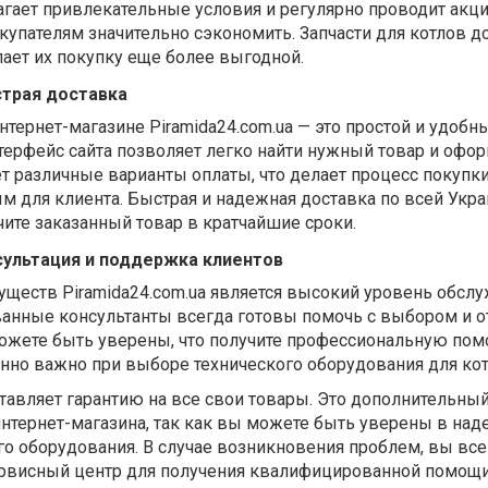
гает привлекательные условия и регулярно проводит акци
купателям значительно сэкономить. Запчасти для котлов д
ает их покупку еще более выгодной.
страя доставка
тернет-магазине Piramida24.com.ua — это простой и удобн
терфейс сайта позволяет легко найти нужный товар и офо
ет различные варианты оплаты, что делает процесс покупк
 для клиента. Быстрая и надежная доставка по всей Укра
учите заказанный товар в кратчайшие сроки.
ультация и поддержка клиентов
ществ Piramida24.com.ua является высокий уровень обсл
анные консультанты всегда готовы помочь с выбором и о
ожете быть уверены, что получите профессиональную пом
нно важно при выборе технического оборудования для кот
ставляет гарантию на все свои товары. Это дополнительны
нтернет-магазина, так как вы можете быть уверены в над
о оборудования. В случае возникновения проблем, вы все
ервисный центр для получения квалифицированной помощи