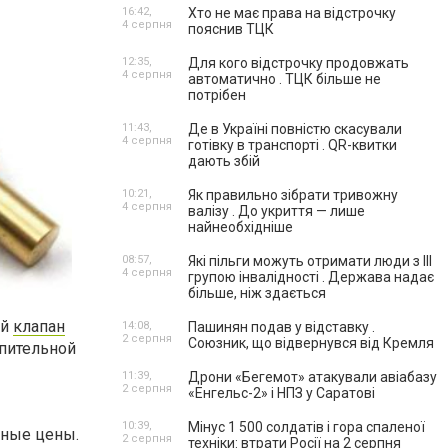
16:42,
Хто не має права на відстрочку
4 серпня
пояснив ТЦК
12:35,
Для кого відстрочку продовжать
4 серпня
автоматично . ТЦК більше не
потрібен
11:43,
Де в Україні повністю скасували
4 серпня
готівку в транспорті . QR-квитки
дають збій
10:21,
Як правильно зібрати тривожну
4 серпня
валізу . До укриття — лише
найнеобхідніше
08:57,
Які пільги можуть отримати люди з III
4 серпня
групою інвалідності . Держава надає
більше, ніж здається
ий
клапан
14:08,
Пашинян подав у відставку .
2 серпня
Союзник, що відвернувся від Кремля
опительной
11:39,
Дрони «Бегемот» атакували авіабазу
2 серпня
«Енгельс-2» і НПЗ у Саратові
10:39,
Мінус 1 500 солдатів і гора спаленої
тные цены.
2 серпня
техніки: втрати Росії на 2 серпня