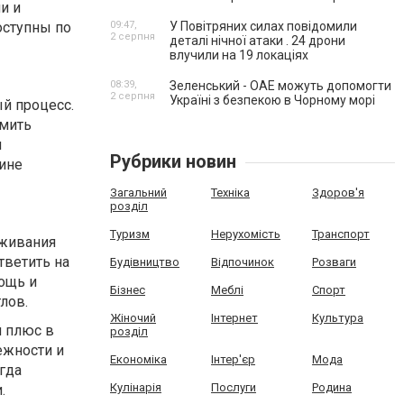
и и
оступны по
09:47,
У Повітряних силах повідомили
2 серпня
деталі нічної атаки . 24 дрони
влучили на 19 локаціях
08:39,
Зеленський - ОАЕ можуть допомогти
2 серпня
Україні з безпекою в Чорному морі
ый процесс.
рмить
и
Рубрики новин
ине
Загальний
Техніка
Здоров'я
розділ
Туризм
Нерухомість
Транспорт
уживания
тветить на
Будівництво
Відпочинок
Розваги
ощь и
Бізнес
Меблі
Спорт
лов.
Жіночий
Інтернет
Культура
й плюс в
розділ
ежности и
Економіка
Інтер'єр
Мода
гда
Кулінарія
Послуги
Родина
.