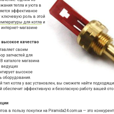
жания тепла и уюта в
ляется эффективное
т ключевую роль в этой
емпературы для котла
и
 интернет-магазине
 высокое качество
ставляет своим
р запчастей для
 В каталоге магазина
т ведущих
антирует высокое
ь оборудования.
ой тип котла у вас установлен, вы сможете найти подходящ
ый обеспечит эффективную и безопасную работу вашей от
кции
тов в пользу покупки на Piramida24.com.ua — это конкурен