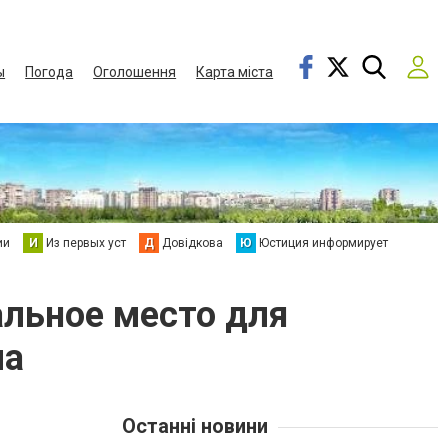
ы
Погода
Оголошення
Карта міста
ии
И
Из первых уст
Д
Довідкова
Ю
Юстиция информирует
альное место для
ла
Останні новини