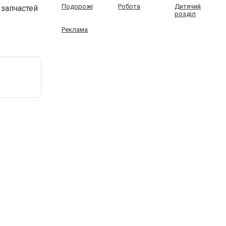
Подорожі
Робота
Дитячий
 запчастей
розділ
Реклама