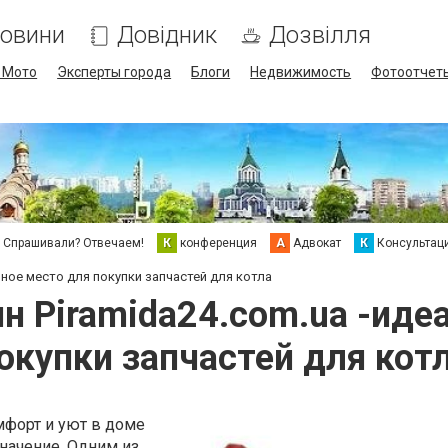
овини
Довідник
Дозвілля
/ Мото
Эксперты города
Блоги
Недвижимость
Фотоотчет
Спрашивали? Отвечаем!
К
конференция
А
Адвокат
К
Консультац
ьное место для покупки запчастей для котла
н Piramida24.com.ua -иде
окупки запчастей для кот
форт и уют в доме
начение. Одним из