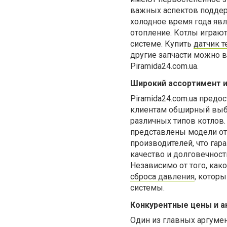
важных аспектов поддер
холодное время года яв
отопление. Котлы играю
системе. Купить
датчик т
другие запчасти можно в
Piramida24.com.ua.
Широкий ассортимент и
Piramida24.com.ua предо
клиентам обширный выбо
различных типов котлов.
представлены модели о
производителей, что гар
качество и долговечност
Независимо от того, как
сброса давления
, котор
системы.
Конкурентные цены и а
Один из главных аргумен