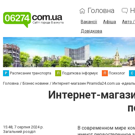
Головна
Н
Вакансії
Афіша
Авто 
Довідкова
Р
Расписание транспорта
П
Податкова інформує
П
Психолог
С
Головна
Бізнес новини
Интернет-магазин Piramida24.com.ua -идеал
Интернет-магази
п
15:48,
7 серпня 2024 р.
В современном мире ком
Загальний розділ
имеют первостепенное з