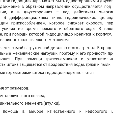
я
шток гидроцилиндра
может быть односторонним и двухст
 движение в обратном направлении осуществляется под
ции, а в двухсторонних – под действием энерги
а. В дифференциальных типах гидравлических цилин
щим приспособлением, которое снижает скорость пер
о усилия во время прямого и обратного хода. В голо
а, при помощи которой гидроцилиндр крепится к корпусу,
ванию технологического механизма.
ется самой нагруженной деталью этого агрегата. В проце
ьные механические нагрузки, поэтому к его прочности п
вания. При помощи грязесьемников и уплотнитель
ть штока защищается от воздействия воды, грязи и пыли.
ми параметрами штока гидроцилиндра являются:
ия от размеров;
металлического сплава;
инительного элемента (втулки).
 помощь в выборе качественного и недорогого 