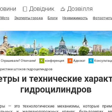
овини
Довідник
Дозвілля
/ Мото
Эксперты города
Блоги
Недвижимость
Фотоотчет
Спрашивали? Отвечаем!
К
конференция
А
Адвокат
К
Консультац
еристики штоков гидроцилиндров
тры и технические харак
гидроцилиндров
дры — это технологические механизмы, которые прим
бильных и железнодорожных кранах, бульдозерах, ав