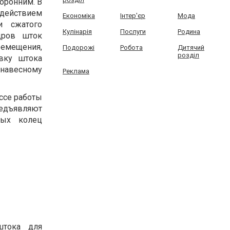
оронним. В
 действием
Економіка
Інтер'єр
Мода
и сжатого
Кулінарія
Послуги
Родина
дров шток
емещения,
Подорожі
Робота
Дитячий
розділ
вку штока
 навесному
Реклама
ссе работы
редъявляют
ных колец
штока для