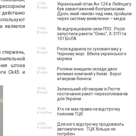
17:09,
Український літак Ан-124 в Лейпцигу
прессорном
Вчора
був завантажений боєприпасами.
у действию
Дрон, який «висів» над ним, пройшов
через систему виявлення — медіа
используют
а является
13:42,
Як відпрацювали сили ППО . Росія
Вчора
запустила ракети "Онікс", Х-31П та
101 БпЛА
11:46,
Росія вдарила по суховантажу у
 стержень,
Вчора
Чорному морі . Вбила українського
лнительной
моряка
ния штока
10:34,
Росіяни знищили склади двох
оги Ck45 и
Вчора
великих компаній у Києві . Ворог
атакував бізнеси
09:44,
Зеленський обговорив із Рютте
Вчора
постачання ракет-перехоплювачів
для України
16:42,
Хто не має права на відстрочку
4 серпня
пояснив ТЦК
12:35,
Для кого відстрочку продовжать
4 серпня
автоматично . ТЦК більше не
потрібен