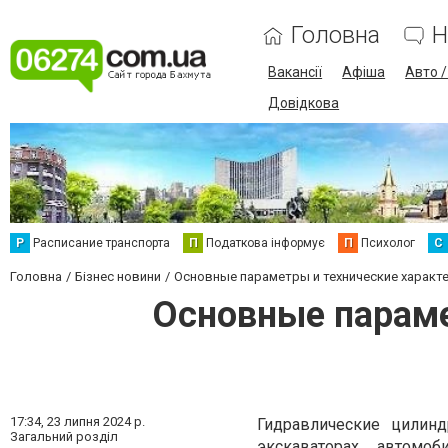
Головна
Н
Вакансії
Афіша
Авто 
Довідкова
Р
Расписание транспорта
П
Податкова інформує
П
Психолог
С
Головна
Бізнес новини
Основные параметры и технические характ
Основные параме
17:34,
23 липня 2024 р.
Гидравлические цилин
Загальний розділ
экскаваторах, автомо