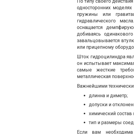
По типу своего действи
односторонних моделях
пружины или гравита
гидравлического масл
оснащается демпфирую
добиваясь одинаковог
завальцовывается втулк
или прицепному оборудо
Шток гидроцилиндра явля
он испытывает максимал
самые жесткие требо
металлическая поверхнос
Важнейшими технически
длинна и диметр;
допуски и отклонен
химический состав 
тип и размеры соед
Если вам необходима