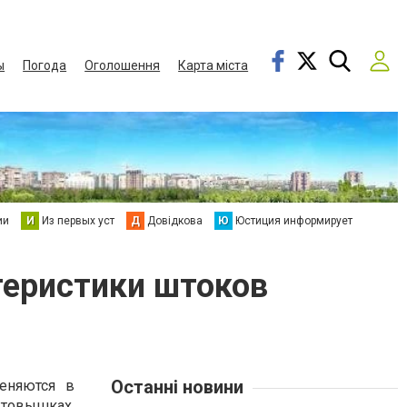
ы
Погода
Оголошення
Карта міста
ии
И
Из первых уст
Д
Довідкова
Ю
Юстиция информирует
теристики штоков
Останні новини
еняются в
товышках,