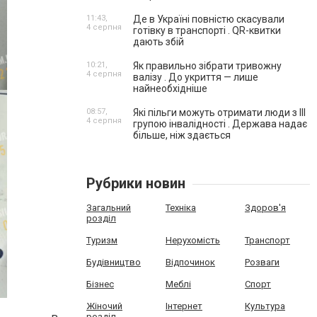
11:43,
Де в Україні повністю скасували
4 серпня
готівку в транспорті . QR-квитки
дають збій
10:21,
Як правильно зібрати тривожну
4 серпня
валізу . До укриття — лише
найнеобхідніше
08:57,
Які пільги можуть отримати люди з III
4 серпня
групою інвалідності . Держава надає
більше, ніж здається
Рубрики новин
Загальний
Техніка
Здоров'я
розділ
Туризм
Нерухомість
Транспорт
Будівництво
Відпочинок
Розваги
Бізнес
Меблі
Спорт
Жіночий
Інтернет
Культура
розділ