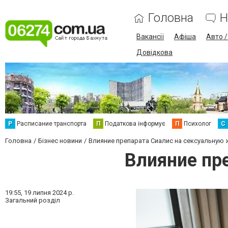
Головна
Н
Вакансії
Афіша
Авто 
Довідкова
Р
Расписание транспорта
П
Податкова інформує
П
Психолог
С
Головна
Бізнес новини
Влияние препарата Сиалис на сексуальную 
Влияние пр
19:55,
19 липня 2024 р.
Загальний розділ