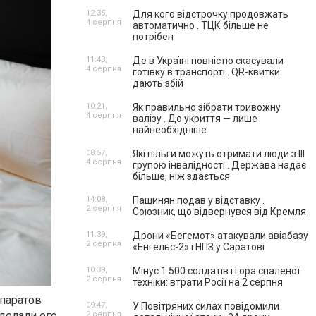
12:35,
Для кого відстрочку продовжать
4 серпня
автоматично . ТЦК більше не
потрібен
11:43,
Де в Україні повністю скасували
4 серпня
готівку в транспорті . QR-квитки
дають збій
10:21,
Як правильно зібрати тривожну
4 серпня
валізу . До укриття — лише
найнеобхідніше
08:57,
Які пільги можуть отримати люди з III
4 серпня
групою інвалідності . Держава надає
більше, ніж здається
14:08,
Пашинян подав у відставку .
2 серпня
Союзник, що відвернувся від Кремля
11:39,
Дрони «Бегемот» атакували авіабазу
2 серпня
«Енгельс-2» і НПЗ у Саратові
10:39,
Мінус 1 500 солдатів і гора спаленої
2 серпня
техніки: втрати Росії на 2 серпня
епаратов
09:47,
У Повітряних силах повідомили
делали его
2 серпня