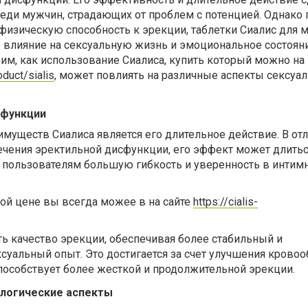
ди мужчин, страдающих от проблем с потенцией. Однако
физическую способность к эрекции, таблетки Сиалис для 
 влияние на сексуальную жизнь и эмоциональное состоян
им, как использование Сиалиса, купить который можно на
oduct/sialis
, может повлиять на различные аспекты сексуа
 функции
уществ Сиалиса является его длительное действие. В отл
ечения эректильной дисфункции, его эффект может длитьс
т пользователям большую гибкость и уверенность в интим
ой цене вы всегда можее в на сайте
https://cialis-
ь качество эрекции, обеспечивая более стабильный и
суальный опыт. Это достигается за счет улучшения крово
способствует более жесткой и продолжительной эрекции.
ологические аспекты