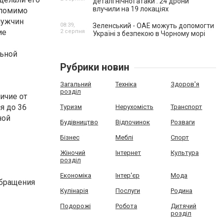
деталі нічної атаки . 24 дрони
влучили на 19 локаціях
 помимо
мужчин
08:39,
Зеленський - ОАЕ можуть допомогти
ие
2 серпня
Україні з безпекою в Чорному морі
льной
Рубрики новин
Загальний
Техніка
Здоров'я
розділ
ичие от
я до 36
Туризм
Нерухомість
Транспорт
ной
Будівництво
Відпочинок
Розваги
Бізнес
Меблі
Спорт
Жіночий
Інтернет
Культура
розділ
Економіка
Інтер'єр
Мода
обращения
Кулінарія
Послуги
Родина
Подорожі
Робота
Дитячий
розділ