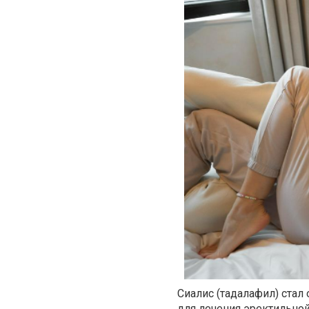
Сиалис (тадалафил) ста
для лечения эректильной