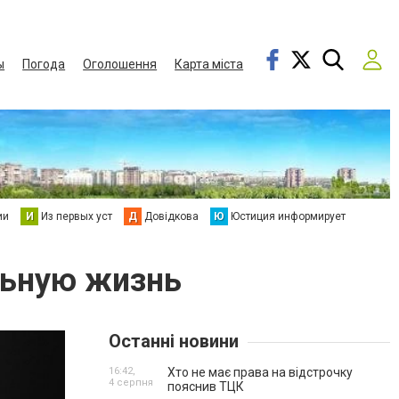
ы
Погода
Оголошення
Карта міста
ии
И
Из первых уст
Д
Довідкова
Ю
Юстиция информирует
льную жизнь
Останні новини
16:42,
Хто не має права на відстрочку
4 серпня
пояснив ТЦК