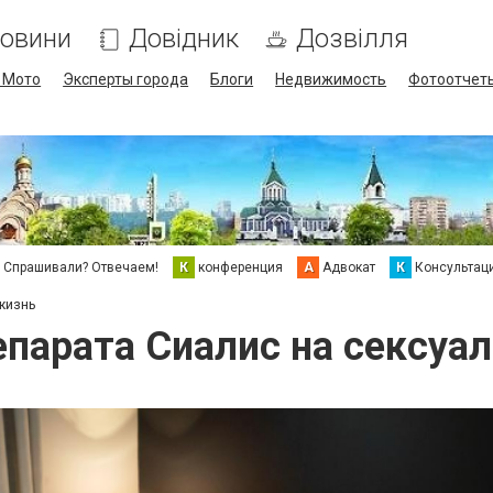
овини
Довідник
Дозвілля
/ Мото
Эксперты города
Блоги
Недвижимость
Фотоотчет
Спрашивали? Отвечаем!
К
конференция
А
Адвокат
К
Консультац
жизнь
епарата Сиалис на сексуа