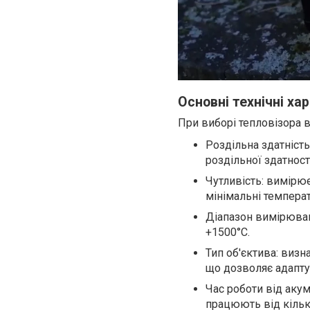
Основні технічні ха
При виборі тепловізора в
Роздільна здатніст
роздільної здатност
Чутливість: вимірює
мінімальні температ
Діапазон вимірюван
+1500°C.
Тип об'єктива: визн
що дозволяє адапту
Час роботи від акум
працюють від кілько