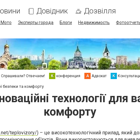
овини
Довідник
Дозвілля
/ Мото
Эксперты города
Блоги
Недвижимость
Фотоотчет
Спрашивали? Отвечаем!
К
конференция
А
Адвокат
К
Консультац
ої безпеки та комфорту
новаційні технології для 
комфорту
.net/teplovizory/
) – це високотехнологічний прилад, який д
ипромінювання об'єктів. Вони використовуються для виявл