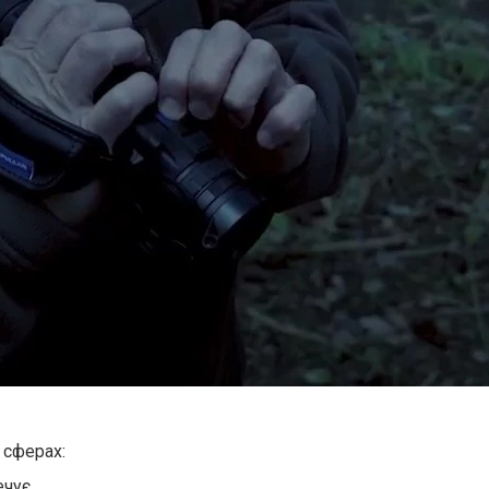
 сферах:
ечує