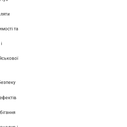
вляти
мості та
і
ійськової
безпеку
дефектів
бігання