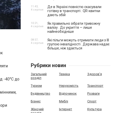
11:43,
Де в Україні повністю скасували
4 серпня
готівку в транспорті . QR-квитки
дають збій
10:21,
Як правильно зібрати тривожну
4 серпня
валізу . До укриття — лише
найнеобхідніше
08:57,
Які пільги можуть отримати люди з III
4 серпня
групою інвалідності . Держава надає
більше, ніж здається
ик
Рубрики новин
ляти
Загальний
Техніка
Здоров'я
розділ
д -40°C до
Туризм
Нерухомість
Транспорт
змінними,
Будівництво
Відпочинок
Розваги
Бізнес
Меблі
Спорт
зори
Жіночий
Інтернет
Культура
розділ