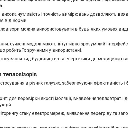
а.
: висока чутливість і точність вимірювань дозволяють вия
я від норми.
епловізори можна використовувати в будь-яких умовах види
ння: сучасні моделі мають інтуїтивно зрозумілий інтерфейс 
що робить їх зручними у використанні.
тосування: від будівництва та енергетики до медицини і в
 тепловізорів
стосування в різних галузях, забезпечуючи ефективність і 
нт: для перевірки якості ізоляції, виявлення тепловтрат і 
укцій.
ніторингу стану електромереж, виявлення перегріву та запо