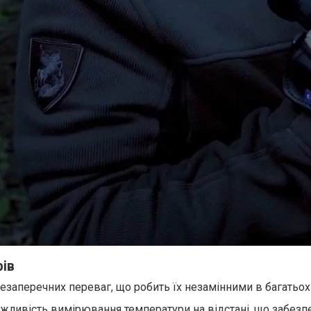
рів
езаперечних переваг, що робить їх незамінними в багатьох
ожливість вимірювання температури на відстані, що забезп