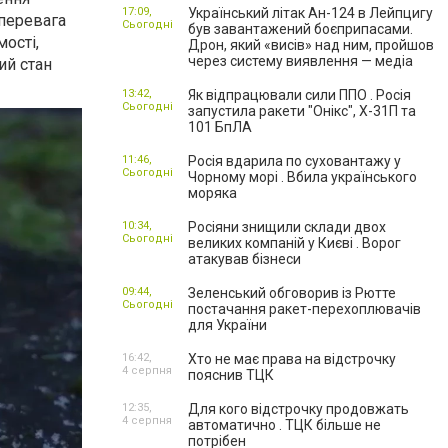
17:09,
Український літак Ан-124 в Лейпцигу
 перевага
Сьогодні
був завантажений боєприпасами.
ості,
Дрон, який «висів» над ним, пройшов
через систему виявлення — медіа
ий стан
13:42,
Як відпрацювали сили ППО . Росія
Сьогодні
запустила ракети "Онікс", Х-31П та
101 БпЛА
11:46,
Росія вдарила по суховантажу у
Сьогодні
Чорному морі . Вбила українського
моряка
10:34,
Росіяни знищили склади двох
Сьогодні
великих компаній у Києві . Ворог
атакував бізнеси
09:44,
Зеленський обговорив із Рютте
Сьогодні
постачання ракет-перехоплювачів
для України
16:42,
Хто не має права на відстрочку
4 серпня
пояснив ТЦК
12:35,
Для кого відстрочку продовжать
4 серпня
автоматично . ТЦК більше не
потрібен