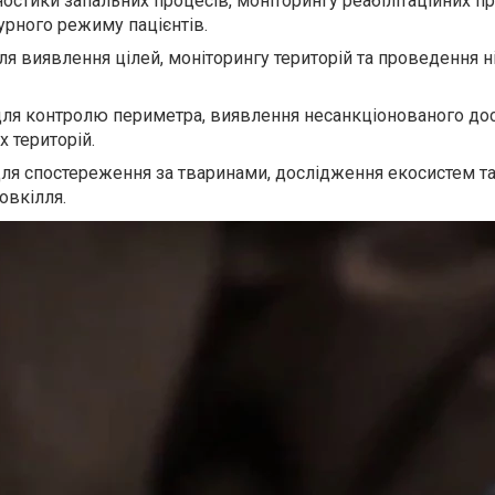
остики запальних процесів, моніторингу реабілітаційних пр
рного режиму пацієнтів.
ля виявлення цілей, моніторингу територій та проведення н
 для контролю периметра, виявлення несанкціонованого дос
 територій.
ля спостереження за тваринами, дослідження екосистем т
овкілля.