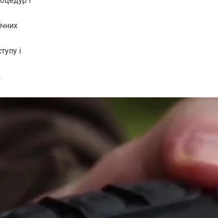
оцедур і
ічних
тупу і
а