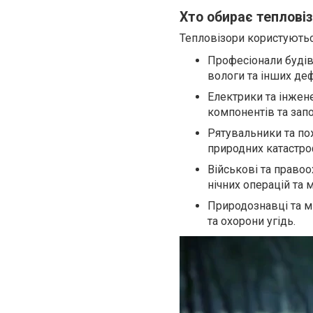
Хто обирає теплові
Тепловізори користуються
Професіонали будіве
вологи та інших деф
Електрики та інжен
компонентів та зап
Рятувальники та по
природних катастро
Військові та правоо
нічних операцій та 
Природознавці та м
та охорони угідь.