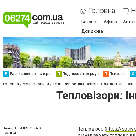
Головна
Н
Вакансії
Афіша
Авто 
Довідкова
Р
Расписание транспорта
П
Податкова інформує
П
Психолог
С
Головна
Бізнес новини
Тепловізори: Інноваційні технології для ваш
Тепловізори: Ін
14:42,
1 липня 2024 р.
Тепловізор (
https://sotnyk
Техніка
візуалізувати теплове в