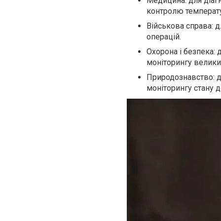
Медицина: для діагн
контролю температу
Військова справа: д
операцій.
Охорона і безпека:
моніторингу великих
Природознавство: д
моніторингу стану д