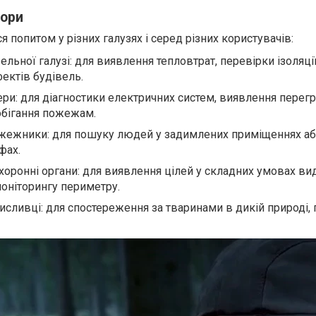
зори
 попитом у різних галузях і серед різних користувачів:
льної галузі: для виявлення тепловтрат, перевірки ізоляці
ектів будівель.
ери: для діагностики електричних систем, виявлення перегр
обігання пожежам.
жежники: для пошуку людей у задимлених приміщеннях аб
фах.
хоронні органи: для виявлення цілей у складних умовах ви
моніторингу периметру.
исливці: для спостереження за тваринами в дикій природі