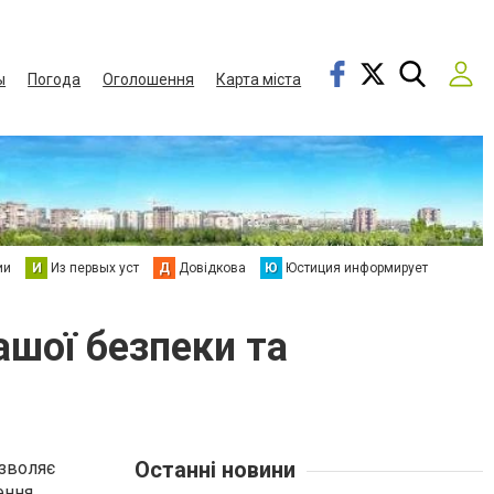
ы
Погода
Оголошення
Карта міста
ии
И
Из первых уст
Д
Довідкова
Ю
Юстиция информирует
вашої безпеки та
Останні новини
озволяє
ення