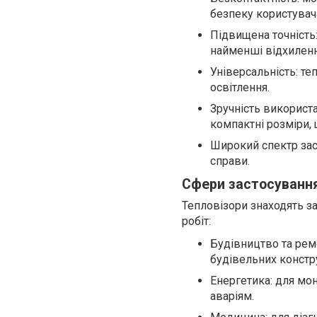
безпеку користувач
Підвищена точність
найменші відхиленн
Універсальність: т
освітлення.
Зручність використа
компактні розміри, 
Широкий спектр зас
справи.
Сфери застосування
Тепловізори знаходять за
робіт:
Будівництво та ремо
будівельних констр
Енергетика: для мо
аваріям.