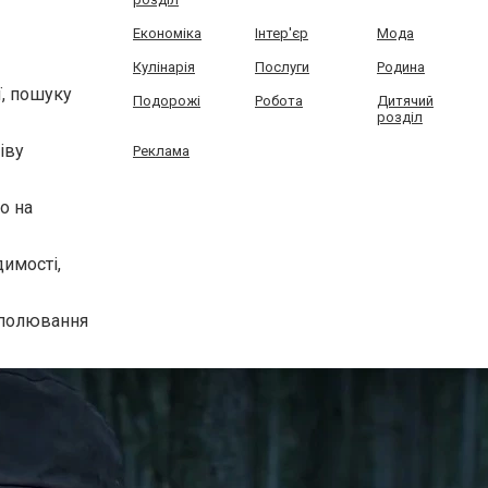
Економіка
Інтер'єр
Мода
Кулінарія
Послуги
Родина
ї, пошуку
Подорожі
Робота
Дитячий
розділ
іву
Реклама
о на
димості,
, полювання