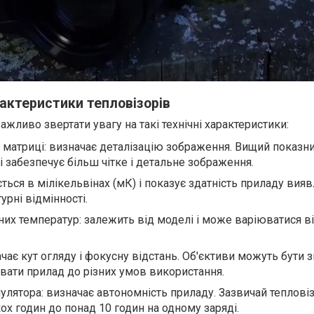
рактеристики тепловізорів
ажливо звертати увагу на такі технічні характеристики:
ь матриці: визначає деталізацію зображення. Вищий показн
і забезпечує більш чітке і детальне зображення.
ться в мілікельвінах (мК) і показує здатність приладу вияв
урні відмінності.
их температур: залежить від моделі і може варіюватися ві
ачає кут огляду і фокусну відстань. Об'єктиви можуть бути 
вати прилад до різних умов використання.
улятора: визначає автономність приладу. Зазвичай теплові
х годин до понад 10 годин на одному заряді.