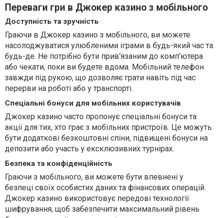
Переваги гри в Джокер казино з мобільного
Доступність та зручність
Граючи в Джокер казино з мобільного, ви можете
насолоджуватися улюбленими іграми в будь-який час та
будь-де. Не потрібно бути прив'язаним до комп'ютера
або чекати, поки ви будете вдома. Мобільний телефон
завжди під рукою, що дозволяє грати навіть під час
перерви на роботі або у транспорті.
Спеціальні бонуси для мобільних користувачів
Джокер казино часто пропонує спеціальні бонуси та
акції для тих, хто грає з мобільних пристроїв. Це можуть
бути додаткові безкоштовні спіни, підвищені бонуси на
депозити або участь у ексклюзивних турнірах.
Безпека та конфіденційність
Граючи з мобільного, ви можете бути впевнені у
безпеці своїх особистих даних та фінансових операцій.
Джокер казино використовує передові технології
шифрування, щоб забезпечити максимальний рівень