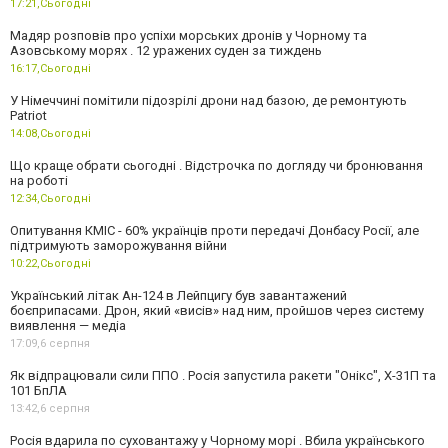
17:21,
Сьогодні
Мадяр розповів про успіхи морських дронів у Чорному та
Азовському морях . 12 уражених суден за тиждень
16:17,
Сьогодні
У Німеччині помітили підозрілі дрони над базою, де ремонтують
Patriot
14:08,
Сьогодні
Що краще обрати сьогодні . Відстрочка по догляду чи бронювання
на роботі
12:34,
Сьогодні
Опитування КМІС - 60% українців проти передачі Донбасу Росії, але
підтримують заморожування війни
10:22,
Сьогодні
Український літак Ан-124 в Лейпцигу був завантажений
боєприпасами. Дрон, який «висів» над ним, пройшов через систему
виявлення — медіа
17:09,
6 серпня
Як відпрацювали сили ППО . Росія запустила ракети "Онікс", Х-31П та
101 БпЛА
13:42,
6 серпня
Росія вдарила по суховантажу у Чорному морі . Вбила українського