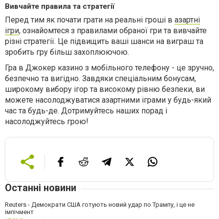
Вивчайте правила та стратегії
Перед тим як почати грати на реальні гроші в
азартні
ігри
, ознайомтеся з правилами обраної гри та вивчайте
різні стратегії. Це підвищить ваші шанси на виграш та
зробить гру більш захоплюючою.
Гра в Джокер казино з мобільного телефону - це зручно,
безпечно та вигідно. Завдяки спеціальним бонусам,
широкому вибору ігор та високому рівню безпеки, ви
можете насолоджуватися азартними іграми у будь-який
час та будь-де. Дотримуйтесь наших порад і
насолоджуйтесь грою!
Останні новини
Reuters - Демократи США готують новий удар по Трампу, і це не
імпічмент