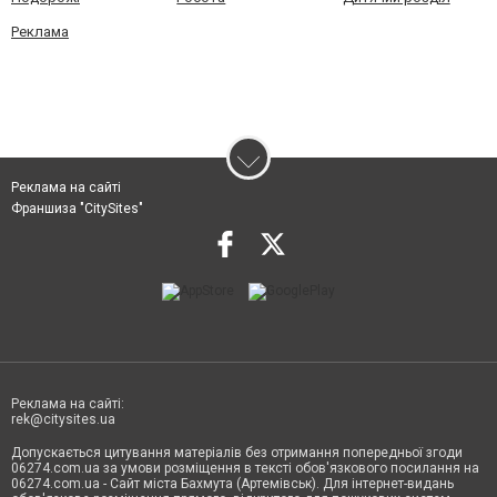
Реклама
Реклама на сайті
Франшиза "CitySites"
Реклама на сайті:
rek@citysites.ua
Допускається цитування матеріалів без отримання попередньої згоди
06274.com.ua за умови розміщення в тексті обов'язкового посилання на
06274.com.ua - Сайт міста Бахмута (Артемівськ). Для інтернет-видань