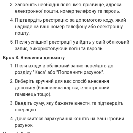
Заповніть необхідні поля: ім'я, прізвище, адреса
електронної пошти, номер телефону та пароль.
Підтвердіть реєстрацію за допомогою коду, який
надійде на ваш номер телефону або електронну
пошту.
Після успішної реєстрації увійдіть у свій обліковий
запис, використовуючи логін та пароль.
Крок 3: Внесення депозиту
Після входу в обліковий запис перейдіть до
розділу "Каса" або "Поповнити рахунок".
Виберіть зручний для вас спосіб внесення
депозиту (банківська картка, електронний
гаманець тощо).
Введіть суму, яку бажаєте внести, та підтвердіть
операцію.
Дочекайтеся зарахування коштів на ваш ігровий
рахунок.