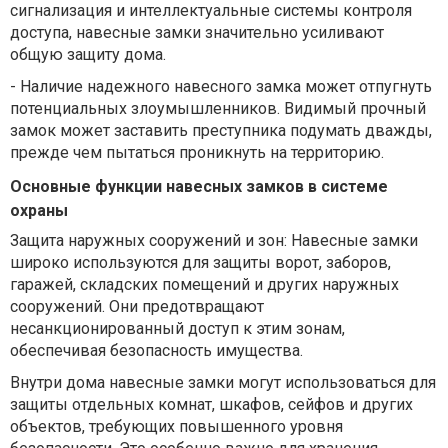
сигнализация и интеллектуальные системы контроля
доступа, навесные замки значительно усиливают
общую защиту дома.
-
Наличие надежного навесного замка может отпугнуть
потенциальных злоумышленников. Видимый прочный
замок может заставить преступника подумать дважды,
прежде чем пытаться проникнуть на территорию.
Основные функции навесных замков в системе
охраны
Защита наружных сооружений и зон: Навесные замки
широко используются для защиты ворот, заборов,
гаражей, складских помещений и других наружных
сооружений. Они предотвращают
несанкционированный доступ к этим зонам,
обеспечивая безопасность имущества.
Внутри дома навесные замки могут использоваться для
защиты отдельных комнат, шкафов, сейфов и других
объектов, требующих повышенного уровня