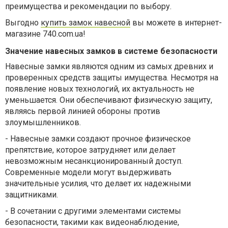
преимущества и рекомендации по выбору.
Выгодно
купить замок навесной
вы можете в интернет-
магазине 740.com.ua!
Значение навесных замков в системе безопасности
Навесные замки являются одним из самых древних и
проверенных средств защиты имущества. Несмотря на
появление новых технологий, их актуальность не
уменьшается. Они обеспечивают физическую защиту,
являясь первой линией обороны против
злоумышленников.
-
Навесные замки создают прочное физическое
препятствие, которое затрудняет или делает
невозможным несанкционированный доступ.
Современные модели могут выдерживать
значительные усилия, что делает их надежными
защитниками.
-
В сочетании с другими элементами системы
безопасности, такими как видеонаблюдение,