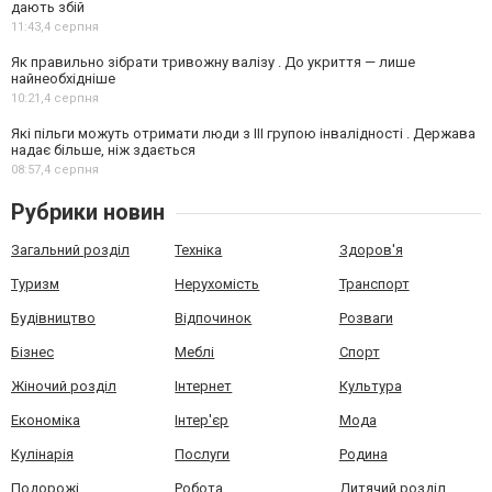
дають збій
11:43,
4 серпня
Як правильно зібрати тривожну валізу . До укриття — лише
найнеобхідніше
10:21,
4 серпня
Які пільги можуть отримати люди з III групою інвалідності . Держава
надає більше, ніж здається
08:57,
4 серпня
Рубрики новин
Загальний розділ
Техніка
Здоров'я
Туризм
Нерухомість
Транспорт
Будівництво
Відпочинок
Розваги
Бізнес
Меблі
Спорт
Жіночий розділ
Інтернет
Культура
Економіка
Інтер'єр
Мода
Кулінарія
Послуги
Родина
Подорожі
Робота
Дитячий розділ