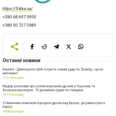
https://frikke.ua/
+380 68 697 9959
+380 50 727 5989
Останні новини
Reuters - Демократи США готують новий удар по Трампу, і це не
імпічмент
17:21,
Сьогодні
Мадяр розповів про успіхи морських дронів у Чорному та
Азовському морях . 12 уражених суден за тиждень
16:17,
Сьогодні
У Німеччині помітили підозрілі дрони над базою, де ремонтують
Patriot
14:08,
Сьогодні