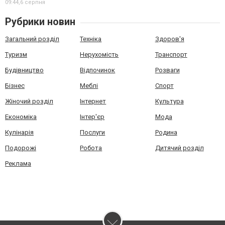
09:44,
6 серпня
Рубрики новин
Загальний розділ
Техніка
Здоров'я
Туризм
Нерухомість
Транспорт
Будівництво
Відпочинок
Розваги
Бізнес
Меблі
Спорт
Жіночий розділ
Інтернет
Культура
Економіка
Інтер'єр
Мода
Кулінарія
Послуги
Родина
Подорожі
Робота
Дитячий розділ
Реклама