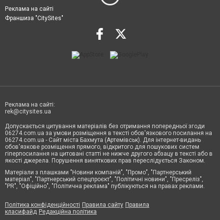
Реклама на сайті
Франшиза "CitySites"
Реклама на сайті:
rek@citysites.ua
Допускається цитування матеріалів без отримання попередньої згоди
06274.com.ua за умови розміщення в тексті обов'язкового посилання на
06274.com.ua - Сайт міста Бахмута (Артемівськ). Для інтернет-видань
обов'язкове розміщення прямого, відкритого для пошукових систем
гіперпосилання на цитовані статті не нижче другого абзацу в тексті або в
якості джерела. Порушення виняткових прав переслідується Законом.
Матеріали з плашками "Новини компаній", "Промо", "Партнерський
матеріал", "Партнерський спецпроєкт", "Політичні новини", "Пресреліз",
"PR", "Офіційно", "Політична реклама" публікуються на правах реклами.
Політика конфіденційності
Правила сайту
Правила
класифайд
Редакційна політика