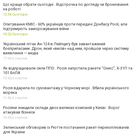
Що краще обрати сьогодні . Відстрочка по догляду чи бронювання
на роботі
12:34,
Сьогодні
Опитування КМІС - 60% українців проти передачі Донбасу Росії, але
підтримують заморожування війни
10:22,
Сьогодні
Український літак Ан-124 в Лейпцигу був завантажений
боєприпасами. Дрон, який «висів» над ним, пройшов через систему
виявлення — медіа
17:09,
6 серпня
Як відпрацювали сили ППО . Росія запустила ракети "Онікс", Х-31П та
101 БпЛА
13:42,
6 серпня
Росія вдарила по суховантажу у Чорному морі . Вбила українського
моряка
11:46,
6 серпня
Росіяни знищили склади двох великих компаній у Києві . Ворог
атакував бізнеси
10:34,
6 серпня
Зеленський обговорив із Рютте постачання ракет-перехоплювачів
для України