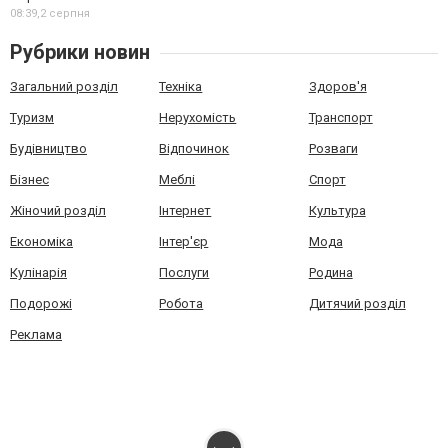
08:39,
2 серпня
Рубрики новин
Загальний розділ
Техніка
Здоров'я
Туризм
Нерухомість
Транспорт
Будівництво
Відпочинок
Розваги
Бізнес
Меблі
Спорт
Жіночий розділ
Інтернет
Культура
Економіка
Інтер'єр
Мода
Кулінарія
Послуги
Родина
Подорожі
Робота
Дитячий розділ
Реклама