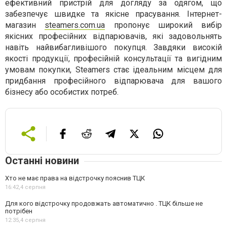
ефективний пристрій для догляду за одягом, що
забезпечує швидке та якісне прасування. Інтернет-
магазин
steamers.com.ua
пропонує широкий вибір
якісних професійних відпарювачів, які задовольнять
навіть найвибагливішого покупця. Завдяки високій
якості продукції, професійній консультації та вигідним
умовам покупки, Steamers стає ідеальним місцем для
придбання професійного відпарювача для вашого
бізнесу або особистих потреб.
Останні новини
Хто не має права на відстрочку пояснив ТЦК
16:42,
4 серпня
Для кого відстрочку продовжать автоматично . ТЦК більше не
потрібен
12:35,
4 серпня