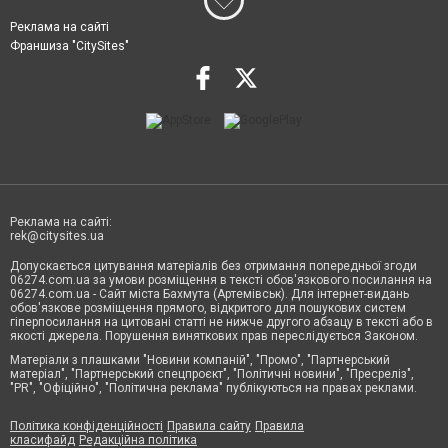
Реклама на сайті
Франшиза "CitySites"
Реклама на сайті:
rek@citysites.ua
Допускається цитування матеріалів без отримання попередньої згоди
06274.com.ua за умови розміщення в тексті обов'язкового посилання на
06274.com.ua - Сайт міста Бахмута (Артемівськ). Для інтернет-видань
обов'язкове розміщення прямого, відкритого для пошукових систем
гіперпосилання на цитовані статті не нижче другого абзацу в тексті або в
якості джерела. Порушення виняткових прав переслідується Законом.
Матеріали з плашками "Новини компаній", "Промо", "Партнерський
матеріал", "Партнерський спецпроєкт", "Політичні новини", "Пресреліз",
"PR", "Офіційно", "Політична реклама" публікуються на правах реклами.
Політика конфіденційності
Правила сайту
Правила
класифайд
Редакційна політика