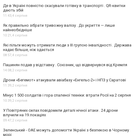
Де в Україні повністю скасували готівку в транспорті . QR-квитки
дають збій
11:43,
4 серпня
Як правильно зібрати тривожну валізу . До укриття — лише
найнеобхідніше
10:21,
4 серпня
Які пільги можуть отримати люди з III групою інвалідності . Держава
надає більше, ніж здається
08:57,
4 серпня
Пашинян подав у відставку . Союзник, що відвернувся від Кремля
14:08,
2 серпня
Дрони «Бегемот» атакували авіабазу «Енгельс-2» і НПЗ у Саратові
11:39,
2 серпня
Мінус 1 500 солдатів і гора спаленої техніки: втрати Росії на 2 серпня
10:39,
2 серпня
У Повітряних силах повідомили деталі нічної атаки . 24 дрони
влучили на 19 локаціях
09:47,
2 серпня
Зеленський - ОАЕ можуть допомогти Україні з безпекою в Чорному
морі