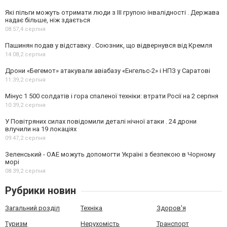
Які пільги можуть отримати люди з III групою інвалідності . Держава
надає більше, ніж здається
08:57,
4 серпня
Пашинян подав у відставку . Союзник, що відвернувся від Кремля
14:08,
2 серпня
Дрони «Бегемот» атакували авіабазу «Енгельс-2» і НПЗ у Саратові
11:39,
2 серпня
Мінус 1 500 солдатів і гора спаленої техніки: втрати Росії на 2 серпня
10:39,
2 серпня
У Повітряних силах повідомили деталі нічної атаки . 24 дрони
влучили на 19 локаціях
09:47,
2 серпня
Зеленський - ОАЕ можуть допомогти Україні з безпекою в Чорному
морі
08:39,
2 серпня
Рубрики новин
Загальний розділ
Техніка
Здоров'я
Туризм
Нерухомість
Транспорт