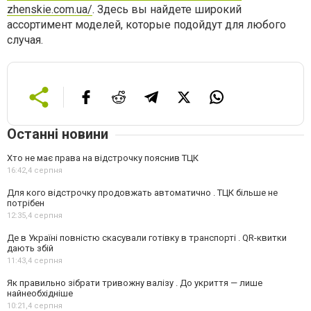
zhenskie.com.ua/
. Здесь вы найдете широкий
ассортимент моделей, которые подойдут для любого
случая.
Останні новини
Хто не має права на відстрочку пояснив ТЦК
16:42,
4 серпня
Для кого відстрочку продовжать автоматично . ТЦК більше не
потрібен
12:35,
4 серпня
Де в Україні повністю скасували готівку в транспорті . QR-квитки
дають збій
11:43,
4 серпня
Як правильно зібрати тривожну валізу . До укриття — лише
найнеобхідніше
10:21,
4 серпня