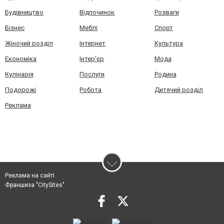
Будівництво
Відпочинок
Розваги
Бізнес
Меблі
Спорт
Жіночий розділ
Інтернет
Культура
Економіка
Інтер'єр
Мода
Кулінарія
Послуги
Родина
Подорожі
Робота
Дитячий розділ
Реклама
Реклама на сайті
Франшиза "CitySites"