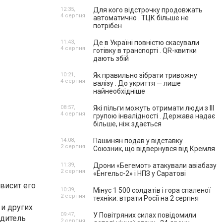
12:35,
Для кого відстрочку продовжать
4 серпня
автоматично . ТЦК більше не
потрібен
11:43,
Де в Україні повністю скасували
4 серпня
готівку в транспорті . QR-квитки
дають збій
10:21,
Як правильно зібрати тривожну
4 серпня
валізу . До укриття — лише
найнеобхідніше
08:57,
Які пільги можуть отримати люди з III
4 серпня
групою інвалідності . Держава надає
більше, ніж здається
14:08,
Пашинян подав у відставку .
2 серпня
Союзник, що відвернувся від Кремля
11:39,
Дрони «Бегемот» атакували авіабазу
2 серпня
«Енгельс-2» і НПЗ у Саратові
висит его
10:39,
Мінус 1 500 солдатів і гора спаленої
2 серпня
техніки: втрати Росії на 2 серпня
 и других
09:47,
У Повітряних силах повідомили
одитель
2 серпня