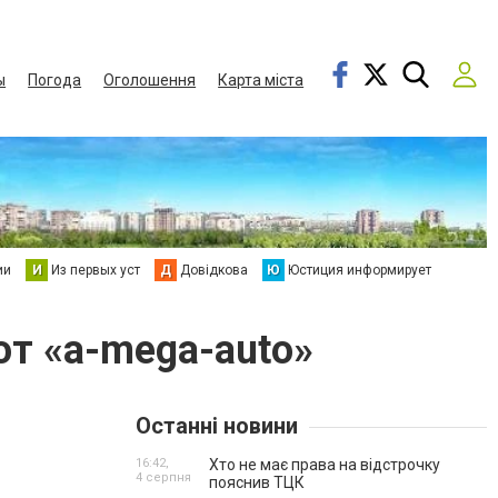
ы
Погода
Оголошення
Карта міста
ии
И
Из первых уст
Д
Довідкова
Ю
Юстиция информирует
т «a-mega-auto»
Останні новини
16:42,
Хто не має права на відстрочку
4 серпня
пояснив ТЦК