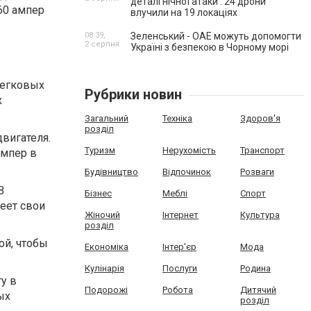
деталі нічної атаки . 24 дрони
60 ампер
влучили на 19 локаціях
08:39,
Зеленський - ОАЕ можуть допомогти
2 серпня
Україні з безпекою в Чорному морі
легковых
Рубрики новин
х
Загальний
Техніка
Здоров'я
розділ
двигателя.
Туризм
Нерухомість
Транспорт
ампер в
Будівництво
Відпочинок
Розваги
B
Бізнес
Меблі
Спорт
еет свои
Жіночий
Інтернет
Культура
розділ
ой, чтобы
Економіка
Інтер'єр
Мода
Кулінарія
Послуги
Родина
у в
Подорожі
Робота
Дитячий
ых
розділ