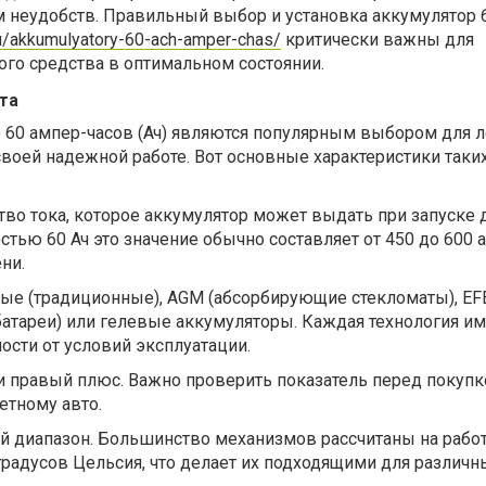
м неудобств. Правильный выбор
и
установка аккумулятор 
u/akkumulyatory-60-ach-amper-chas/
критически важны для
ого средства в оптимальном состоянии.
та
60 ампер-часов (Ач) являются популярным выбором для 
воей надежной работе. Вот основные характеристики таки
тво тока, которое аккумулятор может выдать при запуске 
тью 60 Ач это значение обычно составляет от 450 до 600 
ни.
ные (традиционные), AGM (абсорбирующие стекломаты), EF
атареи) или гелевые аккумуляторы. Каждая технология им
сти от условий эксплуатации.
и правый плюс. Важно проверить показатель перед покупк
етному авто.
й диапазон. Большинство механизмов рассчитаны на работ
 градусов Цельсия, что делает их подходящими для различн