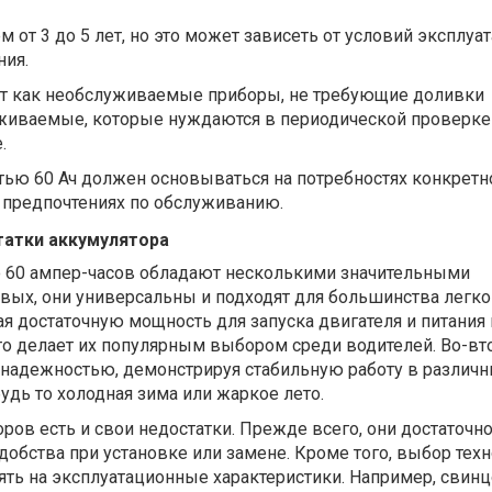
 от 3 до 5 лет, но это может зависеть от условий эксплуа
ния.
т как необслуживаемые приборы, не требующие доливки
луживаемые, которые нуждаются в периодической проверке
.
ью 60 Ач должен основываться на потребностях конкретно
и предпочтениях по обслуживанию.
атки аккумулятора
 60 ампер-часов обладают несколькими значительными
вых, они универсальны и подходят для большинства легк
я достаточную мощность для запуска двигателя и питания
то делает их популярным выбором среди водителей. Во-вт
я надежностью, демонстрируя стабильную работу в различ
будь то холодная зима или жаркое лето.
оров есть и свои недостатки. Прежде всего, они достаточн
добства при установке или замене. Кроме того, выбор тех
ть на эксплуатационные характеристики. Например, свинц