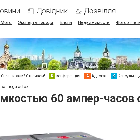
овини
Довідник
Дозвілля
/ Мото
Эксперты города
Блоги
Недвижимость
Фотоотчет
Спрашивали? Отвечаем!
К
конференция
А
Адвокат
К
Консультац
 «a-mega-auto»
мкостью 60 ампер-часов о