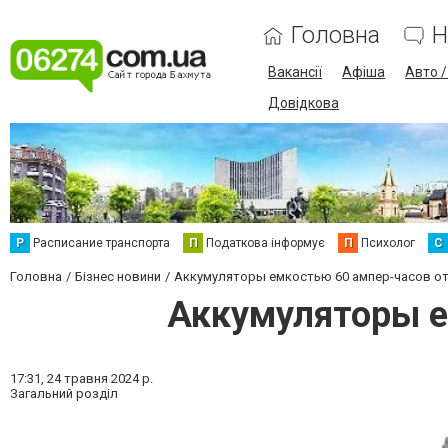
Головна
Н
Вакансії
Афіша
Авто 
Довідкова
Р
Расписание транспорта
П
Податкова інформує
П
Психолог
С
Головна
Бізнес новини
Аккумуляторы емкостью 60 ампер-часов от
Аккумуляторы е
17:31,
24 травня 2024 р.
Загальний розділ