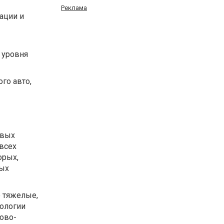
Реклама
тации и
 уровня
го авто,
овых
 всех
орых,
ных
о тяжелые,
нологии
ово-