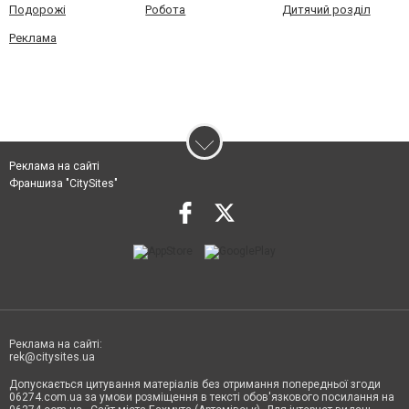
Подорожі
Робота
Дитячий розділ
Реклама
Реклама на сайті
Франшиза "CitySites"
Реклама на сайті:
rek@citysites.ua
Допускається цитування матеріалів без отримання попередньої згоди
06274.com.ua за умови розміщення в тексті обов'язкового посилання на