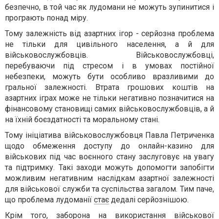
безпечно, в той час як лудомани не можуть зупинитися і
програють понад міру.
Тому залежність від азартних ігор - серйозна проблема
не тільки для цивільного населення, а й для
військовослужбовців. Військовослужбовці,
перебуваючи під стресом і в умовах постійної
небезпеки, можуть бути особливо вразливими до
гральної залежності. Втрата грошових коштів на
азартних іграх може не тільки негативно позначитися на
фінансовому становищі самих військовослужбовців, а й
на їхній боєздатності та моральному стані.
Тому ініціатива військовослужбовця Павла Петриченка
щодо обмеження доступу до онлайн-казино для
військових під час воєнного стану заслуговує на увагу
та підтримку. Такі заходи можуть допомогти запобігти
можливим негативним наслідкам азартної залежності
для військової служби та суспільства загалом. Тим паче,
що проблема лудоманії
стає
дедалі серйознішою.
Крім того, заборона на використання військової