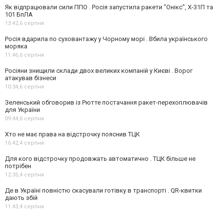
Як відпрацювали сили ППО . Росія запустила ракети "Онікс", Х-31П та
101 БпЛА
13:42,
6 серпня
Росія вдарила по суховантажу у Чорному морі . Вбила українського
моряка
11:46,
6 серпня
Росіяни знищили склади двох великих компаній у Києві . Ворог
атакував бізнеси
10:34,
6 серпня
Зеленський обговорив із Рютте постачання ракет-перехоплювачів
для України
09:44,
6 серпня
Хто не має права на відстрочку пояснив ТЦК
16:42,
4 серпня
Для кого відстрочку продовжать автоматично . ТЦК більше не
потрібен
12:35,
4 серпня
Де в Україні повністю скасували готівку в транспорті . QR-квитки
дають збій
11:43,
4 серпня