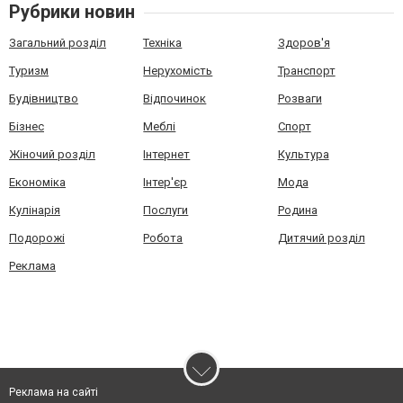
Рубрики новин
Загальний розділ
Техніка
Здоров'я
Туризм
Нерухомість
Транспорт
Будівництво
Відпочинок
Розваги
Бізнес
Меблі
Спорт
Жіночий розділ
Інтернет
Культура
Економіка
Інтер'єр
Мода
Кулінарія
Послуги
Родина
Подорожі
Робота
Дитячий розділ
Реклама
Реклама на сайті