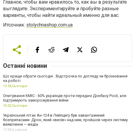
Главное, чтобы вам нравилось то, как вы в результате
выглядите. Экспериментируйте и пробуйте разные
варианты, чтобы найти идеальный именно для вас.
Итсочник:
stolychnashop.com.ua
Останні новини
Що краще обрати сьогодні . Відстрочка по догляду чи бронювання
на роботі
12:34,
Сьогодні
Опитування КМІС - 60% українців проти передачі Донбасу Росії, але
підтримують заморожування війни
10:22,
Сьогодні
Український літак Ан-124 в Лейпцигу був завантажений
боєприпасами. Дрон, який «висів» над ним, пройшов через систему
виявлення — медіа
17:09,
6 серпня