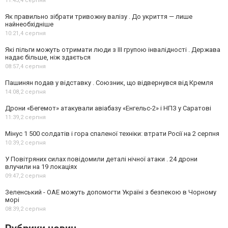
11:43,
4 серпня
Як правильно зібрати тривожну валізу . До укриття — лише
найнеобхідніше
10:21,
4 серпня
Які пільги можуть отримати люди з III групою інвалідності . Держава
надає більше, ніж здається
08:57,
4 серпня
Пашинян подав у відставку . Союзник, що відвернувся від Кремля
14:08,
2 серпня
Дрони «Бегемот» атакували авіабазу «Енгельс-2» і НПЗ у Саратові
11:39,
2 серпня
Мінус 1 500 солдатів і гора спаленої техніки: втрати Росії на 2 серпня
10:39,
2 серпня
У Повітряних силах повідомили деталі нічної атаки . 24 дрони
влучили на 19 локаціях
09:47,
2 серпня
Зеленський - ОАЕ можуть допомогти Україні з безпекою в Чорному
морі
08:39,
2 серпня