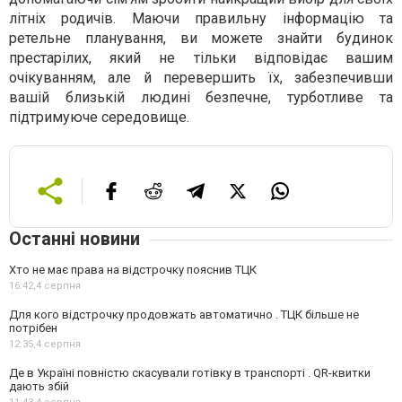
літніх родичів. Маючи правильну інформацію та
ретельне планування, ви можете знайти будинок
престарілих, який не тільки відповідає вашим
очікуванням, але й перевершить їх, забезпечивши
вашій близькій людині безпечне, турботливе та
підтримуюче середовище.
Останні новини
Хто не має права на відстрочку пояснив ТЦК
16:42,
4 серпня
Для кого відстрочку продовжать автоматично . ТЦК більше не
потрібен
12:35,
4 серпня
Де в Україні повністю скасували готівку в транспорті . QR-квитки
дають збій