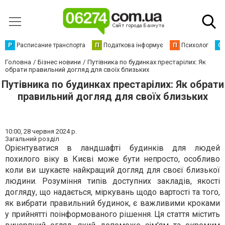
Р
Расписание транспорта
П
Податкова інформує
П
Психолог
С
Головна
Бізнес новини
Путівника по будинках престарілих: Як
обрати правильний догляд для своїх близьких
Путівника по будинках престарілих: Як обрати
правильний догляд для своїх близьких
10:00,
28 червня 2024 р.
Загальний розділ
Орієнтуватися в ландшафті будинків для людей
похилого віку в Києві може бути непросто, особливо
коли ви шукаєте найкращий догляд для своєї близької
людини. Розуміння типів доступних закладів, якості
догляду, що надається, міркувань щодо вартості та того,
як вибрати правильний будинок, є важливими кроками
у прийнятті поінформованого рішення. Ця стаття містить