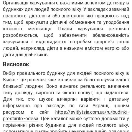
Організація харчування є важливим аспектом догляду в
будинках для людей похилого віку. У закладах зазвичай
працюють дієтологи або дієтологи, які працюють над
тим, щоб врахувати дієтичні обмеження та уподобання
кожного мешканця. Плани харчування ретельно
розробляються, щоб забезпечити збалансованість
харчування і відповідають потребам здоров'я літніх
людей, наприклад, дієти з низьким вмістом натрію або
дієти для діабетиків.
Висновок
Вибір правильного будинку для людей похилого віку в
Києві - це рішення, яке впливає на благополуччя вашої
близької людини. Воно вимагає ретельного вивчення
типу догляду, вартості та якості послуг, що надаються.
Для тих, хто шукає вичерпні варіанти і детальну
інформацію про заклади по всій Україні, цінним
ресурсом є сайт
https://svitlytsia.com.ua/ru/budinki-
prestarilix-odesa
. Цей каталог може суттєво допомогти у
порівнянні різних будинків для людей похилого віку,
допомагаючи сім'ям зробити найкращий вибір для своїх