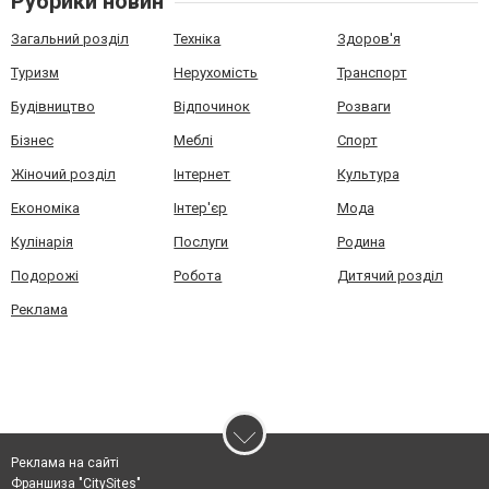
Рубрики новин
Загальний розділ
Техніка
Здоров'я
Туризм
Нерухомість
Транспорт
Будівництво
Відпочинок
Розваги
Бізнес
Меблі
Спорт
Жіночий розділ
Інтернет
Культура
Економіка
Інтер'єр
Мода
Кулінарія
Послуги
Родина
Подорожі
Робота
Дитячий розділ
Реклама
Реклама на сайті
Франшиза "CitySites"