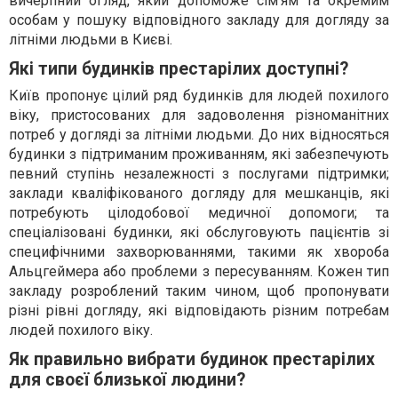
вичерпний огляд, який допоможе сім'ям та окремим
особам у пошуку відповідного закладу для догляду за
літніми людьми в Києві.
Які типи будинків престарілих доступні?
Київ пропонує цілий ряд будинків для людей похилого
віку, пристосованих для задоволення різноманітних
потреб у догляді за літніми людьми. До них відносяться
будинки з підтриманим проживанням, які забезпечують
певний ступінь незалежності з послугами підтримки;
заклади кваліфікованого догляду для мешканців, які
потребують цілодобової медичної допомоги; та
спеціалізовані будинки, які обслуговують пацієнтів зі
специфічними захворюваннями, такими як хвороба
Альцгеймера або проблеми з пересуванням. Кожен тип
закладу розроблений таким чином, щоб пропонувати
різні рівні догляду, які відповідають різним потребам
людей похилого віку.
Як правильно вибрати будинок престарілих
для своєї близької людини?