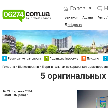
Головна
Н
Вакансії
Афіша
Авто 
Довідкова
Р
Расписание транспорта
П
Податкова інформує
П
Психолог
С
Головна
Бізнес новини
5 оригинальных подарков, которые поразя
5 оригинальных 
16:43,
5 травня 2024 р.
Загальний розділ