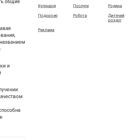
ть общие
Кулінарія
Послуги
Родина
Подорожі
Робота
Дитячий
розділ
давая
Реклама
вания,
 названием
е
ки и
й
лучении
качеством
способна
е