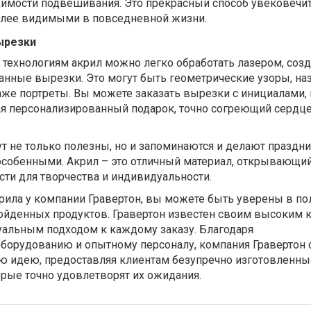
димости подвешивания. Это прекрасный способ увековечи
олее видимыми в повседневной жизни.
ырезки
технологиям акрил можно легко обработать лазером, соз
нные вырезки. Это могут быть геометрические узоры, наз
аже портреты. Вы можете заказать вырезки с инициалами,
ая персонализированный подарок, точно согреющий сердц
т не только полезны, но и запоминаются и делают праздни
особенными. Акрил – это отличный материал, открывающи
ти для творчества и индивидуальности.
рила у компании Гравертон, вы можете быть уверены в по
ойденных продуктов. Гравертон известен своим высоким 
уальным подходом к каждому заказу. Благодаря
борудованию и опытному персоналу, компания Гравертон 
ю идею, предоставляя клиентам безупречно изготовленны
рые точно удовлетворят их ожидания.