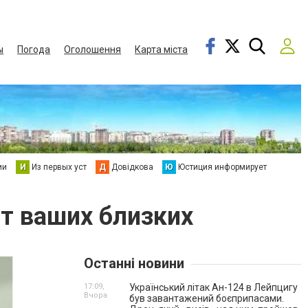
ы
Погода
Оголошення
Карта міста
ии
И
Из первых уст
Д
Довідкова
Ю
Юстиция информирует
ят ваших близких
Останні новини
17:09,
Український літак Ан-124 в Лейпцигу
Вчора
був завантажений боєприпасами.