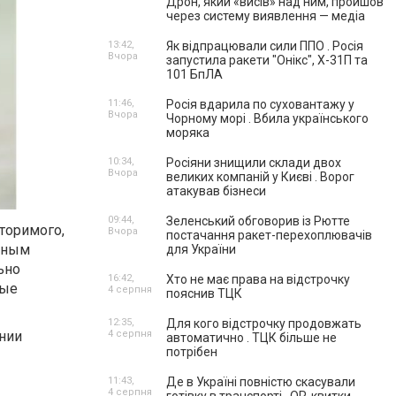
Дрон, який «висів» над ним, пройшов
через систему виявлення — медіа
13:42,
Як відпрацювали сили ППО . Росія
Вчора
запустила ракети "Онікс", Х-31П та
101 БпЛА
11:46,
Росія вдарила по суховантажу у
Вчора
Чорному морі . Вбила українського
моряка
10:34,
Росіяни знищили склади двох
Вчора
великих компаній у Києві . Ворог
атакував бізнеси
09:44,
Зеленський обговорив із Рютте
вторимого,
Вчора
постачання ракет-перехоплювачів
янным
для України
ьно
16:42,
Хто не має права на відстрочку
рые
4 серпня
пояснив ТЦК
12:35,
Для кого відстрочку продовжать
ании
4 серпня
автоматично . ТЦК більше не
потрібен
11:43,
Де в Україні повністю скасували
4 серпня