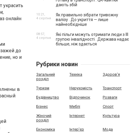
готівку в транспорті . QR-квитки
дають збій
т украсить
м,
10:21,
Як правильно зібрати тривожну
аз онлайн
4 серпня
валізу . До укриття — лише
найнеобхідніше
08:57,
Які пільги можуть отримати люди з III
4 серпня
групою інвалідності . Держава надає
ми
більше, ніж здається
йзажей до
ние, но и
Рубрики новин
Загальний
Техніка
Здоров'я
розділ
Туризм
Нерухомість
Транспорт
олнены в
красный
Будівництво
Відпочинок
Розваги
Бізнес
Меблі
Спорт
Жіночий
Інтернет
Культура
розділ
щей
й
Економіка
Інтер'єр
Мода