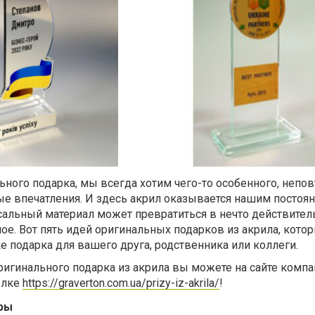
ьного подарка, мы всегда хотим чего-то особенного, непо
ые впечатления. И здесь акрил оказывается нашим посто
сальный материал может превратиться в нечто действител
ое. Вот пять идей оригинальных подарков из акрила, кото
ке подарка для вашего друга, родственника или коллеги.
ригинального подарка из акрила вы можете на сайте комп
ылке
https://graverton.com.ua/prizy-iz-akrila/
!
ры