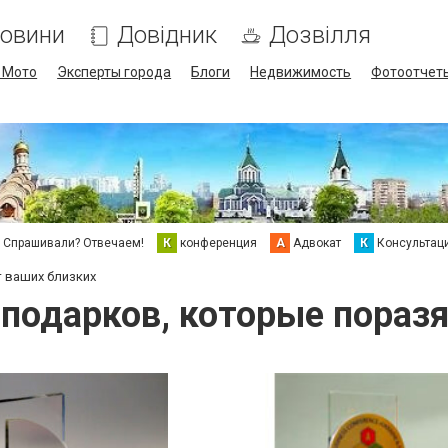
овини
Довідник
Дозвілля
/ Мото
Эксперты города
Блоги
Недвижимость
Фотоотчет
Спрашивали? Отвечаем!
К
конференция
А
Адвокат
К
Консультац
т ваших близких
подарков, которые пораз