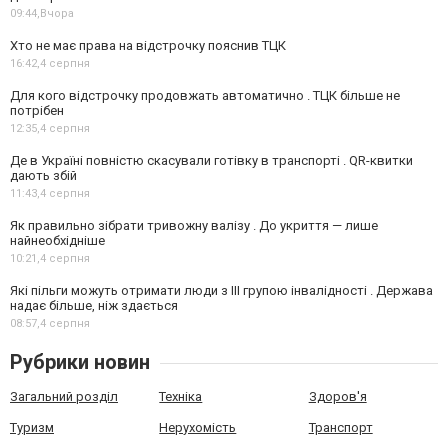
09:44,
Вчора
Хто не має права на відстрочку пояснив ТЦК
16:42,
4 серпня
Для кого відстрочку продовжать автоматично . ТЦК більше не
потрібен
12:35,
4 серпня
Де в Україні повністю скасували готівку в транспорті . QR-квитки
дають збій
11:43,
4 серпня
Як правильно зібрати тривожну валізу . До укриття — лише
найнеобхідніше
10:21,
4 серпня
Які пільги можуть отримати люди з III групою інвалідності . Держава
надає більше, ніж здається
08:57,
4 серпня
Рубрики новин
Загальний розділ
Техніка
Здоров'я
Туризм
Нерухомість
Транспорт