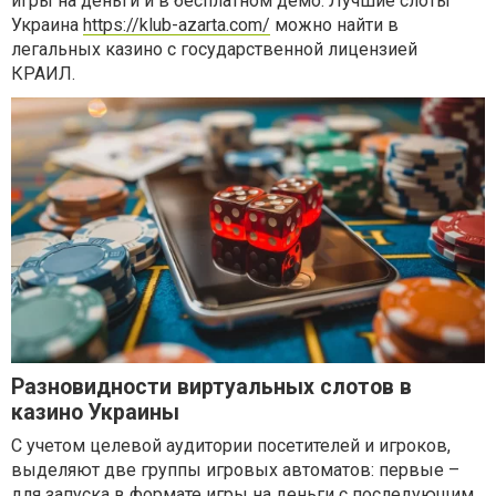
игры на деньги и в бесплатном демо. Лучшие слоты
Украина
https://klub-azarta.com/
можно найти в
легальных казино с государственной лицензией
КРАИЛ.
Разновидности виртуальных слотов в
казино Украины
С учетом целевой аудитории посетителей и игроков,
выделяют две группы игровых автоматов: первые –
для запуска в формате игры на деньги с последующим