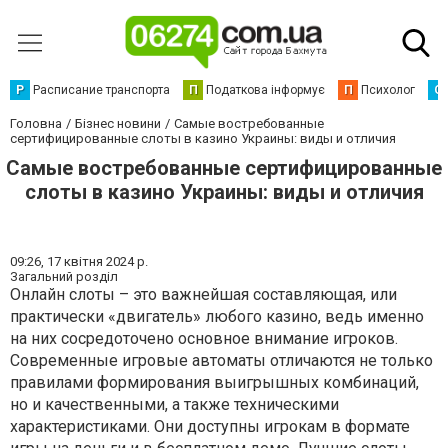
Р
Расписание транспорта
П
Податкова інформує
П
Психолог
С
Головна
Бізнес новини
Самые востребованные
сертифицированные слоты в казино Украины: виды и отличия
Самые востребованные сертифицированные
слоты в казино Украины: виды и отличия
09:26,
17 квітня 2024 р.
Загальний розділ
Онлайн слоты – это важнейшая составляющая, или
практически «двигатель» любого казино, ведь именно
на них сосредоточено основное внимание игроков.
Современные игровые автоматы отличаются не только
правилами формирования выигрышных комбинаций,
но и качественными, а также техническими
характеристиками. Они доступны игрокам в формате